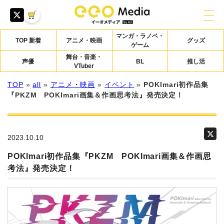
マンガ・ラノベ・
TOP 新着
アニメ・映画
グッズ
ゲーム
舞台・音楽・
声優
BL
推し活
VTuber
TOP
»
all
»
アニメ・映画
»
イベント
»
POKImari初作品集
『PKZM POKImari画集＆作画思考法』発売決定！
2023.10.10
POKImari初作品集『PKZM POKImari画集＆作画思
考法』発売決定！