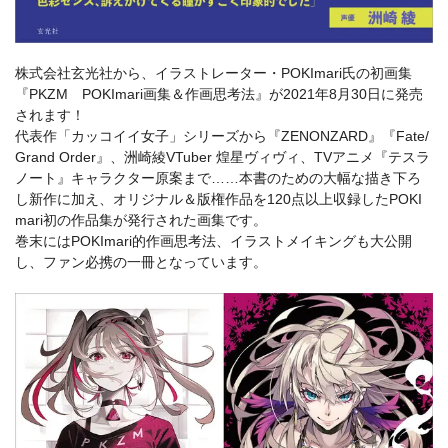
株式会社玄光社から、イラストレーター・POKImari氏の初画集
『PKZM POKImari画集＆作画思考法』が2021年8月30日に発売
されます！
代表作「カッコイイ女子」シリーズから『ZENONZARD』『Fate/
Grand Order』、洲崎綾VTuber 煌星ヴィヴィ、TVアニメ『テスラ
ノート』キャラクター原案まで……本書のための大幅な描き下ろ
し新作に加え、オリジナル＆版権作品を120点以上収録したPOKI
mari初の作品集が発行された画集です。
巻末にはPOKImari的作画思考法、イラストメイキングも大公開
し、ファン必携の一冊となっています。