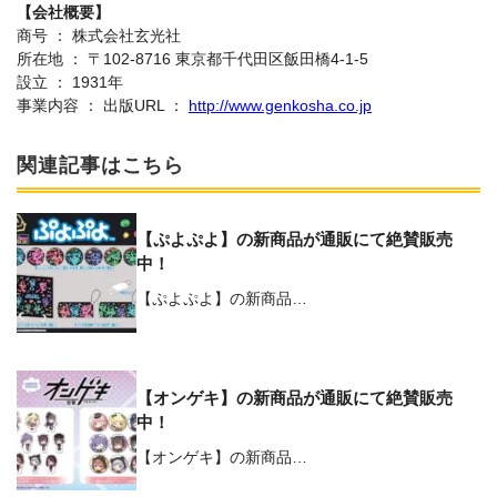
【会社概要】
商号 ： 株式会社⽞光社
所在地 ： 〒102-8716 東京都千代⽥区飯⽥橋4-1-5
設⽴ ： 1931年
事業内容 ： 出版URL ：
http://www.genkosha.co.jp
関連記事はこちら
【ぷよぷよ】の新商品が通販にて絶賛販売
中！
【ぷよぷよ】の新商品…
【オンゲキ】の新商品が通販にて絶賛販売
中！
【オンゲキ】の新商品…