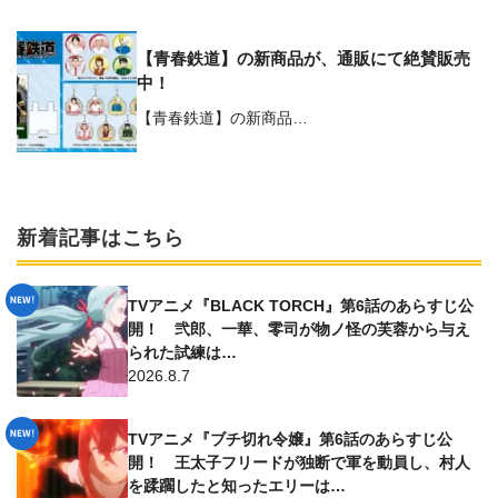
【青春鉄道】の新商品が、通販にて絶賛販売
中！
【青春鉄道】の新商品…
新着記事はこちら
TVアニメ『BLACK TORCH』第6話のあらすじ公
開！ 弐郎、一華、零司が物ノ怪の芙蓉から与え
られた試練は…
2026.8.7
TVアニメ『ブチ切れ令嬢』第6話のあらすじ公
開！ 王太子フリードが独断で軍を動員し、村人
を蹂躙したと知ったエリーは…