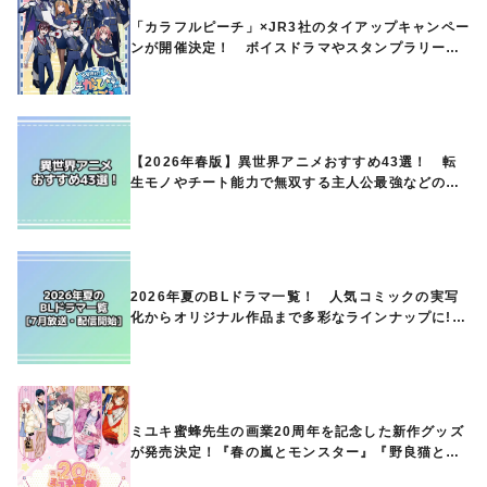
「カラフルピーチ」×JR3社のタイアップキャンペー
ンが開催決定！ ボイスドラマやスタンプラリー、
オリジナルグッズの販売も
【2026年春版】異世界アニメおすすめ43選！ 転
生モノやチート能力で無双する主人公最強などの人
気作品、異世界ファンタジーや隠れた名作までご紹
介!!
2026年夏のBLドラマ一覧！ 人気コミックの実写
化からオリジナル作品まで多彩なラインナップに!!
【7月放送・配信開始】
ミユキ蜜蜂先生の画業20周年を記念した新作グッズ
が発売決定！『春の嵐とモンスター』『野良猫と
狼』『営業ですから』『なまいきざかり。』から、