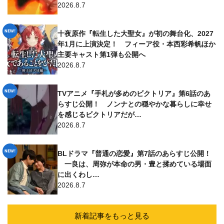
2026.8.7
十夜原作『転生した大聖女』が初の舞台化、2027
年1月に上演決定！ フィーア役・本西彩希帆ほか
主要キャスト第1弾も公開へ
2026.8.7
TVアニメ『手札が多めのビクトリア』第6話のあ
らすじ公開！ ノンナとの穏やかな暮らしに幸せ
を感じるビクトリアだが…
2026.8.7
BLドラマ『普通の恋愛』第7話のあらすじ公開！
一良は、周弥が本命の男・豊と揉めている場面
に出くわし…
2026.8.7
新着記事をもっと見る