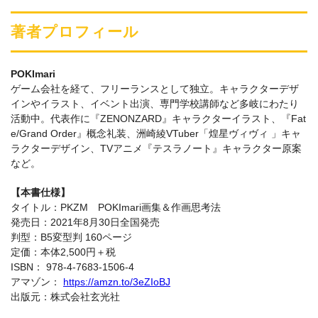
著者プロフィール
POKImari
ゲーム会社を経て、フリーランスとして独立。キャラクターデザ
インやイラスト、イベント出演、専門学校講師など多岐にわたり
活動中。代表作に『ZENONZARD』キャラクターイラスト、『Fat
e/Grand Order』概念礼装、洲崎綾VTuber「煌星ヴィヴィ 」キャ
ラクターデザイン、TVアニメ『テスラノート』キャラクター原案
など。
【本書仕様】
タイトル：PKZM POKImari画集＆作画思考法
発売日：2021年8月30日全国発売
判型：B5変型判 160ページ
定価：本体2,500円＋税
ISBN： 978-4-7683-1506-4
アマゾン：
https://amzn.to/3eZIoBJ
出版元：株式会社⽞光社