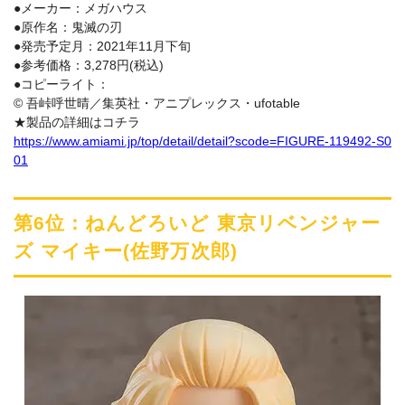
●メーカー：メガハウス
●原作名：鬼滅の刃
●発売予定月：2021年11月下旬
●参考価格：3,278円(税込)
●コピーライト：
© 吾峠呼世晴／集英社・アニプレックス・ufotable
★製品の詳細はコチラ
https://www.amiami.jp/top/detail/detail?scode=FIGURE-119492-S0
01
第6位：ねんどろいど 東京リベンジャー
ズ マイキー(佐野万次郎)