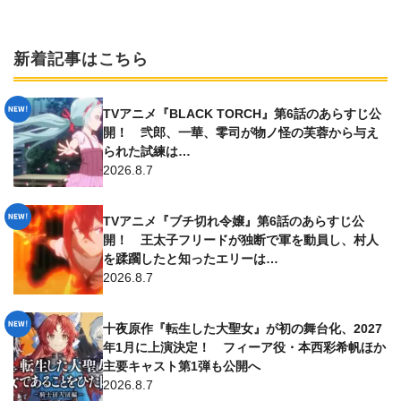
新着記事はこちら
TVアニメ『BLACK TORCH』第6話のあらすじ公
開！ 弐郎、一華、零司が物ノ怪の芙蓉から与え
られた試練は…
2026.8.7
TVアニメ『ブチ切れ令嬢』第6話のあらすじ公
開！ 王太子フリードが独断で軍を動員し、村人
を蹂躙したと知ったエリーは…
2026.8.7
十夜原作『転生した大聖女』が初の舞台化、2027
年1月に上演決定！ フィーア役・本西彩希帆ほか
主要キャスト第1弾も公開へ
2026.8.7