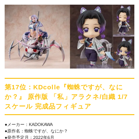
第17位：KDcolle『蜘蛛ですが、なに
か？』 原作版 「私」アラクネ/白織 1/7
スケール 完成品フィギュア
●メーカー：KADOKAWA
●原作名：蜘蛛ですが、なにか？
●発売予定月：2022年6月