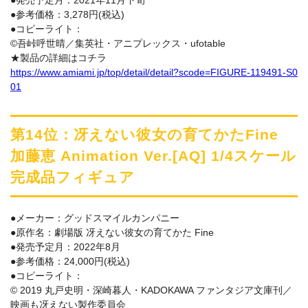
●参考価格：3,278円(税込)
●コピーライト：
©吾峠呼世晴／集英社・アニプレックス・ufotable
★製品の詳細はコチラ
https://www.amiami.jp/top/detail/detail?scode=FIGURE-119491-S0
01
第14位：冴えない彼女の育てかたFine
加藤恵 Animation Ver.[AQ] 1/4スケール
完成品フィギュア
●メーカー：グッドスマイルカンパニー
●原作名：劇場版 冴えない彼女の育てかた Fine
●発売予定月：2022年8月
●参考価格：24,000円(税込)
●コピーライト：
© 2019 丸戸史明・深崎暮人・KADOKAWA ファンタジア文庫刊／
映画も冴えない製作委員会