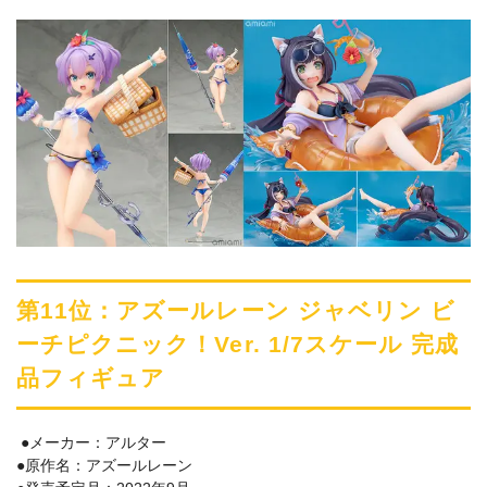
第11位：アズールレーン ジャベリン ビ
ーチピクニック！Ver. 1/7スケール 完成
品フィギュア
●メーカー：アルター
●原作名：アズールレーン