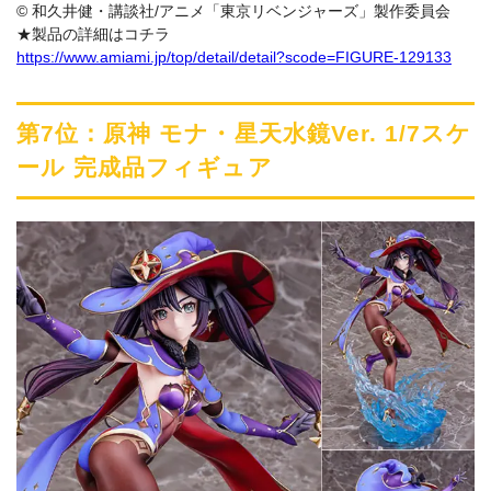
© 和久井健・講談社/アニメ「東京リベンジャーズ」製作委員会
★製品の詳細はコチラ
https://www.amiami.jp/top/detail/detail?scode=FIGURE-129133
第7位：原神 モナ・星天水鏡Ver. 1/7スケ
ール 完成品フィギュア