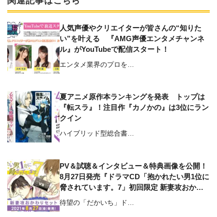
関連記事はこちら
人気声優やクリエイターが皆さんの“知りた
い”を叶える 『AMG声優エンタメチャンネ
ル』がYouTubeで配信スタート！
エンタメ業界のプロを…
夏アニメ原作本ランキングを発表 トップは
『転スラ』！注目作『カノかの』は3位にラン
クイン
ハイブリッド型総合書…
PV＆試聴＆インタビュー＆特典画像を公開！
8月27日発売『ドラマCD「抱かれたい男1位に
脅されています。7」初回限定 新妻攻おかわ
りセット』
待望の「だかいち」ド…