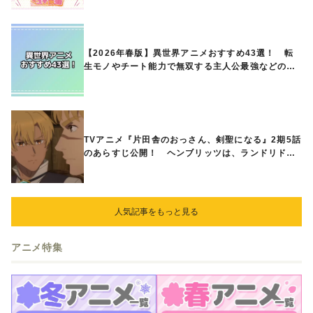
ときめくアイテムが登場♪
【2026年春版】異世界アニメおすすめ43選！ 転
生モノやチート能力で無双する主人公最強などの人
気作品、異世界ファンタジーや隠れた名作までご紹
介!!
TVアニメ『片田舎のおっさん、剣聖になる』2期5話
のあらすじ公開！ ヘンブリッツは、ランドリドに
立ち合いを申し入れ…
人気記事をもっと見る
アニメ特集