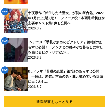
十夜原作『転生した大聖女』が初の舞台化、2027
年1月に上演決定！ フィーア役・本西彩希帆ほか
主要キャスト第1弾も公開へ
2026.8.7
TVアニメ『手札が多めのビクトリア』第6話のあ
らすじ公開！ ノンナとの穏やかな暮らしに幸せ
を感じるビクトリアだが…
2026.8.7
BLドラマ『普通の恋愛』第7話のあらすじ公開！
一良は、周弥が本命の男・豊と揉めている場面
に出くわし…
2026.8.7
新着記事をもっと見る