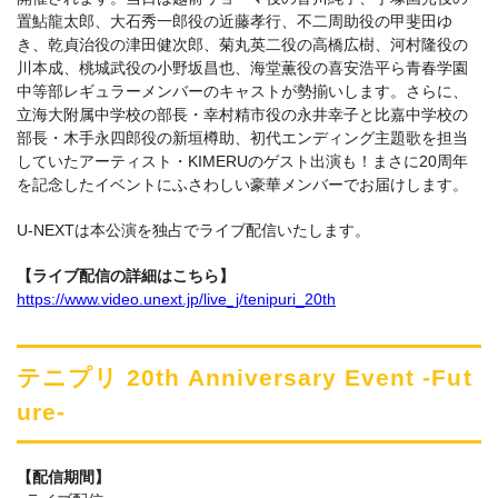
置鮎龍太郎、大石秀一郎役の近藤孝行、不二周助役の甲斐田ゆ
き、乾貞治役の津田健次郎、菊丸英二役の高橋広樹、河村隆役の
川本成、桃城武役の小野坂昌也、海堂薫役の喜安浩平ら青春学園
中等部レギュラーメンバーのキャストが勢揃いします。さらに、
立海大附属中学校の部長・幸村精市役の永井幸子と比嘉中学校の
部長・木手永四郎役の新垣樽助、初代エンディング主題歌を担当
していたアーティスト・KIMERUのゲスト出演も！まさに20周年
を記念したイベントにふさわしい豪華メンバーでお届けします。
U-NEXTは本公演を独占でライブ配信いたします。
【ライブ配信の詳細はこちら】
https://www.video.unext.jp/live_j/tenipuri_20th
テニプリ 20th Anniversary Event -Fut
ure-
【配信期間】