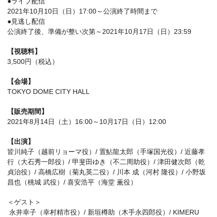
●ライブ配信
2021年10月10日（日）17:00～公演終了時間まで
●見逃し配信
公演終了後、準備が整い次第～2021年10月17日（日）23:59
【視聴料】
3,500円（税込）
【会場】
TOKYO DOME CITY HALL
【販売期間】
2021年8月14日（土）16:00～10月17日（日）12:00
【出演】
皆川純子（越前リョーマ役）/ 置鮎龍太郎（手塚国光役）/ 近藤孝
行（大石秀一郎役）/ 甲斐田ゆき（不二周助役）/ 津田健次郎（乾
貞治役）/ 高橋広樹（菊丸英二役）/ 川本 成（河村 隆役）/ 小野坂
昌也（桃城 武役）/ 喜安浩平（海堂 薫役）
＜ゲスト＞
永井幸子（幸村精市役）/ 新垣樽助（木手永四郎役）/ KIMERU