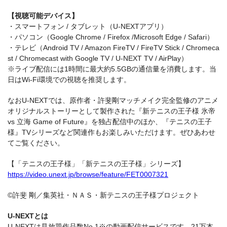
【視聴可能デバイス】
・スマートフォン / タブレット（U-NEXTアプリ）
・パソコン（Google Chrome / Firefox /Microsoft Edge / Safari）
・テレビ（Android TV / Amazon FireTV / FireTV Stick / Chromeca
st / Chromecast with Google TV / U-NEXT TV / AirPlay）
※ライブ配信には1時間に最大約5.5GBの通信量を消費します。当
日はWi-Fi環境での視聴を推奨します。
なおU-NEXTでは、原作者・許斐剛マッチメイク完全監修のアニメ
オリジナルストーリーとして製作された『新テニスの王子様 氷帝
vs 立海 Game of Future』を独占配信中のほか、『テニスの王子
様』TVシリーズなど関連作もお楽しみいただけます。ぜひあわせ
てご覧ください。
【「テニスの王子様」「新テニスの王子様」シリーズ】
https://video.unext.jp/browse/feature/FET0007321
©許斐 剛／集英社・ＮＡＳ・新テニスの王子様プロジェクト
U-NEXTとは
U-NEXTは見放題作品数No.1※の動画配信サービスです。21万本