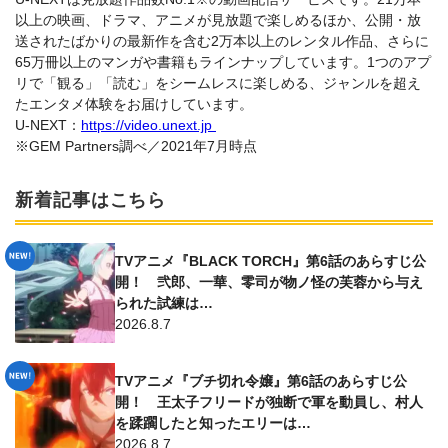
以上の映画、ドラマ、アニメが見放題で楽しめるほか、公開・放
送されたばかりの最新作を含む2万本以上のレンタル作品、さらに
65万冊以上のマンガや書籍もラインナップしています。1つのアプ
リで「観る」「読む」をシームレスに楽しめる、ジャンルを超え
たエンタメ体験をお届けしています。
U-NEXT：
https://video.unext.jp
※GEM Partners調べ／2021年7月時点
新着記事はこちら
TVアニメ『BLACK TORCH』第6話のあらすじ公
開！ 弐郎、一華、零司が物ノ怪の芙蓉から与え
られた試練は…
2026.8.7
TVアニメ『ブチ切れ令嬢』第6話のあらすじ公
開！ 王太子フリードが独断で軍を動員し、村人
を蹂躙したと知ったエリーは…
2026.8.7