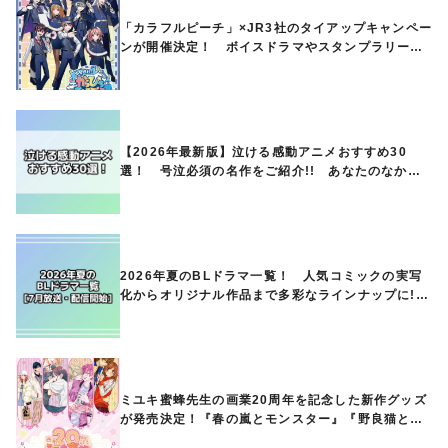
「カラフルピーチ」×JR3社のタイアップキャンペー
ンが開催決定！ ボイスドラマやスタンプラリー、
オリジナルグッズの販売も
【2026年最新版】泣ける感動アニメおすすめ30
選！ 号泣必須の名作をご紹介!! あなたのなかの
ランキングは？
2026年夏のBLドラマ一覧！ 人気コミックの実写
化からオリジナル作品まで多彩なラインナップに!!
【7月放送・配信開始】
ミユキ蜜蜂先生の画業20周年を記念した新作グッズ
が発売決定！『春の嵐とモンスター』『野良猫と
狼』『営業ですから』『なまいきざかり。』から、