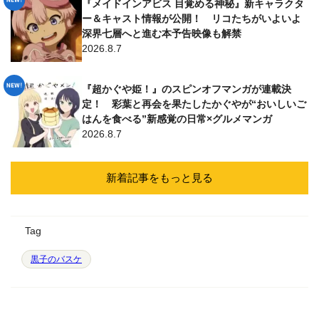
『メイドインアビス 目覚める神秘』新キャラクタ
ー＆キャスト情報が公開！ リコたちがいよいよ
深界七層へと進む本予告映像も解禁
2026.8.7
『超かぐや姫！』のスピンオフマンガが連載決
定！ 彩葉と再会を果たしたかぐやが“おいしいご
はんを食べる”新感覚の日常×グルメマンガ
2026.8.7
新着記事をもっと見る
Tag
黒子のバスケ