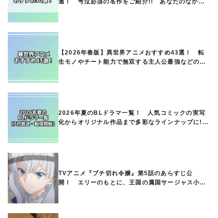
選！ 号泣必須の名作をご紹介!! あなたのなかの
ランキングは？
【2026年春版】異世界アニメおすすめ43選！ 転
生モノやチート能力で無双する主人公最強などの人
気作品、異世界ファンタジーや隠れた名作までご紹
介!!
2026年夏のBLドラマ一覧！ 人気コミックの実写
化からオリジナル作品まで多彩なラインナップに!!
【7月放送・配信開始】
TVアニメ『ブチ切れ令嬢』第5話のあらすじ公
開！ エリーのもとに、王国の属国サージャス小王
国が帝国に宣戦布告したと急報が入る