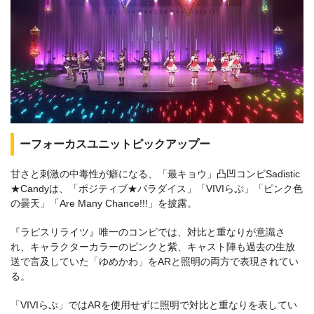
ーフォーカスユニットピックアップー
甘さと刺激の中毒性が癖になる、「最キョウ」凸凹コンビSadistic
★Candyは、「ポジティブ★パラダイス」「VIVIらぷ」「ピンク色
の曇天」「Are Many Chance!!!」を披露。
『ラピスリライツ』唯一のコンビでは、対比と重なりが意識さ
れ、キャラクターカラーのピンクと紫、キャスト陣も過去の生放
送で言及していた「ゆめかわ」をARと照明の両方で表現されてい
る。
「VIVIらぷ」ではARを使用せずに照明で対比と重なりを表してい