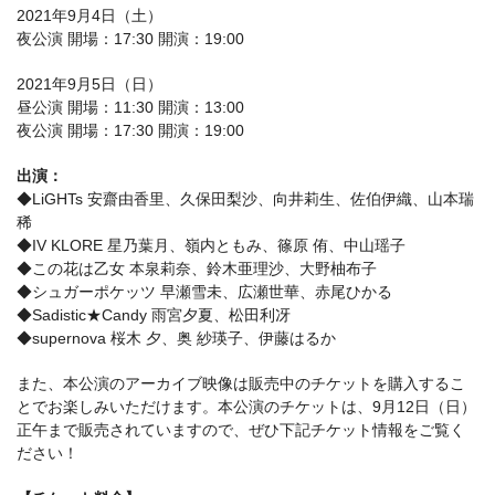
2021年9月4日（土）
夜公演 開場：17:30 開演：19:00
2021年9月5日（日）
昼公演 開場：11:30 開演：13:00
夜公演 開場：17:30 開演：19:00
出演：
◆LiGHTs 安齋由香里、久保田梨沙、向井莉生、佐伯伊織、山本瑞
稀
◆IV KLORE 星乃葉月、嶺内ともみ、篠原 侑、中山瑶子
◆この花は乙女 本泉莉奈、鈴木亜理沙、大野柚布子
◆シュガーポケッツ 早瀬雪未、広瀬世華、赤尾ひかる
◆Sadistic★Candy 雨宮夕夏、松田利冴
◆supernova 桜木 夕、奥 紗瑛子、伊藤はるか
また、本公演のアーカイブ映像は販売中のチケットを購入するこ
とでお楽しみいただけます。本公演のチケットは、9月12日（日）
正午まで販売されていますので、ぜひ下記チケット情報をご覧く
ださい！