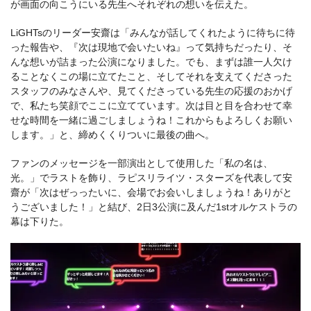
が画面の向こうにいる先生へそれぞれの想いを伝えた。
LiGHTsのリーダー安齋は「みんなが話してくれたように待ちに待
った報告や、『次は現地で会いたいね』って気持ちだったり、そ
んな想いが詰まった公演になりました。でも、まずは誰一人欠け
ることなくこの場に立てたこと、そしてそれを支えてくださった
スタッフのみなさんや、見てくださっている先生の応援のおかげ
で、私たち笑顔でここに立てています。次は目と目を合わせて幸
せな時間を一緒に過ごしましょうね！これからもよろしくお願い
します。」と、締めくくりついに最後の曲へ。
ファンのメッセージを一部演出として使用した「私の名は、
光。」でラストを飾り、ラピスリライツ・スターズを代表して安
齋が「次はぜっったいに、会場でお会いしましょうね！ありがと
うございました！」と結び、2日3公演に及んだ1stオルケストラの
幕は下りた。