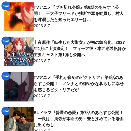
TVアニメ『ブチ切れ令嬢』第6話のあらすじ公
開！ 王太子フリードが独断で軍を動員し、村人
を蹂躙したと知ったエリーは…
2026.8.7
十夜原作『転生した大聖女』が初の舞台化、2027
年1月に上演決定！ フィーア役・本西彩希帆ほか
主要キャスト第1弾も公開へ
2026.8.7
TVアニメ『手札が多めのビクトリア』第6話のあ
らすじ公開！ ノンナとの穏やかな暮らしに幸せ
を感じるビクトリアだが…
2026.8.7
BLドラマ『普通の恋愛』第7話のあらすじ公開！
一良は、周弥が本命の男・豊と揉めている場面
に出くわし…