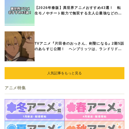
【2026年春版】異世界アニメおすすめ43選！ 転
生モノやチート能力で無双する主人公最強などの人
気作品、異世界ファンタジーや隠れた名作までご紹
介!!
TVアニメ『片田舎のおっさん、剣聖になる』2期5話
のあらすじ公開！ ヘンブリッツは、ランドリドに
立ち合いを申し入れ…
人気記事をもっと見る
アニメ特集