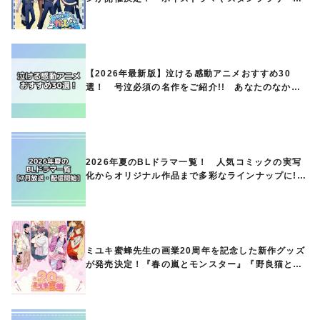
オリジナルグッズの販売も
【2026年最新版】泣ける感動アニメおすすめ30
選！ 号泣必須の名作をご紹介!! あなたのなかの
ランキングは？
2026年夏のBLドラマ一覧！ 人気コミックの実写
化からオリジナル作品まで多彩なラインナップに!!
【7月放送・配信開始】
ミユキ蜜蜂先生の画業20周年を記念した新作グッズ
が発売決定！『春の嵐とモンスター』『野良猫と
狼』『営業ですから』『なまいきざかり。』から、
ときめくアイテムが登場♪