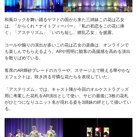
和風ロックを舞い踊るヤマトの国から来た三姉妹この花は乙女
は、「からくれ＊ナイトフィーバー」「私の初恋をこの花に捧
ぐ」「アステリズム」「いのち短し、繚乱乙女」を披露。
コールや煽りの演出が多いこの花は乙女の楽曲は、オンラインで
も楽しんでもらえるよう、ARや照明に観客の高揚感を高める演出
を散りばめている。
客席のAR輝砂ブレードのカラーや、ステージ上で映える華やかな
エフェクトは、咲き誇る可憐な花たちを表現していた。
「アステリズム」では、キャスト陣が今回のオルケストラグッズ
用に考案した花札をAR演出として使い、サビの最後に3枚の花札
がひとつになりユニット名が現れる姿を3姉妹の絆として描いてい
る。