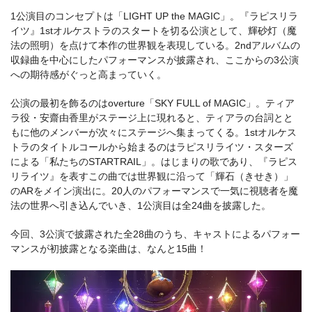
1公演目のコンセプトは「LIGHT UP the MAGIC」。『ラピスリラ
イツ』1stオルケストラのスタートを切る公演として、輝砂灯（魔
法の照明）を点けて本作の世界観を表現している。2ndアルバムの
収録曲を中心にしたパフォーマンスが披露され、ここからの3公演
への期待感がぐっと高まっていく。
公演の最初を飾るのはoverture「SKY FULL of MAGIC」。ティア
ラ役・安齋由香里がステージ上に現れると、ティアラの台詞とと
もに他のメンバーが次々にステージへ集まってくる。1stオルケス
トラのタイトルコールから始まるのはラピスリライツ・スターズ
による「私たちのSTARTRAIL」。はじまりの歌であり、『ラピス
リライツ』を表すこの曲では世界観に沿って「輝石（きせき）」
のARをメイン演出に。20人のパフォーマンスで一気に視聴者を魔
法の世界へ引き込んでいき、1公演目は全24曲を披露した。
今回、3公演で披露された全28曲のうち、キャストによるパフォー
マンスが初披露となる楽曲は、なんと15曲！