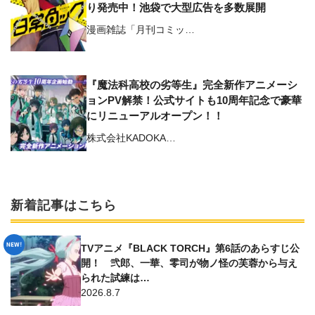
り発売中！池袋で大型広告を多数展開
漫画雑誌「月刊コミッ…
『魔法科高校の劣等生』完全新作アニメーシ
ョンPV解禁！公式サイトも10周年記念で豪華
にリニューアルオープン！！
株式会社KADOKA…
新着記事はこちら
TVアニメ『BLACK TORCH』第6話のあらすじ公
開！ 弐郎、一華、零司が物ノ怪の芙蓉から与え
られた試練は…
2026.8.7