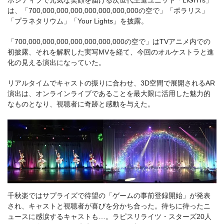
ポジティブで元気な笑顔を届ける次世代王道ユニット「LiGHTs」
は、「700,000,000,000,000,000,000,000の空で」「ポラリス」
「プラネタリウム」「Your Lights」を披露。
「700,000,000,000,000,000,000,000の空で」はTVアニメ内での
初披露、それを解釈した実写MVを経て、今回のオルケストラと進
化の見える演出になっていた。
リアルタイムでキャストの振りに合わせ、3D空間で展開されるAR
演出は、オンラインライブであることを最大限に活用した魅力的​
なものとなり、視聴者に奇跡と感動を与えた。
千秋楽ではサプライズで待望の「ゲームの事前登録開始」が発表
され、キャストと視聴者が喜びを分かち合った。待ちに待ったニ
ュースに感涙するキャストも…。ラピスリライツ・スターズ20人