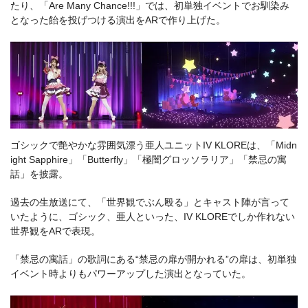
たり、「Are Many Chance!!!」では、初単独イベントでお馴染み
となった飴を投げつける演出をARで作り上げた。
ゴシックで艶やかな雰囲気漂う亜人ユニットIV KLOREは、「Midn
ight Sapphire」「Butterfly」「極闇グロッソラリア」「禁忌の寓
話」を披露。
過去の生放送にて、「世界観でぶん殴る」とキャスト陣が言って
いたように、ゴシック、亜人といった、IV KLOREでしか作れない
世界観をARで表現。
「禁忌の寓話」の歌詞にある“禁忌の扉が開かれる”の扉は、初単独
イベント時よりもパワーアップした演出となっていた。