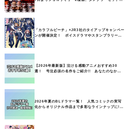
ど第1弾商品が発売へ
「カラフルピーチ」×JR3社のタイアップキャンペー
ンが開催決定！ ボイスドラマやスタンプラリー、
オリジナルグッズの販売も
【2026年最新版】泣ける感動アニメおすすめ30
選！ 号泣必須の名作をご紹介!! あなたのなかの
ランキングは？
2026年夏のBLドラマ一覧！ 人気コミックの実写
化からオリジナル作品まで多彩なラインナップに!!
【7月放送・配信開始】