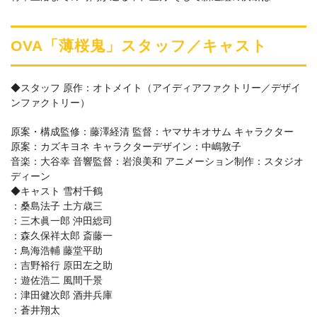
OVA「薄桜鬼」スタッフ／キャスト
◆スタッフ 原作：オトメイト（アイディアファクトリー／デザイ
ンファクトリー）
原案・構成監修：藤澤経清 監督：ヤマサキオサム キャラクター
原案：カズキヨネ キャラクターデザイン：中嶋敦子
音楽：大谷幸 音響監督：岩浪美和 アニメーション制作：スタジオ
ディーン
◆キャスト 雪村千鶴
：桑島法子 土方歳三
：三木眞一郎 沖田総司
：森久保祥太郎 斎藤一
：鳥海浩輔 藤堂平助
：吉野裕行 原田左之助
：遊佐浩二 風間千景
：津田健次郎 酒井兵庫
：蒼井翔太