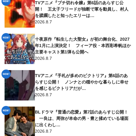
TVアニメ『ブチ切れ令嬢』第6話のあらすじ公
開！ 王太子フリードが独断で軍を動員し、村人
を蹂躙したと知ったエリーは…
2026.8.7
十夜原作『転生した大聖女』が初の舞台化、2027
年1月に上演決定！ フィーア役・本西彩希帆ほか
主要キャスト第1弾も公開へ
2026.8.7
TVアニメ『手札が多めのビクトリア』第6話のあ
らすじ公開！ ノンナとの穏やかな暮らしに幸せ
を感じるビクトリアだが…
2026.8.7
BLドラマ『普通の恋愛』第7話のあらすじ公開！
一良は、周弥が本命の男・豊と揉めている場面
に出くわし…
2026.8.7