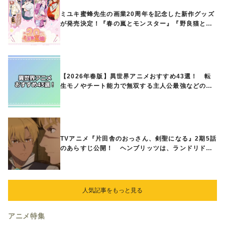
ミユキ蜜蜂先生の画業20周年を記念した新作グッズ
が発売決定！『春の嵐とモンスター』『野良猫と
狼』『営業ですから』『なまいきざかり。』から、
ときめくアイテムが登場♪
【2026年春版】異世界アニメおすすめ43選！ 転
生モノやチート能力で無双する主人公最強などの人
気作品、異世界ファンタジーや隠れた名作までご紹
介!!
TVアニメ『片田舎のおっさん、剣聖になる』2期5話
のあらすじ公開！ ヘンブリッツは、ランドリドに
立ち合いを申し入れ…
人気記事をもっと見る
アニメ特集