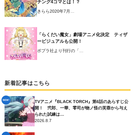
チング4コマとは！？
きらら2020年7月…
「らくだい魔女」劇場アニメ化決定 ティザ
ービジュアルも公開！
ポプラ社より刊行の「…
新着記事はこちら
TVアニメ『BLACK TORCH』第6話のあらすじ公
開！ 弐郎、一華、零司が物ノ怪の芙蓉から与え
られた試練は…
2026.8.7