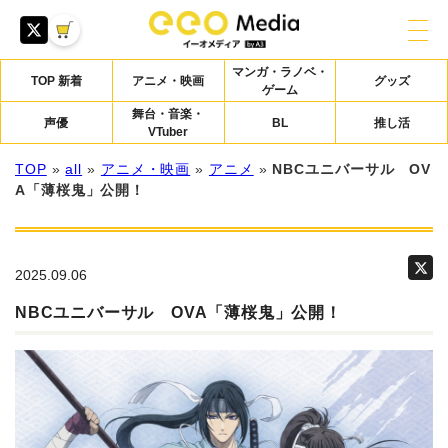
マンガ・ラノベ・
TOP 新着
アニメ・映画
グッズ
ゲーム
舞台・音楽・
声優
BL
推し活
VTuber
TOP
»
all
»
アニメ・映画
»
アニメ
»
NBCユニバーサル OV
A「薄桜鬼」公開！
2025.09.06
NBCユニバーサル OVA「薄桜鬼」公開！