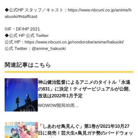
◆公式HP スタッフ／キャスト：https://www.nbcuni.co.jp/anime/h
akuoki/#staffcast
©IF・DF/HP 2021
◆公式 HP 公式 Twitter
公式 HP：https://www.nbcuni.co.jp/rondorobe/anime/hakuoki/
公式 Twitter：@anime_hakuoki
関連記事はこちら
神山健治監督によるアニメのタイトル「永遠
の831」に決定！ティザービジュアルが公開、
放送は2022年1月予定
WOWOW開局30周…
「しあわせ鳥見んぐ」第1巻が2021年10月27
日に発売！芸大生×鳥見ガチ勢のバードウォッ