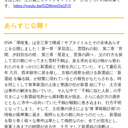
す。
https://youtu.be/OZMnmQq1FiY
あらすじ公開！
OVA「薄桜鬼」は全三章で構成！サブタイトルとその全体あらす
じを公開しました！ 第一章「茅花流し、雲隠れの刻」 第二章「宵
闇、夕顔別当の燈」 第三章「星迎え、雲漢の調べ」 父の行方を探
して京の都にやってきた雪村千鶴は、血を求める化け物から救わ
れたのをきっかけに新選組と 行動を共にしていた。そして慶応元
年 六月。西本願寺に居を移し、京都の巡察を続ける新選組に「新
選組 を騙る賊」が頻繁に現れているとの報告がもたらされる。時
を同じくして将軍家茂の上洛と警護の任が新選 組に下り、土方達
は事件の解決を急いでいた。 そんな中で「千鶴に似た人影」の手
引きにより新選組屯所から羅刹数名が脱走。さらに会計方の酒井
ととも に市中へ出向いていた千鶴が騒動に巻き込まれ、行方不明
となってしまう。そして、土佐藩の浪士による“将 軍暗殺計画”の
情報が薩摩藩に届き、風間らも京の都に向かうのだった。 新選組
を取り巻く様々な事件は果たして偶然なのか。全てが混沌とし、
将軍上洛までの時間が迫る中、土方 そして新選組の決断は…