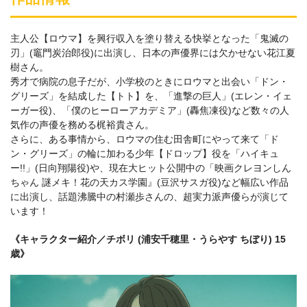
主人公【ロウマ】を興行収入を塗り替える快挙となった「鬼滅の
刃」(竈門炭治郎役)に出演し、日本の声優界には欠かせない花江夏
樹さん。
秀才で病院の息子だが、小学校のときにロウマと出会い「ドン・
グリーズ」を結成した【トト】を、「進撃の巨人」(エレン・イェ
ーガー役)、「僕のヒーローアカデミア」(轟焦凍役)など数々の人
気作の声優を務める梶裕貴さん。
さらに、ある事情から、ロウマの住む田舎町にやって来て「ド
ン・グリーズ」の輪に加わる少年【ドロップ】役を「ハイキュ
ー!!」(日向翔陽役)や、現在大ヒット公開中の「映画クレヨンしん
ちゃん 謎メキ！花の天カス学園』(豆沢サスガ役)など幅広い作品
に出演し、話題沸騰中の村瀬歩さんの、超実力派声優らが演じて
います！
《キャラクター紹介／チボリ (浦安千穂里・うらやす ちぼり) 15
歳》