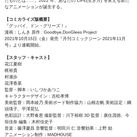
たものとは……。2022 年、あなたの“LIFE(生き方)”を変える新た
なアニメーションが誕生する。
【コミカライズ版概要】
『グッバイ、ドン・グリーズ！』
漫画：しんき 原作 : Goodbye,DonGlees Project
2021年10月15日（金）発売『月刊コミックジーン 2021年11月
号』より連載開始。
【スタッフ・キャスト】
花江夏樹
梶裕貴
村瀬歩
花澤香菜
監督・脚本：いしづかあつこ
キャラクターデザイン：吉松孝博
美術監督：岡本綾乃 美術ボード制作協力：山根左帆 美術設定：綱
頭瑛子、平澤晃弘
色彩設計：大野春恵 撮影監督：川下裕樹 3D 監督：廣住茂徳、今
垣佳奈 編集：木村佳史子
音楽：藤澤慶昌 音響監督：明田川 仁 音響効果：上野 励
アニメーション制作：MADHOUSE