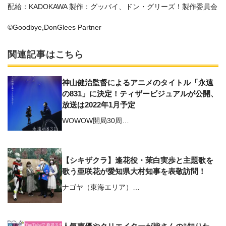
配給：KADOKAWA 製作：グッバイ、ドン・グリーズ！製作委員会
©Goodbye,DonGlees Partner
関連記事はこちら
神山健治監督によるアニメのタイトル「永遠
の831」に決定！ティザービジュアルが公開、
放送は2022年1月予定
WOWOW開局30周…
【シキザクラ】逢花役・茉白実歩と主題歌を
歌う亜咲花が愛知県大村知事を表敬訪問！
ナゴヤ（東海エリア）…