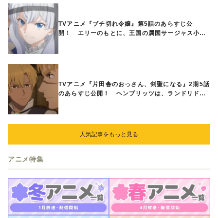
TVアニメ『ブチ切れ令嬢』第5話のあらすじ公
開！ エリーのもとに、王国の属国サージャス小王
国が帝国に宣戦布告したと急報が入る
TVアニメ『片田舎のおっさん、剣聖になる』2期5話
のあらすじ公開！ ヘンブリッツは、ランドリドに
立ち合いを申し入れ…
人気記事をもっと見る
アニメ特集