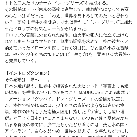
トトと二人だけのチーム“ドン・グリーズ”を結成する。
その関係はトトが東京の高校に進学して、離れ離れになっても変
わらないはずだった。「ねえ、世界を見下ろしてみたいと思わな
い？」高校 1 年生の夏休み。それは新たに“ドン・グリーズ”に加わ
ったドロップの何気ない一言から始まった。
ドロップの言葉にのせられた結果、山火事の犯人に仕立て上げら
れてしまったロウマたちは、無実の証拠を求めて、空の彼方へと
消えていったドローンを探しに行く羽目に。ひと夏の小さな冒険
は、やがて少年たちの“LIFE”(ルビ：生き方)を一変させる大冒険へ
と発展していく。
【イントロダクション】
その感動は世界へ――。
日本を飛び越え、世界中で絶賛された大ヒット作『宇宙よりも遠
い場所』を手掛けたいしづかあつこと MADHOUSE による劇場ア
ニメーション『グッバイ、ドン・グリーズ！』の公開が決定し
た。本作で描かれるのは、少年たちの奇跡のような出逢いの物
語。本作の舞台もまた南極大陸を目指した『宇宙よりも遠い場
所』と同じく日本だけにとどまらない。いつもと違う夏休みから
始まる冒険の果てに、少年たちがたどり着くのは、炎と氷の国・
アイスランド。自らを見つめ、世界を超えて、少年たちが手にし