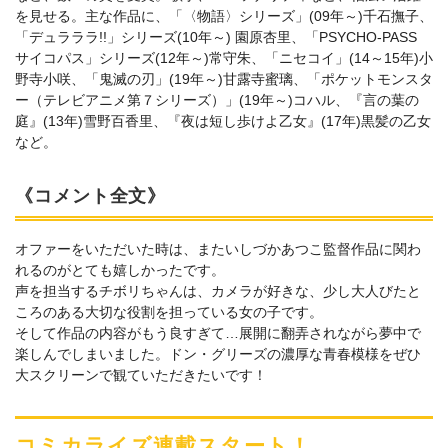
を見せる。主な作品に、「〈物語〉シリーズ」(09年～)千石撫子、
「デュラララ!!」シリーズ(10年～) 園原杏里、「PSYCHO-PASS
サイコパス」シリーズ(12年～)常守朱、「ニセコイ」(14～15年)小
野寺小咲、「鬼滅の刃」(19年～)甘露寺蜜璃、「ポケットモンスタ
ー（テレビアニメ第７シリーズ）」(19年～)コハル、『言の葉の
庭』(13年)雪野百香里、『夜は短し歩けよ乙女』(17年)黒髪の乙女
など。
《コメント全文》
オファーをいただいた時は、またいしづかあつこ監督作品に関わ
れるのがとても嬉しかったです。
声を担当するチボリちゃんは、カメラが好きな、少し大人びたと
ころのある大切な役割を担っている女の子です。
そして作品の内容がもう良すぎて…展開に翻弄されながら夢中で
楽しんでしまいました。ドン・グリーズの濃厚な青春模様をぜひ
大スクリーンで観ていただきたいです！
コミカライズ連載スタート！