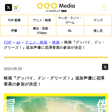
マンガ・ラノベ・
TOP 新着
アニメ・映画
グッズ
ゲーム
舞台・音楽・
声優
BL
推し活
VTuber
TOP
»
all
»
アニメ・映画
»
映画
»
映画『グッバイ、ドン・
グリーズ！』追加声優に花澤香菜の参加が決定！
2023.09.29
映画『グッバイ、ドン・グリーズ！』追加声優に花澤
香菜の参加が決定！