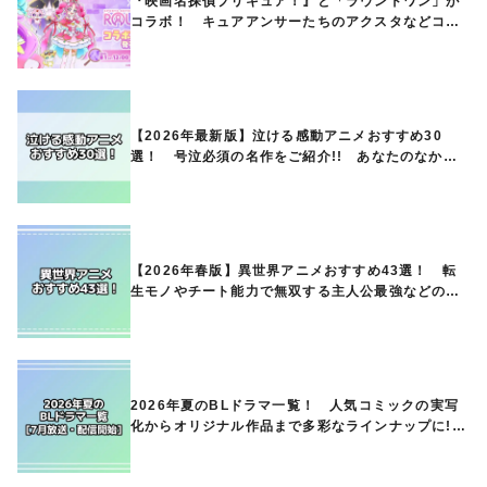
『映画名探偵プリキュア！』と「ラウンドワン」が
コラボ！ キュアアンサーたちのアクスタなどコラ
ボグッズが8月1日から登場
【2026年最新版】泣ける感動アニメおすすめ30
選！ 号泣必須の名作をご紹介!! あなたのなかの
ランキングは？
【2026年春版】異世界アニメおすすめ43選！ 転
生モノやチート能力で無双する主人公最強などの人
気作品、異世界ファンタジーや隠れた名作までご紹
介!!
2026年夏のBLドラマ一覧！ 人気コミックの実写
化からオリジナル作品まで多彩なラインナップに!!
【7月放送・配信開始】