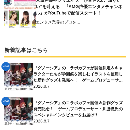
人気声優やクリエイターが皆さんの“知りた
い”を叶える 『AMG声優エンタメチャンネ
ル』がYouTubeで配信スタート！
エンタメ業界のプロを…
新着記事はこちら
『グノーシア』のコラボカフェが開催決定＆キャ
ラクターたちが学園祭を楽しむイラストを使用し
た新作グッズも発売へ！ ゲームプロデューサー
からのコメントはファン必見!!
2026.8.7
『グノーシア』のコラボカフェ開催＆新作グッズ
発売記念！ ゲームプロデューサー・川勝徹氏の
スペシャルインタビューをお届け!!
2026.8.7