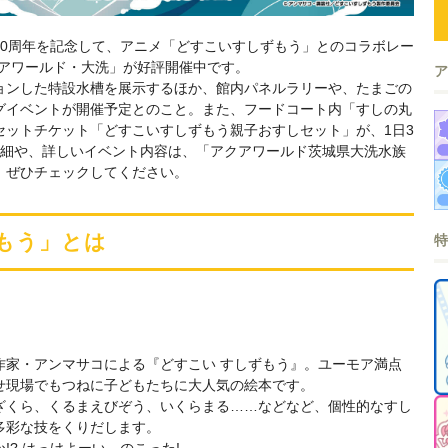
20周年を記念して、アニメ「どすこいすしずもう」とのコラボレー
アクアワールド・大洗」が好評開催中です。
ョンした特設水槽を展示するほか、館内パネルラリーや、たまごの
グイベントが開催予定とのこと。また、フードコート内「すしの丸
セットチケット「どすこいすしずもう親子おすしセット」が、1日3
詳細や、詳しいイベント内容は、「アクアワールド茨城県大洗水族
、ぜひチェックしてください。
もう」とは
作家・アンマサコによる『どすこい すしずもう』。ユーモア満点
せ現場でもつねに子どもたちに大人気の絵本です。
ざくら、くるまえびぞう、いくらまる……などなど、個性的なすし
多彩な技をくりだします。
? はっけよーい、のこった!