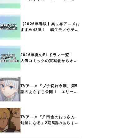
の名作をご紹介!! あなたのな
かのランキングは？
【2026年春版】異世界アニメお
すすめ43選！ 転生モノやチー
ト能力で無双する主人公最強な
どの人気作品、異世界ファンタ
ジーや隠れた名作までご紹介!!
2026年夏のBLドラマ一覧！
人気コミックの実写化からオリ
ジナル作品まで多彩なラインナ
ップに!!【7月放送・配信開始】
TVアニメ『ブチ切れ令嬢』第5
話のあらすじ公開！ エリーの
もとに、王国の属国サージャス
小王国が帝国に宣戦布告したと
急報が入る
TVアニメ『片田舎のおっさん、
剣聖になる』2期5話のあらすじ
公開！ ヘンブリッツは、ラン
ドリドに立ち合いを申し入れ…