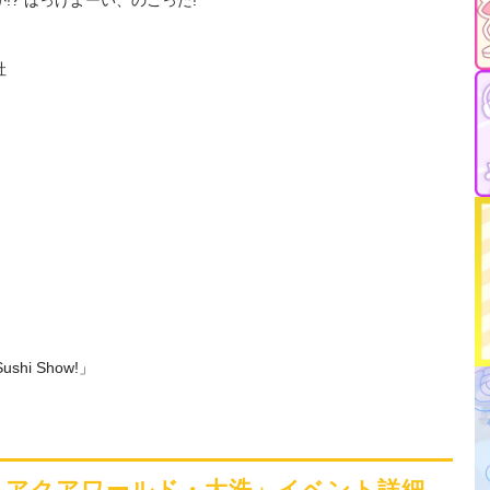
社
shi Show!」
n アクアワールド・大洗」イベント詳細