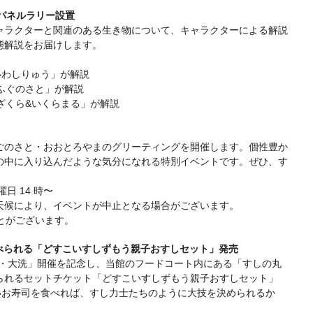
内パネルラリー設置
ャラクターと関連のある生き物について、キャラクターによる解説
態解説をお届けします。
「いわしりゅう」が解説
「ふぐのさと」が解説
ンざくら&いくらまる」が解説
ごのさと・おおとろやまのグリーティングを開催します。個性豊か
の中に入り込んだような気分になれる特別イベントです。ぜひ、す
日 14 時〜
天候により、イベントが中止となる場合がございます。
ことがございます。
べられる「どすこいすしずもう親子おすしセット」発売
ルド・大洗」開催を記念し、当館のフードコート内にある「すしの丸
られるセットチケット「どすこいすしずもう親子おすしセット」
いお寿司を食べれば、すし力士たちのように大技を決められるか