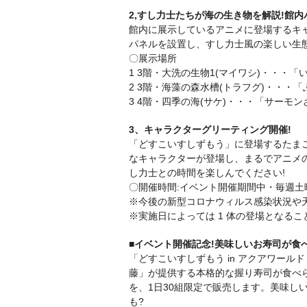
2,すし力士たちが海の生き物を解説!館
館内に展示しているアニメに登場するキ
パネルを設置し、すし力士風の楽しい生
〇展示場所
1 3階・大洗の生物1(マイワシ)・・・
2 3階・海藻の森水槽(トラフグ)・・・
3 4階・四季の海(サケ)・・・「サーモ
3、キャラクターグリーティング開催!
「どすこいすしずもう」に登場するたま
なキャラクターが登場し、まるでアニメ
し力士との時間を楽しんでください!
〇開催時間:イベント開催期間中・毎週土曜
※今後の新型コロナウィルス感染状況や
※実施日によっては 1 体の登場となる
■イベント開催記念!美味しいお寿司が食
「どすこいすしずもう in アクアワー
藤」が提供する本格的な握り寿司が食べ
を、1日30組限定で販売します。美味し
も?