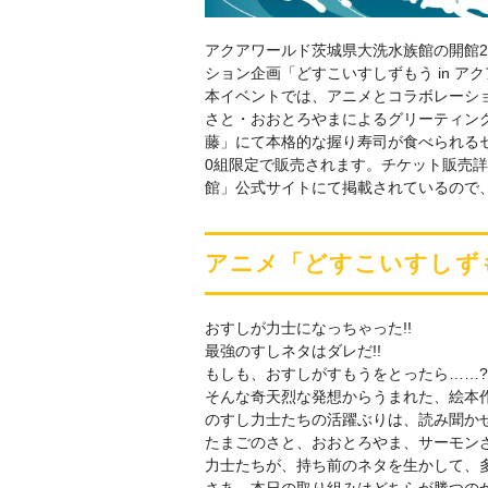
アクアワールド茨城県大洗水族館の開館
ション企画「どすこいすしずもう in 
本イベントでは、アニメとコラボレーシ
さと・おおとろやまによるグリーティン
藤」にて本格的な握り寿司が食べられる
0組限定で販売されます。チケット販売
館」公式サイトにて掲載されているので
アニメ「どすこいすしず
おすしが力士になっちゃった!!
最強のすしネタはダレだ!!
もしも、おすしがすもうをとったら……?
そんな奇天烈な発想からうまれた、絵本
のすし力士たちの活躍ぶりは、読み聞か
たまごのさと、おおとろやま、サーモン
力士たちが、持ち前のネタを生かして、
さあ、本日の取り組みはどちらが勝つのか!