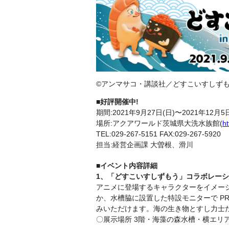
©アンマサコ・講談社／どすこいすしず
■好評開催中!
期間:2021年9月27日(日)〜2021年12月5
場所:アクアワールド茨城県大洗水族館(
h
TEL:029-267-5151 FAX:029-267-5920
担当:経営企画課 大曽根、滑川
■イベント内容詳細
1、「どすこいすしずもう」コラボレー
アニメに登場するキャラクターをイメー
か、水槽脇に設置した特設モニターで P
みいただけます。海の生き物とすし力士
〇展示場所 3階・海藻の森水槽・横エリ