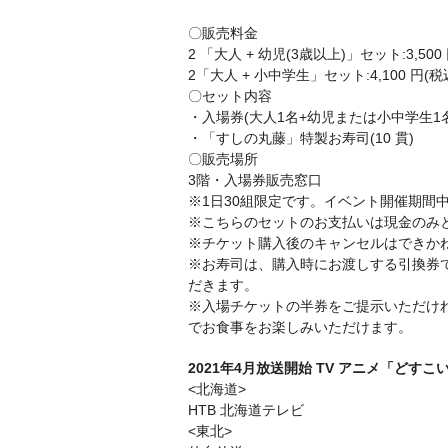
〇販売料金
2 「大人 + 幼児(3歳以上)」セット:3,500
2「大人 + 小中学生」セット:4,100 円(税
〇セット内容
・入場券(大人1名+幼児または小中学生1
・「すしの丸藤」特製お寿司(10 貫)
〇販売場所
3階・入場券販売窓口
※1日30組限定です。イベント開催期間
※こちらのセットのお支払いは現金のみ
※チケット購入後のキャンセルはできか
※お寿司は、購入時にお渡しする引換券
だきます。
※入場チケットの半券をご提示いただけ
でお食事をお楽しみいただけます。
2021年4月放送開始 TV アニメ「どす
<北海道>
HTB 北海道テレビ
<東北>