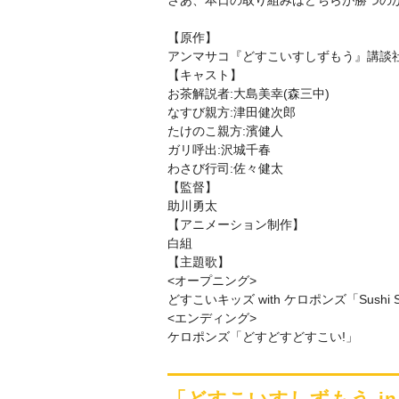
【原作】
アンマサコ『どすこいすしずもう』講談
【キャスト】
お茶解説者:大島美幸(森三中)
なすび親方:津田健次郎
たけのこ親方:濱健人
ガリ呼出:沢城千春
わさび行司:佐々健太
【監督】
助川勇太
【アニメーション制作】
白組
【主題歌】
<オープニング>
どすこいキッズ with ケロポンズ「Sushi Su
<エンディング>
ケロポンズ「どすどすどすこい!」
「どすこいすしずもう i