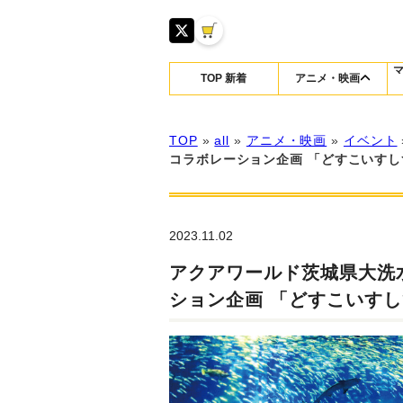
TOP 新着
アニメ・映画
TOP
»
all
»
アニメ・映画
»
イベント
コラボレーション企画 「どすこいすしず
2023.11.02
アクアワールド茨城県大洗
ション企画 「どすこいすしず