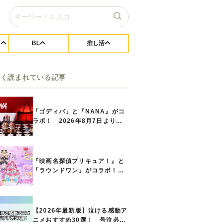
BL
推し活
よく読まれている記事
「ゴディバ」と『NANA』がコ
ラボ！ 2026年8月7日よりシ
ョコリキサー2種類、タンブラー
セットなど第1弾商品が発売へ
『映画名探偵プリキュア！』と
「ラウンドワン」がコラボ！
キュアアンサーたちのアクスタ
などコラボグッズが8月1日から
登場
【2026年最新版】泣ける感動ア
ニメおすすめ30選！ 号泣必須