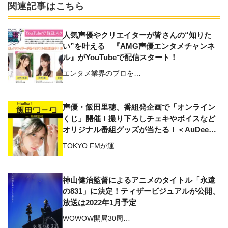
関連記事はこちら
人気声優やクリエイターが皆さんの“知りた
い”を叶える 『AMG声優エンタメチャンネ
ル』がYouTubeで配信スタート！
エンタメ業界のプロを…
声優・飯田里穂、番組発企画で「オンライン
くじ」開催！撮り下ろしチェキやボイスなど
オリジナル番組グッズが当たる！＜AuDee配
信番組＞『Hello！飯田ワーク』
TOKYO FMが運…
神山健治監督によるアニメのタイトル「永遠
の831」に決定！ティザービジュアルが公開、
放送は2022年1月予定
WOWOW開局30周…