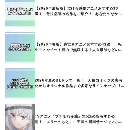
【2026年最新版】泣ける感動アニメおすすめ30
選！ 号泣必須の名作をご紹介!! あなたのなかの
ランキングは？
【2026年春版】異世界アニメおすすめ43選！ 転
生モノやチート能力で無双する主人公最強などの人
気作品、異世界ファンタジーや隠れた名作までご紹
介!!
2026年夏のBLドラマ一覧！ 人気コミックの実写
化からオリジナル作品まで多彩なラインナップに!!
【7月放送・配信開始】
TVアニメ『ブチ切れ令嬢』第5話のあらすじ公
開！ エリーのもとに、王国の属国サージャス小王
国が帝国に宣戦布告したと急報が入る