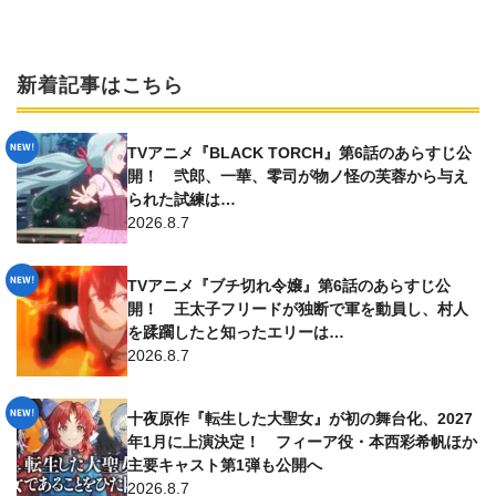
新着記事はこちら
TVアニメ『BLACK TORCH』第6話のあらすじ公
開！ 弐郎、一華、零司が物ノ怪の芙蓉から与え
られた試練は…
2026.8.7
TVアニメ『ブチ切れ令嬢』第6話のあらすじ公
開！ 王太子フリードが独断で軍を動員し、村人
を蹂躙したと知ったエリーは…
2026.8.7
十夜原作『転生した大聖女』が初の舞台化、2027
年1月に上演決定！ フィーア役・本西彩希帆ほか
主要キャスト第1弾も公開へ
2026.8.7