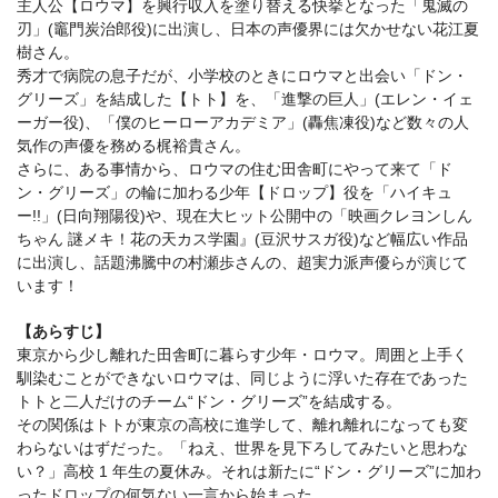
主人公【ロウマ】を興行収入を塗り替える快挙となった「鬼滅の
刃」(竈門炭治郎役)に出演し、日本の声優界には欠かせない花江夏
樹さん。
秀才で病院の息子だが、小学校のときにロウマと出会い「ドン・
グリーズ」を結成した【トト】を、「進撃の巨人」(エレン・イェ
ーガー役)、「僕のヒーローアカデミア」(轟焦凍役)など数々の人
気作の声優を務める梶裕貴さん。
さらに、ある事情から、ロウマの住む田舎町にやって来て「ド
ン・グリーズ」の輪に加わる少年【ドロップ】役を「ハイキュ
ー!!」(日向翔陽役)や、現在大ヒット公開中の「映画クレヨンしん
ちゃん 謎メキ！花の天カス学園』(豆沢サスガ役)など幅広い作品
に出演し、話題沸騰中の村瀬歩さんの、超実力派声優らが演じて
います！
【あらすじ】
東京から少し離れた田舎町に暮らす少年・ロウマ。周囲と上手く
馴染むことができないロウマは、同じように浮いた存在であった
トトと二人だけのチーム“ドン・グリーズ”を結成する。
その関係はトトが東京の高校に進学して、離れ離れになっても変
わらないはずだった。「ねえ、世界を見下ろしてみたいと思わな
い？」高校 1 年生の夏休み。それは新たに“ドン・グリーズ”に加わ
ったドロップの何気ない一言から始まった。