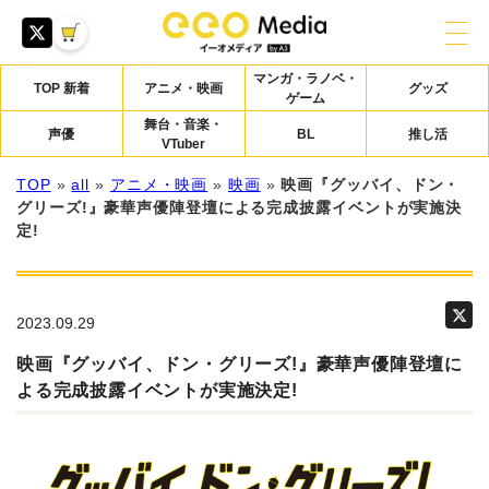
マンガ・ラノベ・
TOP 新着
アニメ・映画
グッズ
ゲーム
舞台・音楽・
声優
BL
推し活
VTuber
TOP
»
all
»
アニメ・映画
»
映画
»
映画『グッバイ、ドン・
グリーズ!』豪華声優陣登壇による完成披露イベントが実施決
定!
2023.09.29
映画『グッバイ、ドン・グリーズ!』豪華声優陣登壇に
よる完成披露イベントが実施決定!