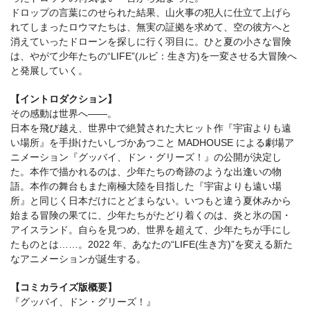
ドロップの言葉にのせられた結果、山火事の犯人に仕立て上げら
れてしまったロウマたちは、無実の証拠を求めて、空の彼方へと
消えていったドローンを探しに行く羽目に。ひと夏の小さな冒険
は、やがて少年たちの“LIFE”(ルビ：生き方)を一変させる大冒険へ
と発展していく。
【イントロダクション】
その感動は世界へ――。
日本を飛び越え、世界中で絶賛された大ヒット作『宇宙よりも遠
い場所』を手掛けたいしづかあつこと MADHOUSE による劇場ア
ニメーション『グッバイ、ドン・グリーズ！』の公開が決定し
た。本作で描かれるのは、少年たちの奇跡のような出逢いの物
語。本作の舞台もまた南極大陸を目指した『宇宙よりも遠い場
所』と同じく日本だけにとどまらない。いつもと違う夏休みから
始まる冒険の果てに、少年たちがたどり着くのは、炎と氷の国・
アイスランド。自らを見つめ、世界を超えて、少年たちが手にし
たものとは……。2022 年、あなたの“LIFE(生き方)”を変える新た
なアニメーションが誕生する。
【コミカライズ版概要】
『グッバイ、ドン・グリーズ！』