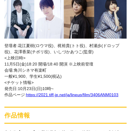
登壇者:花江夏樹(ロウマ役)、梶裕貴(トト役)、村瀬歩(ドロップ
役)、花澤香菜(チボリ役)、いしづかあつこ(監督)
<上映日時>
11月5日(金)18:20 開場/18:40 開演 ※上映前登壇
会場:角川シネマ有楽町
一般¥1,900、学生¥1,500(税込)
<チケット情報>
発売日:10月23日(日)10時~
作品ページ:
https://2021.tiff-jp.net/ja/lineup/film/3406ANM0103
作品情報