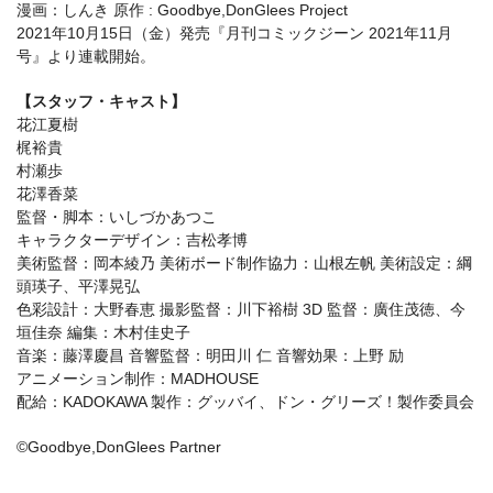
漫画：しんき 原作 : Goodbye,DonGlees Project
2021年10月15日（金）発売『月刊コミックジーン 2021年11月
号』より連載開始。
【スタッフ・キャスト】
花江夏樹
梶裕貴
村瀬歩
花澤香菜
監督・脚本：いしづかあつこ
キャラクターデザイン：吉松孝博
美術監督：岡本綾乃 美術ボード制作協力：山根左帆 美術設定：綱
頭瑛子、平澤晃弘
色彩設計：大野春恵 撮影監督：川下裕樹 3D 監督：廣住茂徳、今
垣佳奈 編集：木村佳史子
音楽：藤澤慶昌 音響監督：明田川 仁 音響効果：上野 励
アニメーション制作：MADHOUSE
配給：KADOKAWA 製作：グッバイ、ドン・グリーズ！製作委員会
©Goodbye,DonGlees Partner