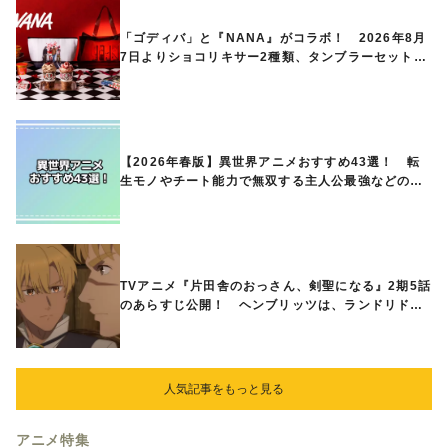
「ゴディバ」と『NANA』がコラボ！ 2026年8月
7日よりショコリキサー2種類、タンブラーセットな
ど第1弾商品が発売へ
【2026年春版】異世界アニメおすすめ43選！ 転
生モノやチート能力で無双する主人公最強などの人
気作品、異世界ファンタジーや隠れた名作までご紹
介!!
TVアニメ『片田舎のおっさん、剣聖になる』2期5話
のあらすじ公開！ ヘンブリッツは、ランドリドに
立ち合いを申し入れ…
人気記事をもっと見る
アニメ特集