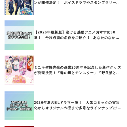
ンが開催決定！ ボイスドラマやスタンプラリー、
オリジナルグッズの販売も
【2026年最新版】泣ける感動アニメおすすめ30
選！ 号泣必須の名作をご紹介!! あなたのなかの
ランキングは？
ミユキ蜜蜂先生の画業20周年を記念した新作グッズ
が発売決定！『春の嵐とモンスター』『野良猫と
狼』『営業ですから』『なまいきざかり。』から、
ときめくアイテムが登場♪
2026年夏のBLドラマ一覧！ 人気コミックの実写
化からオリジナル作品まで多彩なラインナップに!!
【7月放送・配信開始】