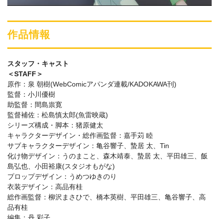
作品情報
スタッフ・キャスト
＜STAFF＞
原作：泉 朝樹(WebComicアパンダ連載/KADOKAWA刊)
監督：小川優樹
助監督：間島祟寛
監督補佐：松島慎太郎(魚雷映蔵)
シリーズ構成・脚本：猪原健太
キャラクターデザイン・総作画監督：嘉手苅 睦
サブキャラクターデザイン：亀谷響子、蟄居 太、Tin
化け物デザイン：うのまこと、森木靖泰、蟄居 太、平田雄三、飯
島弘也、小田裕康(スタジオもがな)
プロップデザイン：うめつゆきのり
衣装デザイン：高品有桂
総作画監督：柳沢まさひで、橋本英樹、平田雄三、亀谷響子、高
品有桂
編集：丹 彩子