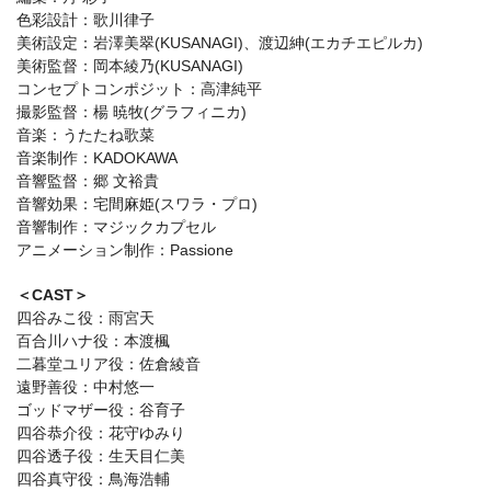
色彩設計：歌川律子
美術設定：岩澤美翠(KUSANAGI)、渡辺紳(エカチエピルカ)
美術監督：岡本綾乃(KUSANAGI)
コンセプトコンポジット：高津純平
撮影監督：楊 暁牧(グラフィニカ)
音楽：うたたね歌菜
音楽制作：KADOKAWA
音響監督：郷 文裕貴
音響効果：宅間麻姫(スワラ・プロ)
音響制作：マジックカプセル
アニメーション制作：Passione
＜CAST＞
四谷みこ役：雨宮天
百合川ハナ役：本渡楓
二暮堂ユリア役：佐倉綾音
遠野善役：中村悠一
ゴッドマザー役：谷育子
四谷恭介役：花守ゆみり
四谷透子役：生天目仁美
四谷真守役：鳥海浩輔