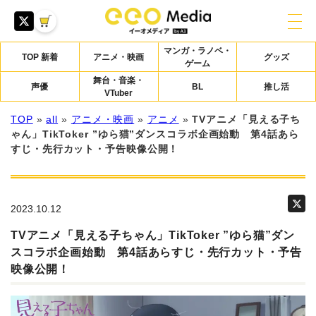
マンガ・ラノベ・
TOP 新着
アニメ・映画
グッズ
ゲーム
舞台・音楽・
声優
BL
推し活
VTuber
TOP
»
all
»
アニメ・映画
»
アニメ
»
TVアニメ「見える子ち
ゃん」TikToker ”ゆら猫”ダンスコラボ企画始動 第4話あら
すじ・先行カット・予告映像公開！
2023.10.12
TVアニメ「見える子ちゃん」TikToker ”ゆら猫”ダン
スコラボ企画始動 第4話あらすじ・先行カット・予告
映像公開！