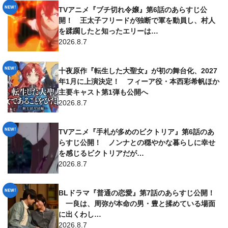
TVアニメ『ブチ切れ令嬢』第6話のあらすじ公
開！ 王太子フリードが独断で軍を動員し、村人
を蹂躙したと知ったエリーは…
2026.8.7
十夜原作『転生した大聖女』が初の舞台化、2027
年1月に上演決定！ フィーア役・本西彩希帆ほか
主要キャスト第1弾も公開へ
2026.8.7
TVアニメ『手札が多めのビクトリア』第6話のあ
らすじ公開！ ノンナとの穏やかな暮らしに幸せ
を感じるビクトリアだが…
2026.8.7
BLドラマ『普通の恋愛』第7話のあらすじ公開！
一良は、周弥が本命の男・豊と揉めている場面
に出くわし…
2026.8.7