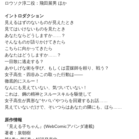
ロウソク淳二役：飛田展男 ほか
イントロダクション
見えるはずのないものが見えたとき
見てはいけないものを見たとき
あなたならどうしますか……？
そんなものが語りかけてきたら
こちらに向かってきたら
あなたはどうしますか……？
一目散に逃走する？
あやしげな術を学び、もしくは霊媒師を頼り、戦う？
女子高生・四谷みこの取った行動は――
徹底的にスルー！
なんにも見えていない、気づいていない！
これは、鋼の精神とスルースキルを駆使して
女子高生が異形な“ヤバい”やつらを回避するお話……
見えていないだけで、そいつらはあなたの隣にも、ほら……
原作情報
『見える子ちゃん』(WebComicアパンダ連載)
著者：泉朝樹