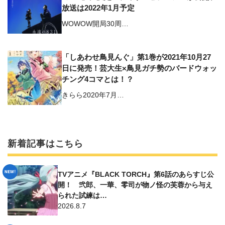
放送は2022年1月予定
WOWOW開局30周…
「しあわせ鳥見んぐ」第1巻が2021年10月27
日に発売！芸大生×鳥見ガチ勢のバードウォッ
チング4コマとは！？
きらら2020年7月…
新着記事はこちら
TVアニメ『BLACK TORCH』第6話のあらすじ公
開！ 弐郎、一華、零司が物ノ怪の芙蓉から与え
られた試練は…
2026.8.7