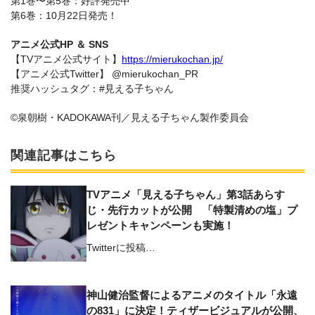
第1巻〜第5巻：好評発売中
第6巻：10月22日発売！
アニメ公式HP ＆ SNS
【TVアニメ公式サイト】
https://mierukochan.jp/
【アニメ公式Twitter】 @mierukochan_PR
推奨ハッシュタグ：#見える子ちゃん
©泉朝樹・KADOKAWA刊／見える子ちゃん製作委員会
関連記事はこちら
TVアニメ「見える子ちゃん」第3話あらす
じ・先行カットが公開 「特製清めの塩」プ
レゼントキャンペーンも実施！
Twitterに投稿…
神山健治監督によるアニメのタイトル「永遠
の831」に決定！ティザービジュアルが公開、