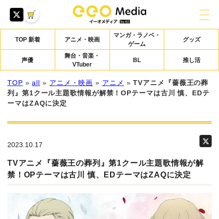
マンガ・ラノベ・
TOP 新着
アニメ・映画
グッズ
ゲーム
舞台・音楽・
声優
BL
推し活
VTuber
TOP
»
all
»
アニメ・映画
»
アニメ
»
TVアニメ『薔薇王の葬
列』第1クール主題歌情報が解禁！OPテーマは古川 慎、EDテ
ーマはZAQに決定
2023.10.17
TVアニメ『薔薇王の葬列』第1クール主題歌情報が解
禁！OPテーマは古川 慎、EDテーマはZAQに決定