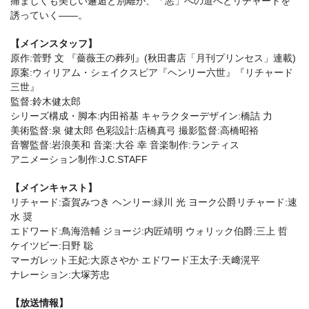
痛ましくも美しい邂逅と別離が、「悪」への道へとリチャードを
誘っていく――。
【メインスタッフ】
原作:菅野 文 『薔薇王の葬列』(秋田書店「月刊プリンセス」連載)
原案:ウィリアム・シェイクスピア『ヘンリー六世』『リチャード
三世』
監督:鈴木健太郎
シリーズ構成・脚本:内田裕基 キャラクターデザイン:橋詰 力
美術監督:泉 健太郎 色彩設計:店橋真弓 撮影監督:高橋昭裕
音響監督:岩浪美和 音楽:大谷 幸 音楽制作:ランティス
アニメーション制作:J.C.STAFF
【メインキャスト】
リチャード:斎賀みつき ヘンリー:緑川 光 ヨーク公爵リチャード:速
水 奨
エドワード:鳥海浩輔 ジョージ:内匠靖明 ウォリック伯爵:三上 哲
ケイツビー:日野 聡
マーガレット王妃:大原さやか エドワード王太子:天﨑滉平
ナレーション:大塚芳忠
【放送情報】