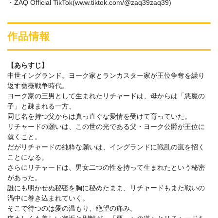
・ZAQ Official TikTok(www.tiktok.com/@zaq39zaq39)
作品情報
【あらすじ】
中世イングランド。ヨーク家とランカスター家が王位争奪を繰り
返す薔薇戦争時代。
ヨーク家の三男として生まれたリチャードは、母からは「悪魔の
子」と疎まれる一方、
同じ名を持つ父からは真っ直ぐな愛情を受けて育っていた。
リチャードの願いは、この世の光である父・ヨーク公爵が王位に
就くこと。
だがリチャードの純粋な願いは、イングランドに戦乱の嵐を招く
ことになる。
さらにリチャードは、男女二つの性を持って生まれたという秘密
があった。
誰にも明かせぬ秘密を胸に秘めたまま、リチャードもまた戦いの
渦中に巻き込まれていく。
そこで待つのは愛の温もり、絶望の痛み。