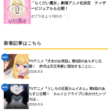
「らくだい魔女」劇場アニメ化決定 ティザ
ービジュアルも公開！
ポプラ社より刊行の「…
新着記事はこちら
TVアニメ『才女のお世話』第6話のあらすじ公
開！ 伊月は天王寺家に宿泊することに…
2026.8.6
TVアニメ『うしろの正面カムイさん』第6話のあ
らすじ公開！ カムイとドライブに出かけたシヅ
カは…
2026.8.6