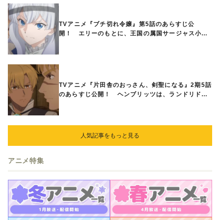
TVアニメ『ブチ切れ令嬢』第5話のあらすじ公
開！ エリーのもとに、王国の属国サージャス小王
国が帝国に宣戦布告したと急報が入る
TVアニメ『片田舎のおっさん、剣聖になる』2期5話
のあらすじ公開！ ヘンブリッツは、ランドリドに
立ち合いを申し入れ…
人気記事をもっと見る
アニメ特集