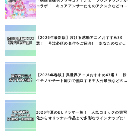
『映画名探偵プリキュア！』と「ラウンドワン」が
コラボ！ キュアアンサーたちのアクスタなどコラ
ボグッズが8月1日から登場
【2026年最新版】泣ける感動アニメおすすめ30
選！ 号泣必須の名作をご紹介!! あなたのなかの
ランキングは？
【2026年春版】異世界アニメおすすめ43選！ 転
生モノやチート能力で無双する主人公最強などの人
気作品、異世界ファンタジーや隠れた名作までご紹
介!!
2026年夏のBLドラマ一覧！ 人気コミックの実写
化からオリジナル作品まで多彩なラインナップに!!
【7月放送・配信開始】