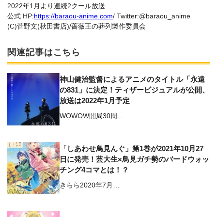
2022年1月より連続2クール放送
公式 HP:
https://baraou-anime.com
/ Twitter:@baraou_anime
(C)菅野文(秋田書店)/薔薇王の葬列製作委員会
関連記事はこちら
神山健治監督によるアニメのタイトル「永遠
の831」に決定！ティザービジュアルが公開、
放送は2022年1月予定
WOWOW開局30周…
「しあわせ鳥見んぐ」第1巻が2021年10月27
日に発売！芸大生×鳥見ガチ勢のバードウォッ
チング4コマとは！？
きらら2020年7月…