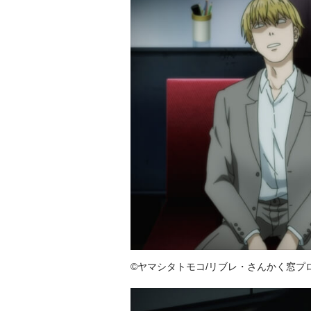
©ヤマシタトモコ/リブレ・さんかく窓プ