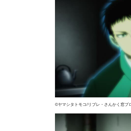
©ヤマシタトモコ/リブレ・さんかく窓プ