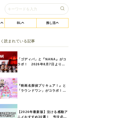
BL
推し活
よく読まれている記事
「ゴディバ」と『NANA』がコ
ラボ！ 2026年8月7日よりシ
ョコリキサー2種類、タンブラー
セットなど第1弾商品が発売へ
『映画名探偵プリキュア！』と
「ラウンドワン」がコラボ！
キュアアンサーたちのアクスタ
などコラボグッズが8月1日から
登場
【2026年最新版】泣ける感動ア
ニメおすすめ30選！ 号泣必須