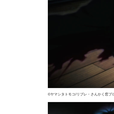
©ヤマシタトモコ/リブレ・さんかく窓プ