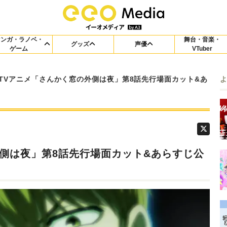
マンガ・ラノベ・
舞台・音楽・
グッズ
声優
ゲーム
VTuber
TVアニメ「さんかく窓の外側は夜」第8話先行場面カット&あ
外側は夜」第8話先行場面カット&あらすじ公