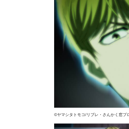
©ヤマシタトモコ/リブレ・さんかく窓プ