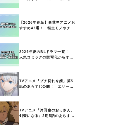
の名作をご紹介!! あなたのな
かのランキングは？
【2026年春版】異世界アニメお
すすめ43選！ 転生モノやチー
ト能力で無双する主人公最強な
どの人気作品、異世界ファンタ
ジーや隠れた名作までご紹介!!
2026年夏のBLドラマ一覧！
人気コミックの実写化からオリ
ジナル作品まで多彩なラインナ
ップに!!【7月放送・配信開始】
TVアニメ『ブチ切れ令嬢』第5
話のあらすじ公開！ エリーの
もとに、王国の属国サージャス
小王国が帝国に宣戦布告したと
急報が入る
TVアニメ『片田舎のおっさん、
剣聖になる』2期5話のあらすじ
公開！ ヘンブリッツは、ラン
ドリドに立ち合いを申し入れ…