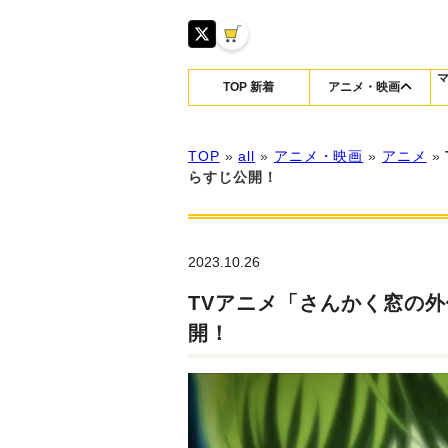
TOP 新着
アニメ・映画
TOP
»
all
»
アニメ・映画
»
アニメ
»
らすじ公開！
2023.10.26
TVアニメ「さんかく窓の
開！