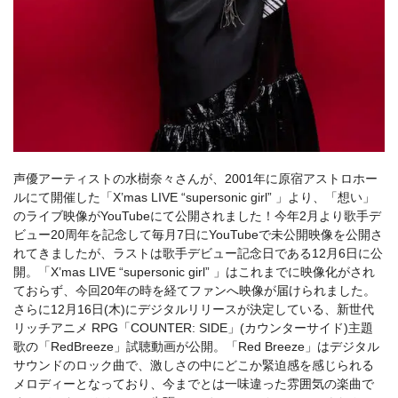
声優アーティストの水樹奈々さんが、2001年に原宿アストロホー
ルにて開催した「X’mas LIVE “supersonic girl” 」より、「想い」
のライブ映像がYouTubeにて公開されました！今年2月より歌手デ
ビュー20周年を記念して毎月7日にYouTubeで未公開映像を公開さ
れてきましたが、ラストは歌手デビュー記念日である12月6日に公
開。「X’mas LIVE “supersonic girl” 」はこれまでに映像化がされ
ておらず、今回20年の時を経てファンへ映像が届けられました。
さらに12月16日(木)にデジタルリリースが決定している、新世代
リッチアニメ RPG「COUNTER: SIDE」(カウンターサイド)主題
歌の「RedBreeze」試聴動画が公開。「Red Breeze」はデジタル
サウンドのロック曲で、激しさの中にどこか緊迫感を感じられる
メロディーとなっており、今までとは一味違った雰囲気の楽曲で