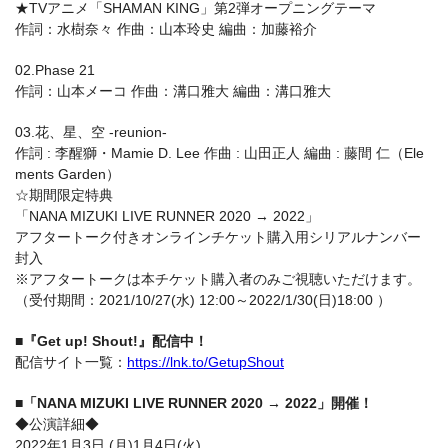
★TVアニメ「SHAMAN KING」第2弾オープニングテーマ
作詞：水樹奈々 作曲：山本玲史 編曲：加藤裕介
02.Phase 21
作詞：山本メーコ 作曲：溝口雅大 編曲：溝口雅大
03.花、星、空 -reunion-
作詞 : 李醒獅・Mamie D. Lee 作曲 : 山田正人 編曲 : 藤間 仁（Ele
ments Garden）
☆期間限定特典
「NANA MIZUKI LIVE RUNNER 2020 → 2022」
アフタートーク付きオンラインチケット購入用シリアルナンバー
封入
※アフタートークは本チケット購入者のみご視聴いただけます。
（受付期間：2021/10/27(水) 12:00～2022/1/30(日)18:00 ）
■『Get up! Shout!』配信中！
配信サイト一覧：
https://lnk.to/GetupShout
■「NANA MIZUKI LIVE RUNNER 2020 → 2022」開催！
◆公演詳細◆
2022年1月3日 (月)1月4日(火)