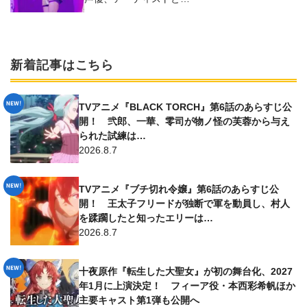
新着記事はこちら
TVアニメ『BLACK TORCH』第6話のあらすじ公
開！ 弐郎、一華、零司が物ノ怪の芙蓉から与え
られた試練は…
2026.8.7
TVアニメ『ブチ切れ令嬢』第6話のあらすじ公
開！ 王太子フリードが独断で軍を動員し、村人
を蹂躙したと知ったエリーは…
2026.8.7
十夜原作『転生した大聖女』が初の舞台化、2027
年1月に上演決定！ フィーア役・本西彩希帆ほか
主要キャスト第1弾も公開へ