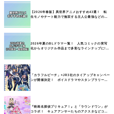
【2026年春版】異世界アニメおすすめ43選！ 転
生モノやチート能力で無双する主人公最強などの人
気作品、異世界ファンタジーや隠れた名作までご紹
介!!
2026年夏のBLドラマ一覧！ 人気コミックの実写
化からオリジナル作品まで多彩なラインナップに!!
【7月放送・配信開始】
「カラフルピーチ」×JR3社のタイアップキャンペー
ンが開催決定！ ボイスドラマやスタンプラリー、
オリジナルグッズの販売も
『映画名探偵プリキュア！』と「ラウンドワン」が
コラボ！ キュアアンサーたちのアクスタなどコラ