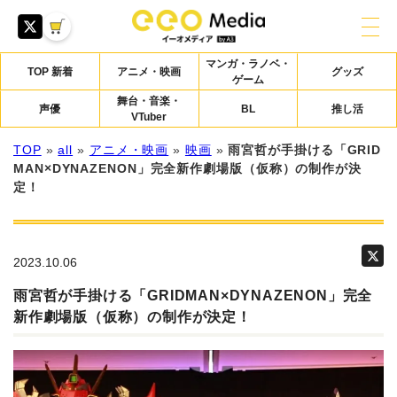
マンガ・ラノベ・
TOP 新着
アニメ・映画
グッズ
ゲーム
舞台・音楽・
声優
BL
推し活
VTuber
TOP
»
all
»
アニメ・映画
»
映画
»
雨宮哲が手掛ける「GRID
MAN×DYNAZENON」完全新作劇場版（仮称）の制作が決
定！
2023.10.06
雨宮哲が手掛ける「GRIDMAN×DYNAZENON」完全
新作劇場版（仮称）の制作が決定！