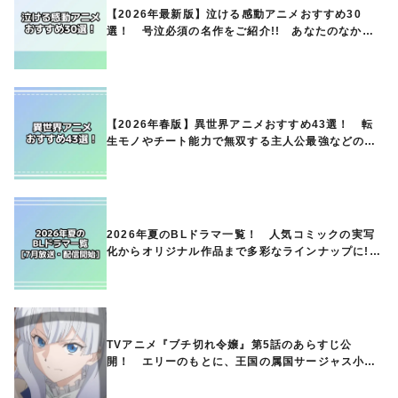
【2026年最新版】泣ける感動アニメおすすめ30
選！ 号泣必須の名作をご紹介!! あなたのなかの
ランキングは？
【2026年春版】異世界アニメおすすめ43選！ 転
生モノやチート能力で無双する主人公最強などの人
気作品、異世界ファンタジーや隠れた名作までご紹
介!!
2026年夏のBLドラマ一覧！ 人気コミックの実写
化からオリジナル作品まで多彩なラインナップに!!
【7月放送・配信開始】
TVアニメ『ブチ切れ令嬢』第5話のあらすじ公
開！ エリーのもとに、王国の属国サージャス小王
国が帝国に宣戦布告したと急報が入る