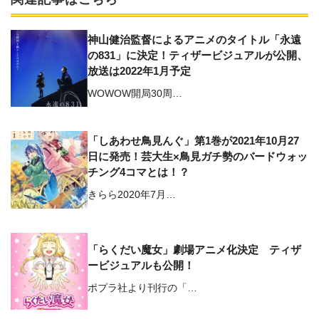
神山健治監督によるアニメのタイトル「永遠
の831」に決定！ティザービジュアルが公開、
放送は2022年1月予定
WOWOW開局30周…
「しあわせ鳥見んぐ」第1巻が2021年10月27
日に発売！芸大生×鳥見ガチ勢のバードウォッ
チング4コマとは！？
きらら2020年7月…
「らくだい魔女」劇場アニメ化決定 ティザ
ービジュアルも公開！
ポプラ社より刊行の「…