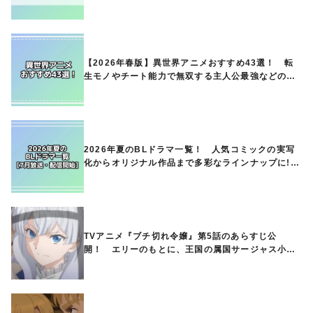
ランキングは？
【2026年春版】異世界アニメおすすめ43選！ 転
生モノやチート能力で無双する主人公最強などの人
気作品、異世界ファンタジーや隠れた名作までご紹
介!!
2026年夏のBLドラマ一覧！ 人気コミックの実写
化からオリジナル作品まで多彩なラインナップに!!
【7月放送・配信開始】
TVアニメ『ブチ切れ令嬢』第5話のあらすじ公
開！ エリーのもとに、王国の属国サージャス小王
国が帝国に宣戦布告したと急報が入る