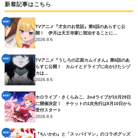
新着記事はこちら
TVアニメ『才女のお世話』第6話のあらすじ公
開！ 伊月は天王寺家に宿泊することに…
2026.8.6
TVアニメ『うしろの正面カムイさん』第6話のあ
らすじ公開！ カムイとドライブに出かけたシヅ
カは…
2026.8.6
ホロライブ・さくらみこ、2ndライブが10月29日
に開催決定！ チケットの1次先行は8月10日から
受付スタート
2026.8.6
『ちいかわ』と「スッパイマン」のコラボグッズ