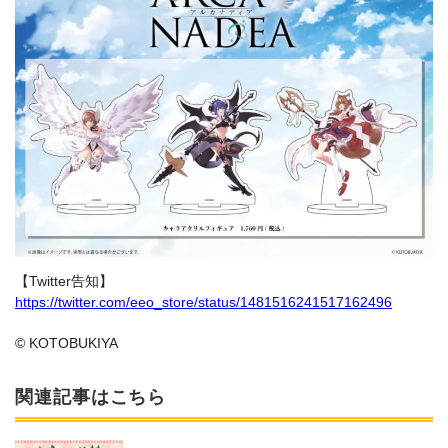
【Twitter告知】
https://twitter.com/eeo_store/status/1481516241517162496
© KOTOBUKIYA
関連記事はこちら