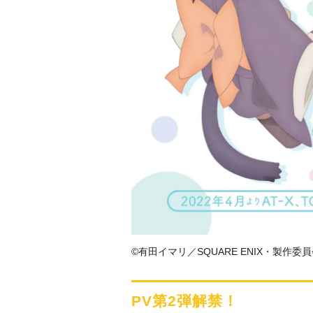
©有田イマリ／SQUARE ENIX・製作
PV第2弾解禁！