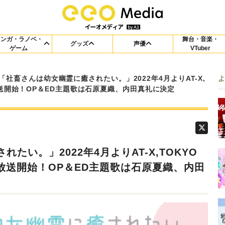
マンガ・ラノベ・
舞台・音楽・
グッズ
声優
ゲーム
VTuber
「社畜さんは幼女幽霊に癒されたい。」2022年4月よりAT-X,
て放送開始！OP＆ED主題歌は石原夏織、内田真礼に決定
たい。」2022年4月よりAT-X,TOKYO
て放送開始！OP＆ED主題歌は石原夏織、内田