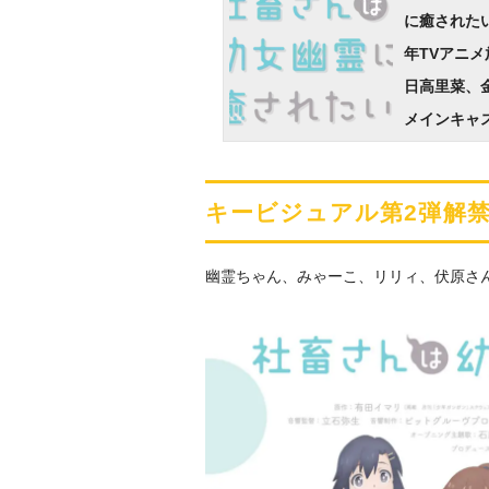
に癒されたい
も決定
年TVアニ
日高里菜、
メインキャ
ビジュアル＆
も解禁
キービジュアル第2弾解
幽霊ちゃん、みゃーこ、リリィ、伏原さ