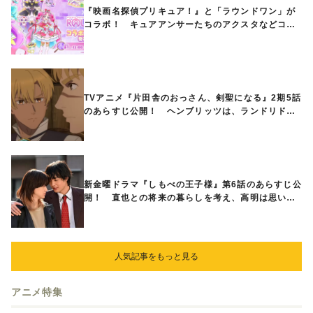
『映画名探偵プリキュア！』と「ラウンドワン」が
コラボ！ キュアアンサーたちのアクスタなどコラ
ボグッズが8月1日から登場
TVアニメ『片田舎のおっさん、剣聖になる』2期5話
のあらすじ公開！ ヘンブリッツは、ランドリドに
立ち合いを申し入れ…
新金曜ドラマ『しもべの王子様』第6話のあらすじ公
開！ 直也との将来の暮らしを考え、高明は思い切
ってある提案をする
人気記事をもっと見る
アニメ特集