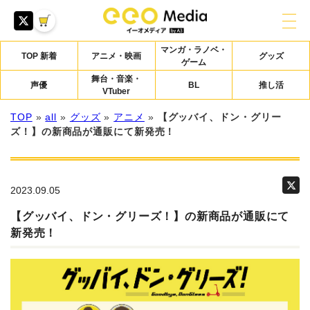
マンガ・ラノベ・
TOP 新着
アニメ・映画
グッズ
ゲーム
舞台・音楽・
声優
BL
推し活
VTuber
TOP
»
all
»
グッズ
»
アニメ
»
【グッバイ、ドン・グリー
ズ！】の新商品が通販にて新発売！
2023.09.05
【グッバイ、ドン・グリーズ！】の新商品が通販にて
新発売！