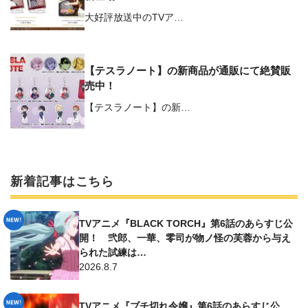
大好評放送中のTVア…
【テスラノート】の新商品が通販にて絶賛販
売中！
【テスラノート】の新…
新着記事はこちら
TVアニメ『BLACK TORCH』第6話のあらすじ公
開！ 弐郎、一華、零司が物ノ怪の芙蓉から与え
られた試練は…
2026.8.7
TVアニメ『ブチ切れ令嬢』第6話のあらすじ公