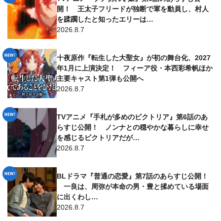
開！ 王太子フリードが独断で軍を動員し、村人
を蹂躙したと知ったエリーは…
2026.8.7
十夜原作『転生した大聖女』が初の舞台化、2027
年1月に上演決定！ フィーア役・本西彩希帆ほか
主要キャスト第1弾も公開へ
2026.8.7
TVアニメ『手札が多めのビクトリア』第6話のあ
らすじ公開！ ノンナとの穏やかな暮らしに幸せ
を感じるビクトリアだが…
2026.8.7
BLドラマ『普通の恋愛』第7話のあらすじ公開！
一良は、周弥が本命の男・豊と揉めている場面
に出くわし…
2026.8.7