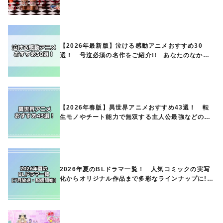
ど第1弾商品が発売へ
【2026年最新版】泣ける感動アニメおすすめ30
選！ 号泣必須の名作をご紹介!! あなたのなかの
ランキングは？
【2026年春版】異世界アニメおすすめ43選！ 転
生モノやチート能力で無双する主人公最強などの人
気作品、異世界ファンタジーや隠れた名作までご紹
介!!
2026年夏のBLドラマ一覧！ 人気コミックの実写
化からオリジナル作品まで多彩なラインナップに!!
【7月放送・配信開始】