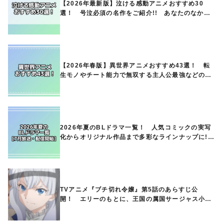
【2026年最新版】泣ける感動アニメおすすめ30
選！ 号泣必須の名作をご紹介!! あなたのなかの
ランキングは？
【2026年春版】異世界アニメおすすめ43選！ 転
生モノやチート能力で無双する主人公最強などの人
気作品、異世界ファンタジーや隠れた名作までご紹
介!!
2026年夏のBLドラマ一覧！ 人気コミックの実写
化からオリジナル作品まで多彩なラインナップに!!
【7月放送・配信開始】
TVアニメ『ブチ切れ令嬢』第5話のあらすじ公
開！ エリーのもとに、王国の属国サージャス小王
国が帝国に宣戦布告したと急報が入る