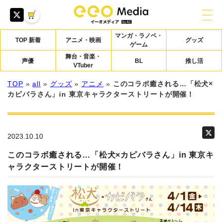
マンガ・ラノベ・
TOP 新着
アニメ・映画
グッズ
ゲーム
舞台・音楽・
声優
BL
推し活
VTuber
TOP
»
all
»
グッズ
»
アニメ
»
このコラボ癒される…「松犬×
カピバラさん」in 東京キャラクターストリートが開催！
2023.10.10
このコラボ癒される…「松犬×カピバラさん」in 東京キ
ャラクターストリートが開催！