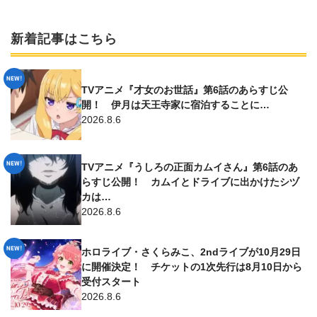
新着記事はこちら
TVアニメ『才女のお世話』第6話のあらすじ公
開！ 伊月は天王寺家に宿泊することに…
2026.8.6
TVアニメ『うしろの正面カムイさん』第6話のあ
らすじ公開！ カムイとドライブに出かけたシヅ
カは…
2026.8.6
ホロライブ・さくらみこ、2ndライブが10月29日
に開催決定！ チケットの1次先行は8月10日から
受付スタート
2026.8.6