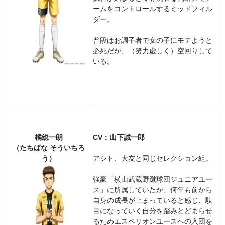
ームをコントロールするミッドフィル
ダー。
普段はお調子者で女の子にモテようと
必死だが、（努力虚しく）空回りして
いる。
橘総一朗
CV：山下誠一郎
（たちばな そういちろ
う）
アシト、大友と同じセレクション組。
強豪「横山武蔵野蹴球団ジュニアユー
ス」に所属していたが、何年も前から
自身の成長が止まっていると感じ、駄
目になっていく自分を踏みとどまらせ
るためエスペリオンユースへの入団を