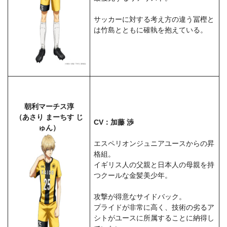
サッカーに対する考え方の違う冨樫と
は竹島とともに確執を抱えている。
朝利マーチス淳
（あさり まーちす じ
CV：加藤 渉
ゅん）
エスペリオンジュニアユースからの昇
格組。
イギリス人の父親と日本人の母親を持
つクールな金髪美少年。
攻撃が得意なサイドバック。
プライドが非常に高く、技術の劣るア
シトがユースに所属することに納得し