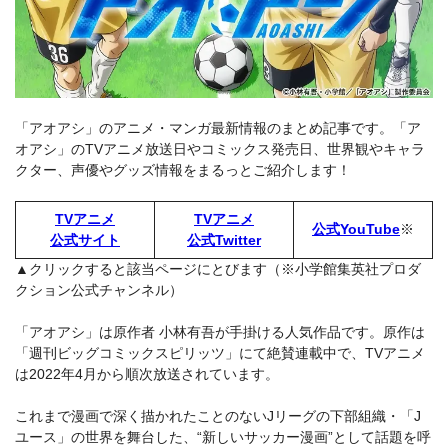
「アオアシ」のアニメ・マンガ最新情報のまとめ記事です。「ア
オアシ」のTVアニメ放送日やコミックス発売日、世界観やキャラ
クター、声優やグッズ情報をまるっとご紹介します！
TVアニメ
TVアニメ
公式YouTube
※
公式サイト
公式Twitter
▲クリックすると該当ページにとびます（※小学館集英社プロダ
クション公式チャンネル）
「アオアシ」は原作者 小林有吾が手掛ける人気作品です。原作は
「週刊ビッグコミックスピリッツ」にて絶賛連載中で、TVアニメ
は2022年4月から順次放送されています。
これまで漫画で深く描かれたことのないJリーグの下部組織・「J
ユース」の世界を舞台した、“新しいサッカー漫画”として話題を呼