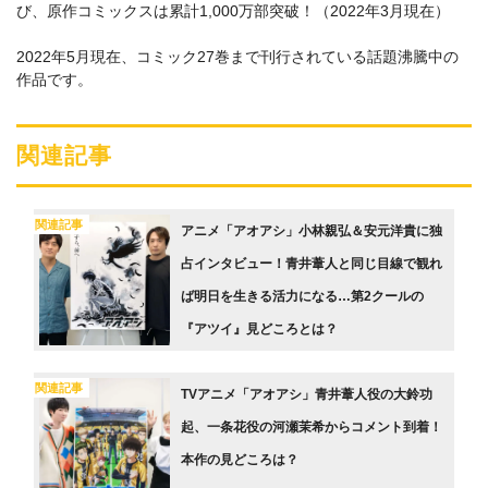
び、原作コミックスは累計1,000万部突破！（2022年3月現在）
2022年5月現在、コミック27巻まで刊行されている話題沸騰中の
作品です。
関連記事
関連記事
アニメ「アオアシ」小林親弘＆安元洋貴に独
占インタビュー！青井葦人と同じ目線で観れ
ば明日を生きる活力になる…第2クールの
『アツイ』見どころとは？
関連記事
TVアニメ「アオアシ」青井葦人役の大鈴功
起、一条花役の河瀬茉希からコメント到着！
本作の見どころは？