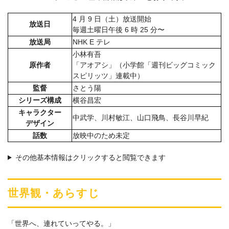
4 月 9 日（土）放送開始
放送日
毎週土曜日午後 6 時 25 分〜
放送局
NHK E テレ
小林有吾
原作者
「アオアシ」（小学館「週刊ビッグコミック
スピリッツ」連載中）
監督
さとう陽
シリーズ構成
横谷昌宏
キャラクター
中武学、川村敏江、山口飛鳥、長谷川早紀
デザイン
話数
放映中のため未定
その他基本情報はクリックすると閲覧できます
世界観・あらすじ
「世界へ、連れていってやる。」