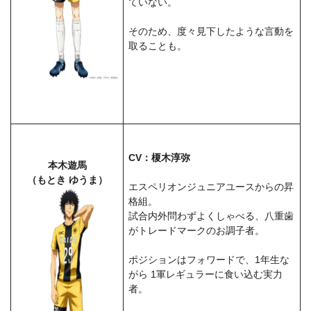
ていない。
そのため、度々見下したような言動を
取ることも。
CV：榎木淳弥
本木遊馬
（もとき ゆうま）
エスペリオンジュニアユースからの昇
格組。
試合内外問わずよくしゃべる、八重歯
がトレードマークのお調子者。
ポジションはフォワードで、1年生な
がら 1軍レギュラーに食い込む実力
者。