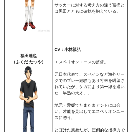
サッカーに対する考え方の違う冨樫と
は黒田とともに確執を抱えている。
CV：小林親弘
福田達也
（ふくだ たつや）
エスペリオンユースの監督。
元日本代表で、スペインなど海外リー
グでのプレー経験もあり将来を嘱望さ
れていたが、ケガにより第一線を退い
た「早熟の天才」。
地元・愛媛でたまたまアシトに出会
い、才能を見出してエスペリオンユー
スに誘う。
とぼけた風貌だが、圧倒的な指導力で