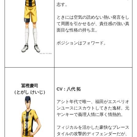
志す。
ときには空気の読めない熱い発言をし
て周囲を引かせるが、責任感の強い真
面目な性格の持ち主。
ポジションはフォワード。
冨樫慶司
CV：八代 拓
（とがし けいじ）
アシト年代で唯一、福田がエスペリオ
ンユースにスカウトしてきた逸材。元
ヤンキーで義理人情に厚く情熱的。
フィジカルを活かした豪快なプレース
タイルの攻撃的ディフェンダーだが、