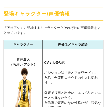
登場キャラクター/声優情報
「アオアシ」に登場するキャラクターとそれぞれの声優情報をま
とめています。
キャラクター
声優名／キャラ紹介
青井葦人
CV：大鈴功起
（あおい アシト）
ポジションは「天才フォワード」。
自称「全盛期ロナウドの生まれ変わ
り」。
愛媛で福田と出会い、エスペリオンユ
ースの扉をたたく。
自信家で裏表のない性格だが、短気な