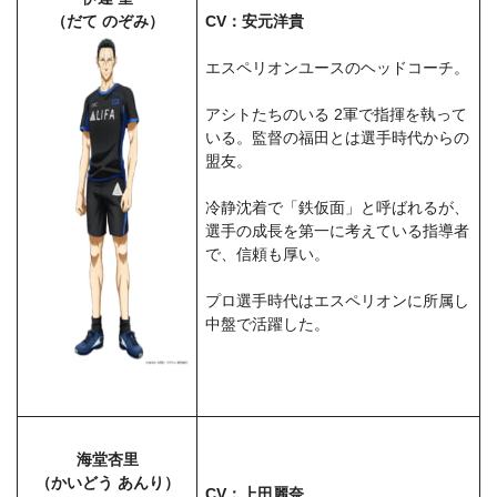
（だて のぞみ）
CV：安元洋貴
エスペリオンユースのヘッドコーチ。
アシトたちのいる 2軍で指揮を執って
いる。監督の福田とは選手時代からの
盟友。
冷静沈着で「鉄仮面」と呼ばれるが、
選手の成長を第一に考えている指導者
で、信頼も厚い。
プロ選手時代はエスペリオンに所属し
中盤で活躍した。
海堂杏里
（かいどう あんり）
CV：上田麗奈