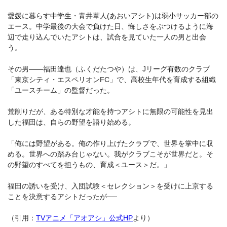
愛媛に暮らす中学生・青井葦人(あおいアシト)は弱小サッカー部の
エース。中学最後の大会で負けた日、悔しさをぶつけるように海
辺で走り込んでいたアシトは、試合を見ていた一人の男と出会
う。
その男――福田達也（ふくだたつや）は、Jリーグ有数のクラブ
「東京シティ・エスペリオンFC」で、高校生年代を育成する組織
「ユースチーム」の監督だった。
荒削りだが、ある特別な才能を持つアシトに無限の可能性を見出
した福田は、自らの野望を語り始める。
「俺には野望がある。俺の作り上げたクラブで、世界を掌中に収
める。世界への踏み台じゃない。我がクラブこそが世界だと。そ
の野望のすべてを担うもの、育成＜ユース＞だ。」
福田の誘いを受け、入団試験＜セレクション＞を受けに上京する
ことを決意するアシトだったが──
（引用：
TVアニメ「アオアシ」公式HP
より）