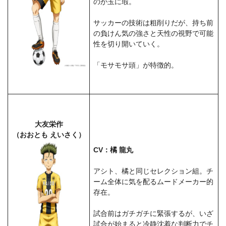
のが玉に瑕。
サッカーの技術は粗削りだが、持ち前
の負けん気の強さと天性の視野で可能
性を切り開いていく。
「モサモサ頭」が特徴的。
大友栄作
（おおとも えいさく）
CV：橘 龍丸
アシト、橘と同じセレクション組。チ
ーム全体に気を配るムードメーカー的
存在。
試合前はガチガチに緊張するが、いざ
試合が始まると冷静沈着な判断力でチ