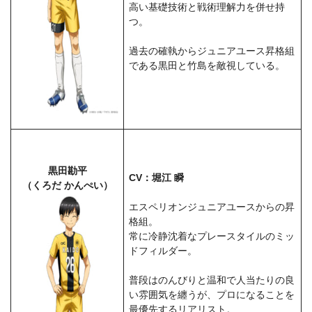
高い基礎技術と戦術理解力を併せ持
つ。
過去の確執からジュニアユース昇格組
である黒田と竹島を敵視している。
黒田勘平
CV：堀江 瞬
（くろだ かんぺい）
エスペリオンジュニアユースからの昇
格組。
常に冷静沈着なプレースタイルのミッ
ドフィルダー。
普段はのんびりと温和で人当たりの良
い雰囲気を纏うが、プロになることを
最優先するリアリスト。