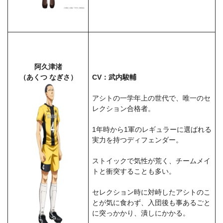
阿久津渚
（あくつ なぎさ）
CV：武内駿輔
アシトの一学年上の世代で、唯一のセ
レクション合格者。
1年時から1軍のレギュラーに選ばれる
実力を持つディフェンダー。
ストイックで気性が荒く、チームメイ
トと衝突することも多い。
セレクション時に対峙したアシトのこ
とが気に食わず、入団後も事あるごと
に突っかかり、潰しにかかる。