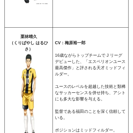
栗林晴久
（くりばやし はるひ
CV：梅原裕一郎
さ）
16歳ながらトップチームで J リーグ
デビューした、「エスペリオンユース
最高傑作」と評される天才ミッドフィ
ルダー。
ユースのレベルを超越した技術と類稀
なサッカーセンスを併せ持ち、アシト
にも多大な影響を与える。
監督である福田のことを深く信頼して
いる。
ポジションはミッドフィルダー。