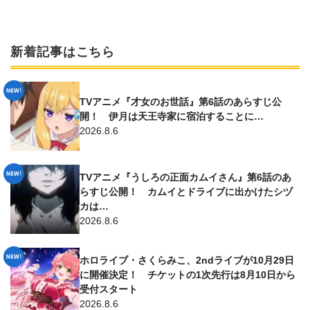
新着記事はこちら
TVアニメ『才女のお世話』第6話のあらすじ公
開！ 伊月は天王寺家に宿泊することに…
2026.8.6
TVアニメ『うしろの正面カムイさん』第6話のあ
らすじ公開！ カムイとドライブに出かけたシヅ
カは…
2026.8.6
ホロライブ・さくらみこ、2ndライブが10月29日
に開催決定！ チケットの1次先行は8月10日から
受付スタート
2026.8.6