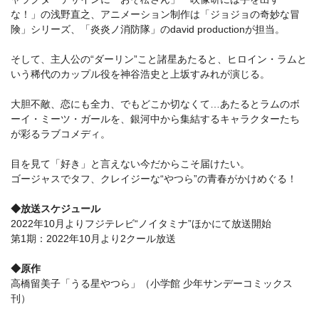
な！」の浅野直之、アニメーション制作は「ジョジョの奇妙な冒
険」シリーズ、「炎炎ノ消防隊」のdavid productionが担当。
そして、主人公の“ダーリン”こと諸星あたると、ヒロイン・ラムと
いう稀代のカップル役を神谷浩史と上坂すみれが演じる。
大胆不敵、恋にも全力、でもどこか切なくて…あたるとラムのボ
ーイ・ミーツ・ガールを、銀河中から集結するキャラクターたち
が彩るラブコメディ。
目を見て「好き」と言えない今だからこそ届けたい。
ゴージャスでタフ、クレイジーな“やつら”の青春がかけめぐる！
◆放送スケジュール
2022年10月よりフジテレビ“ノイタミナ”ほかにて放送開始
第1期：2022年10月より2クール放送
◆原作
高橋留美子「うる星やつら」（小学館 少年サンデーコミックス
刊）