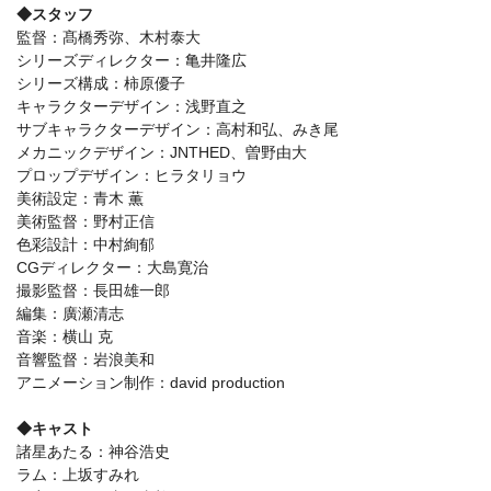
◆スタッフ
監督：髙橋秀弥、木村泰大
シリーズディレクター：亀井隆広
シリーズ構成：柿原優子
キャラクターデザイン：浅野直之
サブキャラクターデザイン：高村和弘、みき尾
メカニックデザイン：JNTHED、曽野由大
プロップデザイン：ヒラタリョウ
美術設定：青木 薫
美術監督：野村正信
色彩設計：中村絢郁
CGディレクター：大島寛治
撮影監督：長田雄一郎
編集：廣瀬清志
音楽：横山 克
音響監督：岩浪美和
アニメーション制作：david production
◆キャスト
諸星あたる：神谷浩史
ラム：上坂すみれ