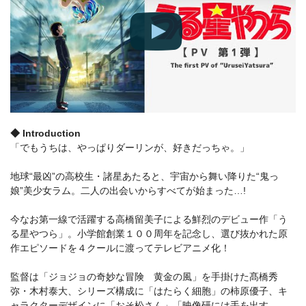
◆ Introduction
「でもうちは、やっぱりダーリンが、好きだっちゃ。」
地球“最凶”の高校生・諸星あたると、宇宙から舞い降りた“鬼っ
娘”美少女ラム。二人の出会いからすべてが始まった…!
今なお第一線で活躍する高橋留美子による鮮烈のデビュー作「う
る星やつら」。小学館創業１００周年を記念し、選び抜かれた原
作エピソードを４クールに渡ってテレビアニメ化！
監督は「ジョジョの奇妙な冒険 黄金の風」を手掛けた髙橋秀
弥・木村泰大、シリーズ構成に「はたらく細胞」の柿原優子、キ
ャラクターデザインに「おそ松さん」「映像研には手を出す