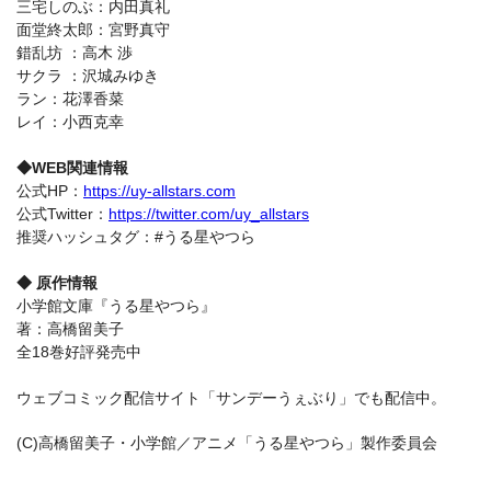
三宅しのぶ：内田真礼
面堂終太郎：宮野真守
錯乱坊 ：高木 渉
サクラ ：沢城みゆき
ラン：花澤香菜
レイ：小西克幸
◆WEB関連情報
公式HP：
https://uy-allstars.com
公式Twitter：
https://twitter.com/uy_allstars
推奨ハッシュタグ：#うる星やつら
◆ 原作情報
小学館文庫『うる星やつら』
著：高橋留美子
全18巻好評発売中
ウェブコミック配信サイト「サンデーうぇぶり」でも配信中。
(C)高橋留美子・小学館／アニメ「うる星やつら」製作委員会