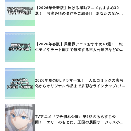
【2026年最新版】泣ける感動アニメおすすめ30
選！ 号泣必須の名作をご紹介!! あなたのなかの
ランキングは？
【2026年春版】異世界アニメおすすめ43選！ 転
生モノやチート能力で無双する主人公最強などの人
気作品、異世界ファンタジーや隠れた名作までご紹
介!!
2026年夏のBLドラマ一覧！ 人気コミックの実写
化からオリジナル作品まで多彩なラインナップに!!
【7月放送・配信開始】
TVアニメ『ブチ切れ令嬢』第5話のあらすじ公
開！ エリーのもとに、王国の属国サージャス小王
国が帝国に宣戦布告したと急報が入る