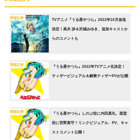
関連記事
TVアニメ『うる星やつら』2022年10月放送
決定！高木 渉＆沢城みゆき、追加キャストか
らのコメントも
関連記事
『うる星やつら』2022年TVアニメ化決定！
ティザービジュアル＆解禁ティザーPVが公開
関連記事
『うる星やつら』しのぶ役に内田真礼、面堂
役に宮野真守！リンクビジュアル、PV、キャ
ストコメント公開！