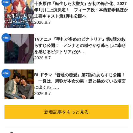
十夜原作『転生した大聖女』が初の舞台化、2027
年1月に上演決定！ フィーア役・本西彩希帆ほか
主要キャスト第1弾も公開へ
2026.8.7
TVアニメ『手札が多めのビクトリア』第6話のあ
らすじ公開！ ノンナとの穏やかな暮らしに幸せ
を感じるビクトリアだが…
2026.8.7
BLドラマ『普通の恋愛』第7話のあらすじ公開！
一良は、周弥が本命の男・豊と揉めている場面
に出くわし…
2026.8.7
新着記事をもっと見る