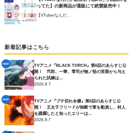
ってた】の新商品が通販にて絶賛販売中！
【VTuberなんだ…
新着記事はこちら
TVアニメ『BLACK TORCH』第6話のあらすじ公
開！ 弐郎、一華、零司が物ノ怪の芙蓉から与え
られた試練は…
2026.8.7
TVアニメ『ブチ切れ令嬢』第6話のあらすじ公
開！ 王太子フリードが独断で軍を動員し、村人
を蹂躙したと知ったエリーは…
2026.8.7