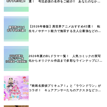
選！ 号泣必須の名作をご紹介!! あなたのなかの
ランキングは？
【2026年春版】異世界アニメおすすめ43選！ 転
生モノやチート能力で無双する主人公最強などの人
気作品、異世界ファンタジーや隠れた名作までご紹
介!!
2026年夏のBLドラマ一覧！ 人気コミックの実写
化からオリジナル作品まで多彩なラインナップに!!
【7月放送・配信開始】
『映画名探偵プリキュア！』と「ラウンドワン」が
コラボ！ キュアアンサーたちのアクスタなどコラ
ボグッズが8月1日から登場