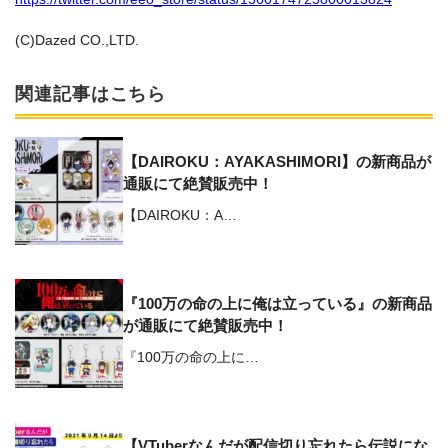
(C)Dazed CO.,LTD.
関連記事はこちら
【DAIROKU：AYAKASHIMORI】の新商品が
通販にて絶賛販売中！
【DAIROKU：A…
『100万の命の上に俺は立っている』の新商品
が通販にて絶賛販売中！
『100万の命の上に…
【VTuberなんだが配信切り忘れたら伝説にな