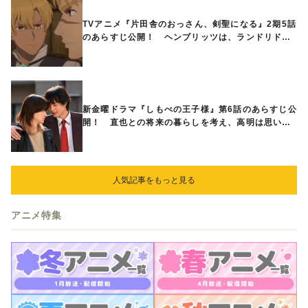
TVアニメ『片田舎のおっさん、剣聖になる』2期5話
のあらすじ公開！ ヘンブリッツは、ランドリドに
立ち合いを申し入れ…
新金曜ドラマ『しもべの王子様』第6話のあらすじ公
開！ 直也との将来の暮らしを考え、高明は思い切
ってある提案をする
人気記事をもっと見る
アニメ特集