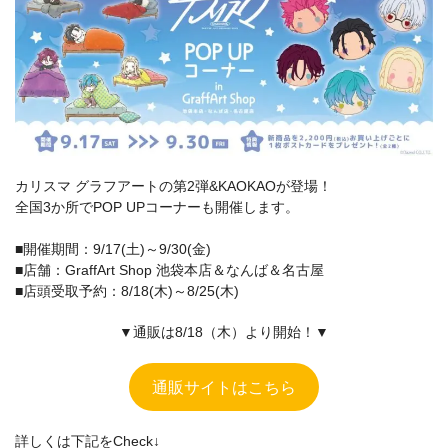
カリスマ グラフアートの第2弾&KAOKAOが登場！
全国3か所でPOP UPコーナーも開催します。
■開催期間：9/17(土)～9/30(金)
■店舗：GraffArt Shop 池袋本店＆なんば＆名古屋
■店頭受取予約：8/18(木)～8/25(木)
▼通販は8/18（木）より開始！▼
通販サイトはこちら
詳しくは下記をCheck↓