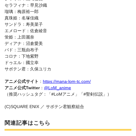
セラフィナ：早見沙織
瑠璃：梅原裕一郎
真珠姫：名塚佳織
サンドラ：寿美菜子
エメロード：佐倉綾音
蛍姫：上田麗奈
ディアナ：沼倉愛美
バド：三瓶由布子
コロナ：下地紫野
ドゥエル：國立幸
サボテン君：久保ユリカ
アニメ公式サイト
：
https://mana-lom-tc.com/
アニメ公式Twitter
：
@LoM_anime
（推奨ハッシュタグ：「#LoMアニメ」「#聖剣伝説」）
(C)SQUARE ENIX ／ サボテン君観察組合
関連記事はこちら