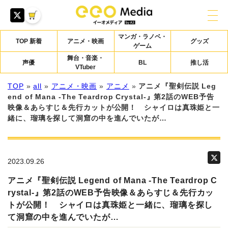
マンガ・ラノベ・
TOP 新着
アニメ・映画
グッズ
ゲーム
舞台・音楽・
声優
BL
推し活
VTuber
TOP
»
all
»
アニメ・映画
»
アニメ
»
アニメ『聖剣伝説 Leg
end of Mana -The Teardrop Crystal-』第2話のWEB予告
映像＆あらすじ＆先行カットが公開！ シャイロは真珠姫と一
緒に、瑠璃を探して洞窟の中を進んでいたが…
2023.09.26
アニメ『聖剣伝説 Legend of Mana -The Teardrop C
rystal-』第2話のWEB予告映像＆あらすじ＆先行カッ
トが公開！ シャイロは真珠姫と一緒に、瑠璃を探し
て洞窟の中を進んでいたが…