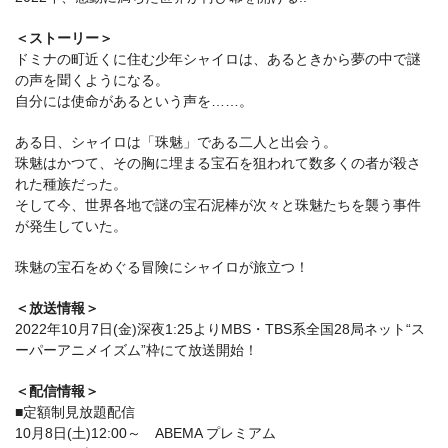
＜ストーリー＞
ドミナの町近くに住む少年シャイロは、あるときから夢の中で謎
の声を聞くようになる。
自分には使命があるという声を……。
ある日、シャイロは「珠魅」である二人と出会う。
珠魅はかつて、その胸に埋まる宝石を狙われて数多くの者が殺さ
れた種族だった。
そして今、世界各地で謎の宝石泥棒が次々と珠魅たちを襲う事件
が発生していた。
珠魅の宝石をめぐる冒険にシャイロが旅立つ！
＜放送情報＞
2022年10月7日(金)深夜1:25よりMBS・TBS系全国28局ネット“ス
ーパーアニメイズム”枠にて放送開始！
＜配信情報＞
■定額制見放題配信
10月8日(土)12:00～ ABEMA プレミアム