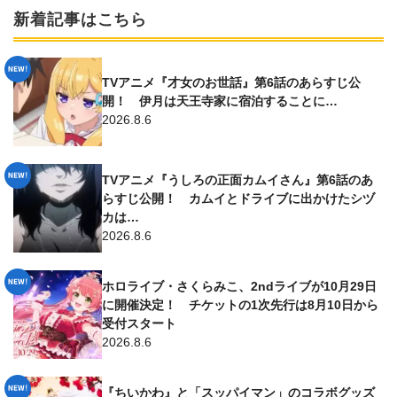
新着記事はこちら
TVアニメ『才女のお世話』第6話のあらすじ公
開！ 伊月は天王寺家に宿泊することに…
2026.8.6
TVアニメ『うしろの正面カムイさん』第6話のあ
らすじ公開！ カムイとドライブに出かけたシヅ
カは…
2026.8.6
ホロライブ・さくらみこ、2ndライブが10月29日
に開催決定！ チケットの1次先行は8月10日から
受付スタート
2026.8.6
『ちいかわ』と「スッパイマン」のコラボグッズ