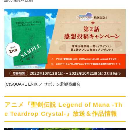
(C)SQUARE ENIX ／ サボテン君観察組合
アニメ『聖剣伝説 Legend of Mana -Th
e Teardrop Crystal-』放送＆作品情報