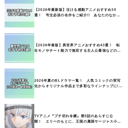
【2026年最新版】泣ける感動アニメおすすめ30
選！ 号泣必須の名作をご紹介!! あなたのなかの
ランキングは？
【2026年春版】異世界アニメおすすめ43選！ 転
生モノやチート能力で無双する主人公最強などの人
気作品、異世界ファンタジーや隠れた名作までご紹
介!!
2026年夏のBLドラマ一覧！ 人気コミックの実写
化からオリジナル作品まで多彩なラインナップに!!
【7月放送・配信開始】
TVアニメ『ブチ切れ令嬢』第5話のあらすじ公
開！ エリーのもとに、王国の属国サージャス小王
国が帝国に宣戦布告したと急報が入る