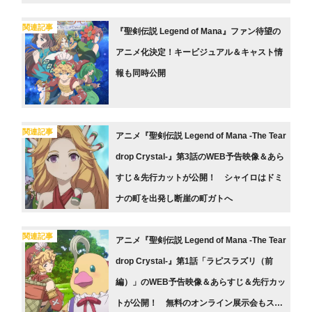
関連記事
『聖剣伝説 Legend of Mana』ファン待望の
アニメ化決定！キービジュアル＆キャスト情
報も同時公開
関連記事
アニメ『聖剣伝説 Legend of Mana -The Tear
drop Crystal-』第3話のWEB予告映像＆あら
すじ＆先行カットが公開！ シャイロはドミ
ナの町を出発し断崖の町ガトへ
関連記事
アニメ『聖剣伝説 Legend of Mana -The Tear
drop Crystal-』第1話「ラピスラズリ（前
編）」のWEB予告映像＆あらすじ＆先行カッ
トが公開！ 無料のオンライン展示会もスタ