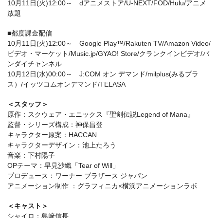
10月11日(火)12:00～ dアニメストア/U-NEXT/FOD/Hulu/アニメ
放題
■都度課金配信
10月11日(火)12:00～ Google Play™/Rakuten TV/Amazon Video/
ビデオ・マーケット/Music.jp/GYAO! Store/クランクインビデオ/バ
ンダイチャンネル
10月12日(水)00:00～ J:COM オン デマンド/milplus(みるプラ
ス）/イッツコムオンデマンド/TELASA
＜スタッフ＞
原作：スクウェア・エニックス『聖剣伝説Legend of Mana』
監督・シリーズ構成：神保昌登
キャラクター原案：HACCAN
キャラクターデザイン：池上たろう
音楽：下村陽子
OPテーマ：早見沙織「Tear of Will」
プロデュース：ワーナー ブラザース ジャパン
アニメーション制作 ：グラフィニカ×横浜アニメーションラボ
＜キャスト＞
シャイロ：島﨑信長