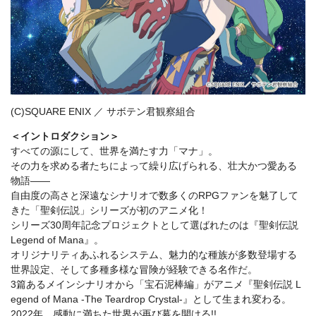
(C)SQUARE ENIX ／ サボテン君観察組合
＜イントロダクション＞
すべての源にして、世界を満たす力「マナ」。
その力を求める者たちによって繰り広げられる、壮大かつ愛ある
物語――
自由度の高さと深遠なシナリオで数多くのRPGファンを魅了して
きた「聖剣伝説」シリーズが初のアニメ化！
シリーズ30周年記念プロジェクトとして選ばれたのは『聖剣伝説
Legend of Mana』。
オリジナリティあふれるシステム、魅力的な種族が多数登場する
世界設定、そして多種多様な冒険が経験できる名作だ。
3篇あるメインシナリオから「宝石泥棒編」がアニメ『聖剣伝説 L
egend of Mana -The Teardrop Crystal-』として生まれ変わる。
2022年、感動に満ちた世界が再び幕を開ける!!