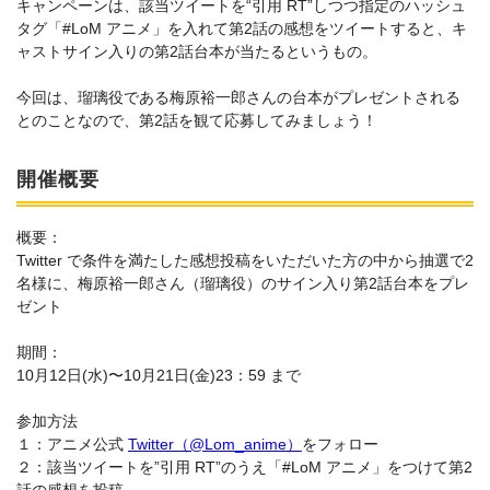
キャンペーンは、該当ツイートを“引用 RT”しつつ指定のハッシュ
タグ「#LoM アニメ」を入れて第2話の感想をツイートすると、キ
ャストサイン入りの第2話台本が当たるというもの。
今回は、瑠璃役である梅原裕一郎さんの台本がプレゼントされる
とのことなので、第2話を観て応募してみましょう！
開催概要
概要：
Twitter で条件を満たした感想投稿をいただいた方の中から抽選で2
名様に、梅原裕一郎さん（瑠璃役）のサイン入り第2話台本をプレ
ゼント
期間：
10月12日(水)〜10月21日(金)23：59 まで
参加方法
１：アニメ公式
Twitter（@Lom_anime）
をフォロー
２：該当ツイートを”引用 RT”のうえ「#LoM アニメ」をつけて第2
話の感想を投稿