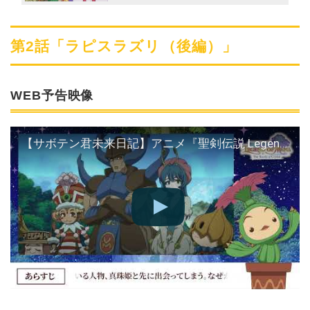
ート!!
第2話「ラピスラズリ（後編）」
WEB予告映像
【サボテン君未来日記】アニメ『聖剣伝説 Legend of Mana -The Teardrop Crystal-』第2話WEB予告