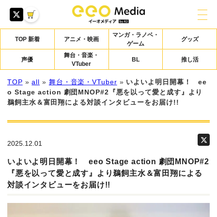
マンガ・ラノベ・
TOP 新着
アニメ・映画
グッズ
ゲーム
舞台・音楽・
声優
BL
推し活
VTuber
TOP
»
all
»
舞台・音楽・VTuber
»
いよいよ明日開幕！ ee
o Stage action 劇団MNOP#2『悪を以って愛と成す』より
鵜飼主水＆富田翔による対談インタビューをお届け!!
2025.12.01
いよいよ明日開幕！ eeo Stage action 劇団MNOP#2
『悪を以って愛と成す』より鵜飼主水＆富田翔による
対談インタビューをお届け!!