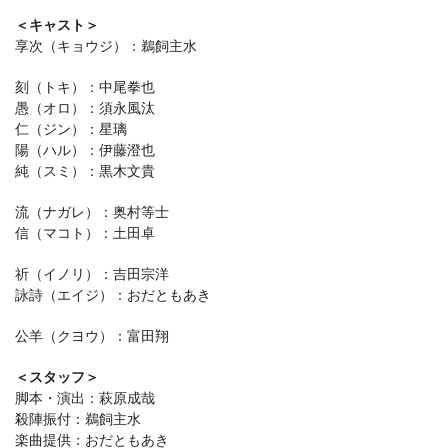
＜キャスト＞
享次（キョウジ）：鵜飼主水
刻（トキ）：中尾拳也
愚（オロ）：須永風汰
仁（ジン）：星璃
陽（ハル）：伊藤澄也
純（スミ）：黒木文貴
流（ナガレ）：奥村等士
信（マコト）：土田卓
祈（イノリ）：吉田宗洋
詠詩（エイジ）：おだともあき
公羊（クヨウ）：富田翔
＜スタッフ＞
脚本・演出：萩原成哉
殺陣振付：鵜飼主水
楽曲提供：おだともあき