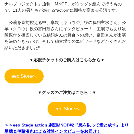
ナルプロジェクト」通称「MNOP」がタッグを組んで行うもの
で、11人の男たちが魅せる“action”に期待が高まる公演です。
公演を直前控える中、享次（キョウジ）役の鵜飼主水さん、公
羊（クヨウ）役の富田翔さんにインタビュー！ 主演でもあり殺
陣振付を担当している鵜飼さんの舞台への想い、富田さんが出演
を決めたきっかけ、そして稽古場でのエピソードなどたくさんお
話いただきました!!
▼応援チケットのご購入はこちらから▼
eeo Storeへ
▼グッズのご注文はこちら！▼
eeo Storeへ
＞＞eeo Stage action 劇団MNOP#2『悪を以って愛と成す』より
星璃＆伊藤澄也による対談インタビューをお届け！