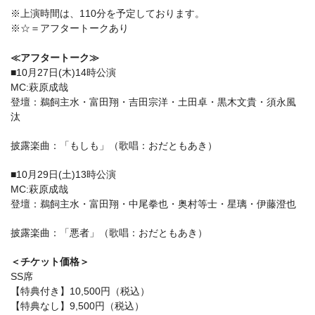
※上演時間は、110分を予定しております。
※☆＝アフタートークあり
≪アフタートーク≫
■10月27日(木)14時公演
MC:萩原成哉
登壇：鵜飼主水・富田翔・吉田宗洋・土田卓・黒木文貴・須永風
汰
披露楽曲：「もしも」（歌唱：おだともあき）
■10月29日(土)13時公演
MC:萩原成哉
登壇：鵜飼主水・富田翔・中尾拳也・奥村等士・星璃・伊藤澄也
披露楽曲：「悪者」（歌唱：おだともあき）
＜チケット価格＞
SS席
【特典付き】10,500円（税込）
【特典なし】9,500円（税込）