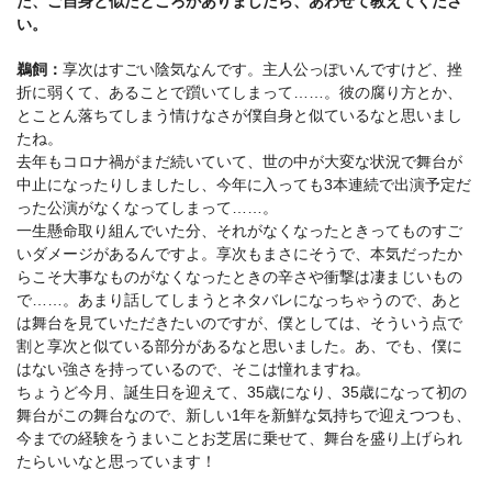
た、ご自身と似たところがありましたら、あわせて教えてくださ
い。
鵜飼：
享次はすごい陰気なんです。主人公っぽいんですけど、挫
折に弱くて、あることで躓いてしまって……。彼の腐り方とか、
とことん落ちてしまう情けなさが僕自身と似ているなと思いまし
たね。
去年もコロナ禍がまだ続いていて、世の中が大変な状況で舞台が
中止になったりしましたし、今年に入っても3本連続で出演予定だ
った公演がなくなってしまって……。
一生懸命取り組んでいた分、それがなくなったときってものすご
いダメージがあるんですよ。享次もまさにそうで、本気だったか
らこそ大事なものがなくなったときの辛さや衝撃は凄まじいもの
で……。あまり話してしまうとネタバレになっちゃうので、あと
は舞台を見ていただきたいのですが、僕としては、そういう点で
割と享次と似ている部分があるなと思いました。あ、でも、僕に
はない強さを持っているので、そこは憧れますね。
ちょうど今月、誕生日を迎えて、35歳になり、35歳になって初の
舞台がこの舞台なので、新しい1年を新鮮な気持ちで迎えつつも、
今までの経験をうまいことお芝居に乗せて、舞台を盛り上げられ
たらいいなと思っています！