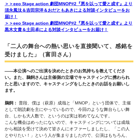
＞＞eeo Stage action 劇団MNOP#2『悪を以って愛と成す』より
須永風汰＆吉田宗洋＆おだともあきによる対談インタビューをお
届け！
＞＞eeo Stage action 劇団MNOP#2『悪を以って愛と成す』より
黒木文貴＆土田卓による対談インタビューをお届け！
「二人の舞台への熱い思いを直接聞いて、感銘を
受けました」（富田さん）
――本公演へのご出演を決めたときのお気持ちを教えてくださ
い。また、鵜飼さんは主催側の立場でキャスティングに携わられ
たと思いますので、キャスティングをしたときのお話をお願いし
ます。
鵜飼：
普段、僕は（萩原）成哉と「MNOP」という団体で、主催
として朗読劇を主にやっているので、今回のような舞台らしい舞
台、しかも大人数で、というのは実は初めてなんです。
こんな機会はめったにないので、キャスティングについては成哉
から相談を受けて決めて皆さんにオファーしましたし、「この人
とやりたい！」という人が集まりましたので、公演はもちろん、