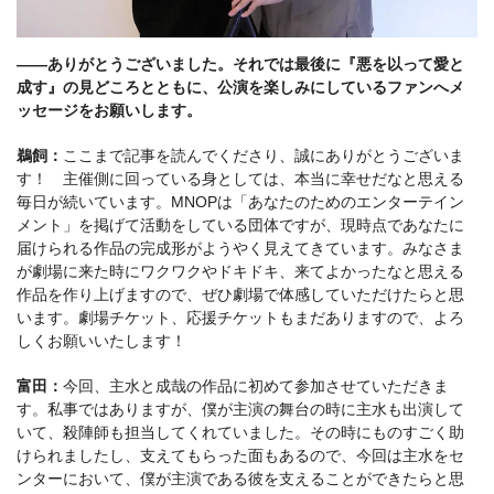
――ありがとうございました。それでは最後に『悪を以って愛と
成す』の見どころとともに、公演を楽しみにしているファンへメ
ッセージをお願いします。
鵜飼：
ここまで記事を読んでくださり、誠にありがとうございま
す！ 主催側に回っている身としては、本当に幸せだなと思える
毎日が続いています。MNOPは「あなたのためのエンターテイン
メント」を掲げて活動をしている団体ですが、現時点であなたに
届けられる作品の完成形がようやく見えてきています。みなさま
が劇場に来た時にワクワクやドキドキ、来てよかったなと思える
作品を作り上げますので、ぜひ劇場で体感していただけたらと思
います。劇場チケット、応援チケットもまだありますので、よろ
しくお願いいたします！
富田：
今回、主水と成哉の作品に初めて参加させていただきま
す。私事ではありますが、僕が主演の舞台の時に主水も出演して
いて、殺陣師も担当してくれていました。その時にものすごく助
けられましたし、支えてもらった面もあるので、今回は主水をセ
ンターにおいて、僕が主演である彼を支えることができたらと思