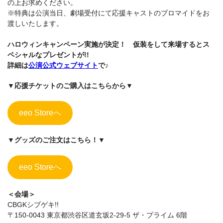
の上お求めください。
※特典は公演当日、劇場受付にて応援キャストのブロマイドをお
渡しいたします。
ハロウィンキャンペーン実施が決定！ 仮装をして来場するとス
ペシャルなプレゼントが!!
詳細は
公演公式ウェブサイト
で♪
▼応援チケットのご購入はこちらから▼
eeo Storeへ
▼グッズのご注文はこちら！▼
eeo Storeへ
＜会場＞
CBGKシブゲキ!!
〒150-0043 東京都渋谷区道玄坂2-29-5 ザ・プライム 6階