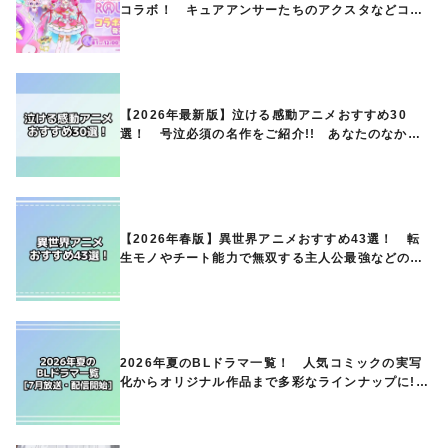
コラボ！ キュアアンサーたちのアクスタなどコラ
ボグッズが8月1日から登場
【2026年最新版】泣ける感動アニメおすすめ30
選！ 号泣必須の名作をご紹介!! あなたのなかの
ランキングは？
【2026年春版】異世界アニメおすすめ43選！ 転
生モノやチート能力で無双する主人公最強などの人
気作品、異世界ファンタジーや隠れた名作までご紹
介!!
2026年夏のBLドラマ一覧！ 人気コミックの実写
化からオリジナル作品まで多彩なラインナップに!!
【7月放送・配信開始】