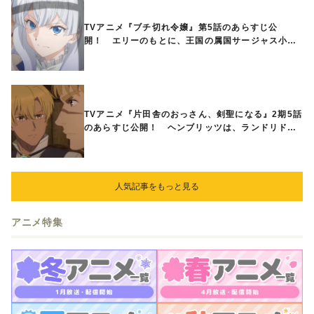
TVアニメ『ブチ切れ令嬢』第5話のあらすじ公
開！ エリーのもとに、王国の属国サージャス小王
国が帝国に宣戦布告したと急報が入る
TVアニメ『片田舎のおっさん、剣聖になる』2期5話
のあらすじ公開！ ヘンブリッツは、ランドリドに
立ち合いを申し入れ…
人気記事をもっと見る
アニメ特集