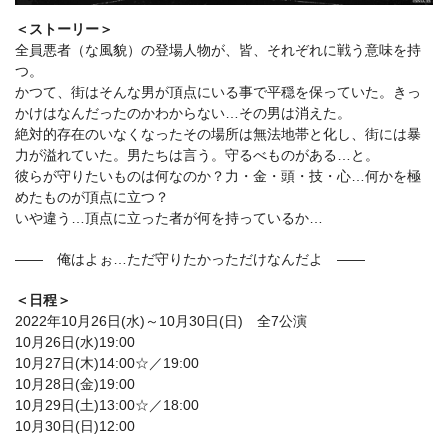
＜ストーリー＞
全員悪者（な風貌）の登場人物が、皆、それぞれに戦う意味を持
つ。
かつて、街はそんな男が頂点にいる事で平穏を保っていた。きっ
かけはなんだったのかわからない…その男は消えた。
絶対的存在のいなくなったその場所は無法地帯と化し、街には暴
力が溢れていた。男たちは言う。守るべものがある…と。
彼らが守りたいものは何なのか？力・金・頭・技・心…何かを極
めたものが頂点に立つ？
いや違う…頂点に立った者が何を持っているか…
―― 俺はよぉ…ただ守りたかっただけなんだよ ――
＜日程＞
2022年10月26日(水)～10月30日(日) 全7公演
10月26日(水)19:00
10月27日(木)14:00☆／19:00
10月28日(金)19:00
10月29日(土)13:00☆／18:00
10月30日(日)12:00