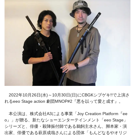
2022年10月26日(水)～10月30日(日)にCBGKシブゲキ!!で上演さ
れるeeo Stage action 劇団MNOP#2『悪を以って愛と成す』。
本公演は、株式会社A3による事業「Joy Creation Platform『ee
o』」が贈る、新たなショーエンターテインメント「eeo Stage」
シリーズと、俳優・殺陣振付師である鵜飼主水さん、脚本家・演
出家、俳優である萩原成哉さんによる団体「もんどなるやオリジ