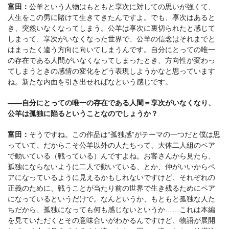
富田：
公羊という人物はもともと享次に対しての思いが強くて、
人生をこの男に賭けて生きてきたんですよ。でも、享次はあると
き、突然いなくなってしまう。公羊は享次に裏切られたと感じて
しまって、享次がいなくなった世界で、公羊の信念はそれまでと
はまったく違う方向に向いてしまうんです。自分にとっての唯一
の存在である人間がいなくなってしまったとき、方向性が変わっ
てしまうときの感情の変化をどう表現しようかなと思っています
ね。新たな内面を引き出せればなという感じです。
――自分にとっての唯一の存在である人間＝享次がいなくなり、
公羊は孤独に陥るということなのでしょうか？
富田：
そうですね。この作品は“孤独感”がテーマの一つだと僕は思
っていて、だからこそ公羊以外の人たちって、大体二人組のペア
で動いている（戦っている）んですよね。お客さんから見たら、
孤独にならないように二人で動いている、とか、仲がいいからペ
アになっているように見えるかもしれないですけど、それぞれの
正義のために、戦うことが当たり前の世界で生き残るためにペア
になっているというだけで。なんというか、もともと孤独な人た
ちだから、孤独になっても何も感じないというか……これは本編
を見ていただくとその意味合いがわかるんですけど、物語が展開