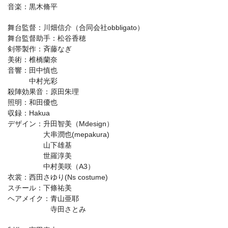
音楽：黒木脩平
舞台監督：川畑信介（合同会社obbligato）
舞台監督助手：松谷香穂
剣帯製作：斉藤なぎ
美術：椎橋蘭奈
音響：田中慎也
中村光彩
殺陣効果音：原田朱理
照明：和田優也
収録：Hakua
デザイン：升田智美（Mdesign）
大串潤也(mepakura)
山下雄基
世羅淳美
中村美咲（A3）
衣裳：西田さゆり(Ns costume)
スチール：下條祐美
ヘアメイク：青山亜耶
寺田さとみ