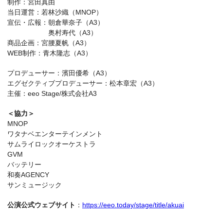
制作：宮田真由
当日運営：若林沙織（MNOP）
宣伝・広報：朝倉華奈子（A3）
奥村寿代（A3）
商品企画：宮腰夏帆（A3）
WEB制作：青木隆志（A3）
プロデューサー：濱田優希（A3）
エグゼクティブプロデューサー：松本章宏（A3）
主催：eeo Stage/株式会社A3
＜協力＞
MNOP
ワタナベエンターテインメント
サムライロックオーケストラ
GVM
バッテリー
和奏AGENCY
サンミュージック
公演公式ウェブサイト
：
https://eeo.today/stage/title/akuai