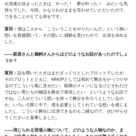
出演者が決まったときは、やった！ 夢が叶った！ みたいな気
持ちでした。今回、かなりわがままを言わせていただいたので、
できることがとても幸せです。
富田：
僕は二人から「こういうことをやりたいんだ」という熱い
想いを直接聞いて、その想いに感銘を受けたので、出演を決めま
した。
――萩原さんと鵜飼さんからはどのようなお話があったのでしょ
うか？
富田：
話を聞いたときはまだざっくりとしたプロットでしたが、
そのプロットとともに、MNOPとしては初めて舞台をがっつりや
るのでこういう風に見せたい、殺陣がメインになるけどそれだけ
ではない男たちの物語を舞台で表現したい、というようなお話で
すね。二人がどういう想いを持って舞台を作ろうとしているの
か、いろいろ聞く中で、僕を必要としてくれている想いを感じま
したし、こういう舞台に出演できるのもご縁なので、ぜひやらせ
てくださいと返事しました。
――演じられる登場人物について、どのような人物なのか、ま