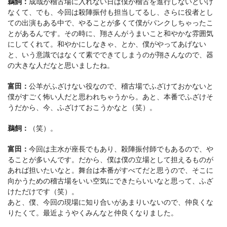
鵜飼：
成哉が稽古場に入れない日は僕が稽古を進行しないといけ
なくて、でも、今回は殺陣振付も担当してるし、さらに役者とし
ての出演もある中で、やることが多くて僕がパンクしちゃったこ
とがあるんです。その時に、翔さんがうまいこと和やかな雰囲気
にしてくれて。和やかにしなきゃ、とか、僕がやってあげない
と、いう意識ではなくて素でできてしまうのが翔さんなので、器
の大きな人だなと思いましたね。
富田：
公羊がふざけない役なので、稽古場でふざけておかないと
僕がすごく怖い人だと思われちゃうから。あと、本番でふざけそ
うだから、今、ふざけておこうかなと（笑）。
鵜飼：
（笑）。
富田：
今回は主水が座長でもあり、殺陣振付師でもあるので、や
ることが多いんです。だから、僕は僕の立場として担えるものが
あれば担いたいなと。舞台は本番がすべてだと思うので、そこに
向かうための稽古場をいい空気にできたらいいなと思って、ふざ
けただけです（笑）。
あと、僕、今回の現場に知り合いがあまりいないので、仲良くな
りたくて。最近ようやくみんなと仲良くなりました。