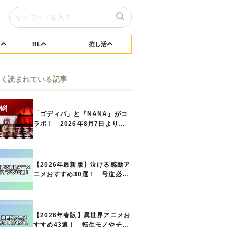
BL
推し活
よく読まれている記事
「ゴディバ」と『NANA』がコ
ラボ！ 2026年8月7日よりシ
ョコリキサー2種類、タンブラー
セットなど第1弾商品が発売へ
【2026年最新版】泣ける感動ア
ニメおすすめ30選！ 号泣必須
の名作をご紹介!! あなたのな
かのランキングは？
【2026年春版】異世界アニメお
すすめ43選！ 転生モノやチー