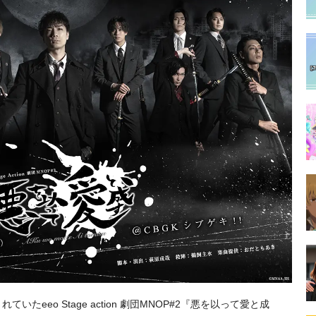
ていたeeo Stage action 劇団MNOP#2『悪を以って愛と成