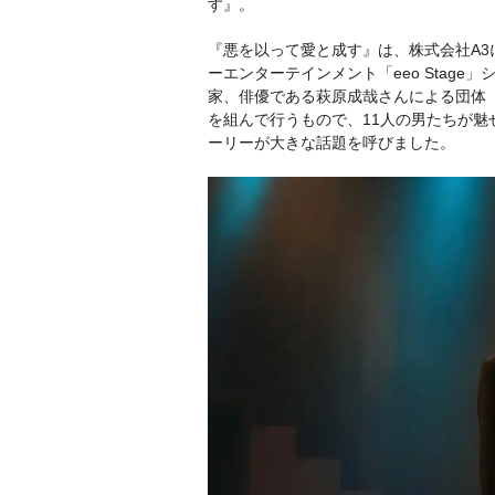
す』。
『悪を以って愛と成す』は、株式会社A3による事
ーエンターテインメント「eeo Stag
家、俳優である萩原成哉さんによる団体
を組んで行うもので、11人の男たちが魅
ーリーが大きな話題を呼びました。