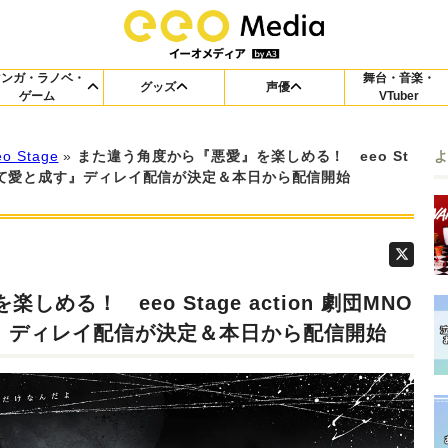
マンガ・ラノベ・
舞台・音楽・
グッズ
声優
ゲーム
VTuber
eo Stage
»
また違う角度から『悪愛』を楽しめる！ eeo St
悪を以って愛と成す』ディレイ配信が決定＆本日から配信開始
める！ eeo Stage action 劇団MNO
す』ディレイ配信が決定＆本日から配信開始