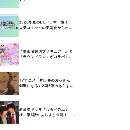
ト能力で無双する主人公最強な
どの人気作品、異世界ファンタ
ジーや隠れた名作までご紹介!!
2026年夏のBLドラマ一覧！
人気コミックの実写化からオリ
ジナル作品まで多彩なラインナ
ップに!!【7月放送・配信開始】
『映画名探偵プリキュア！』と
「ラウンドワン」がコラボ！
キュアアンサーたちのアクスタ
などコラボグッズが8月1日から
登場
TVアニメ『片田舎のおっさん、
剣聖になる』2期5話のあらすじ
公開！ ヘンブリッツは、ラン
ドリドに立ち合いを申し入れ…
新金曜ドラマ『しもべの王子
様』第6話のあらすじ公開！ 直
也との将来の暮らしを考え、高
明は思い切ってある提案をする