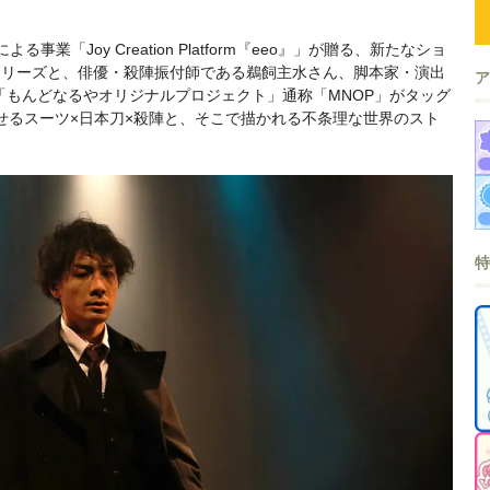
業「Joy Creation Platform『eeo』」が贈る、新たなショ
e」シリーズと、俳優・殺陣振付師である鵜飼主水さん、脚本家・演出
「もんどなるやオリジナルプロジェクト」通称「MNOP」がタッグ
せるスーツ×日本刀×殺陣と、そこで描かれる不条理な世界のスト