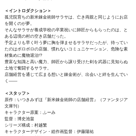
＜イントロダクション＞
孤児院育ちの新米錬金術師サラサは、亡き両親と同じようにお店
を開くのが夢。
そんなサラサが養成学校の卒業祝いに師匠からもらったのは、と
ある辺境の村の空き店舗だった。
予定よりも早く叶う夢に胸を弾ませるサラサだったが、待ってい
たのはボロボロの店舗、慣れないコミュニケーション、危険な素
材集めに魔物退治!?
豊富な知識と高い魔力、師匠から譲り受けた剣を武器に見知らぬ
土地で奮闘するサラサ。
店舗経営を通じて広まる想いと錬金術が、出会いと絆を生んでい
く――
＜スタッフ＞
原作：いつきみずほ『新米錬金術師の店舗経営』（ファンタジア
文庫刊）
キャラクター原案：ふーみ
監督：博史池畠
シリーズ構成：村越繁
キャラクターデザイン・総作画監督：伊藤陽祐