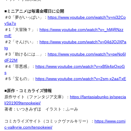
■ミニアニメは毎週金曜日に公開
＃0「夢がいっぱい」：
https://www.youtube.com/watch?v=ni32Co
ySa7o
＃1「大冒険？」：
https://www.youtube.com/watch?v=_hMjRNzz
miE
＃2「そんけい」：
https://www.youtube.com/watch?v=04dJOJXPa
tg
＃3「助けるには…」：
https://www.youtube.com/watch?v=peNo6l
dF22M
＃4「罪悪感」：
https://www.youtube.com/watch?v=xB5k4pQxoG
s
＃5「宝もの」：
https://www.youtube.com/watch?v=2sm-x2aaTxE
■原作・コミカライズ情報
原作サイト（ファンタジア文庫）：
https://fantasiabunko.jp/specia
l/201909tenpokeiei/
著者：いつきみずほ イラスト：ふーみ
コミカライズサイト（コミックヴァルキリー）：
https://www.comi
c-valkyrie.com/tenpokeiei/