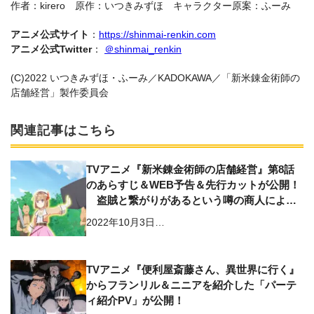
作者：kirero 原作：いつきみずほ キャラクター原案：ふーみ
アニメ公式サイト
：
https://shinmai-renkin.com
アニメ公式Twitter
：
＠shinmai_renkin
(C)2022 いつきみずほ・ふーみ／KADOKAWA／「新米錬金術師の
店舗経営」製作委員会
関連記事はこちら
TVアニメ『新米錬金術師の店舗経営』第8話
のあらすじ＆WEB予告＆先行カットが公開！
盗賊と繋がりがあるという噂の商人によっ
て採集者たちが奪われる中、サラサは商人に
2022年10月3日…
勝負を挑む
TVアニメ『便利屋斎藤さん、異世界に行く』
からフランリル＆ニニアを紹介した「パーテ
ィ紹介PV」が公開！