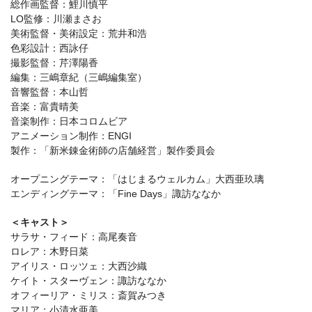
総作画監督：鯉川慎平
LO監修：川瀬まさお
美術監督・美術設定：荒井和浩
色彩設計：西詠仔
撮影監督：芹澤陽香
編集：三嶋章紀（三嶋編集室）
音響監督：本山哲
音楽：富貴晴美
音楽制作：日本コロムビア
アニメーション制作：ENGI
製作：「新米錬金術師の店舗経営」製作委員会
オープニングテーマ：「はじまるウェルカム」大西亜玖璃
エンディングテーマ：「Fine Days」諏訪ななか
＜キャスト＞
サラサ・フィード：高尾奏音
ロレア：木野日菜
アイリス・ロッツェ：大西沙織
ケイト・スターヴェン：諏訪ななか
オフィーリア・ミリス：斎賀みつき
マリア：小清水亜美