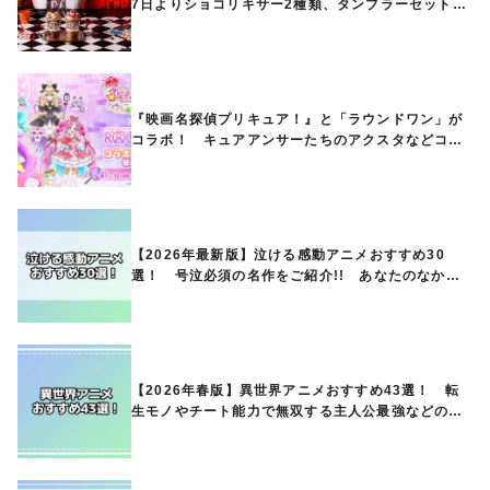
7日よりショコリキサー2種類、タンブラーセットな
ど第1弾商品が発売へ
『映画名探偵プリキュア！』と「ラウンドワン」が
コラボ！ キュアアンサーたちのアクスタなどコラ
ボグッズが8月1日から登場
【2026年最新版】泣ける感動アニメおすすめ30
選！ 号泣必須の名作をご紹介!! あなたのなかの
ランキングは？
【2026年春版】異世界アニメおすすめ43選！ 転
生モノやチート能力で無双する主人公最強などの人
気作品、異世界ファンタジーや隠れた名作までご紹
介!!