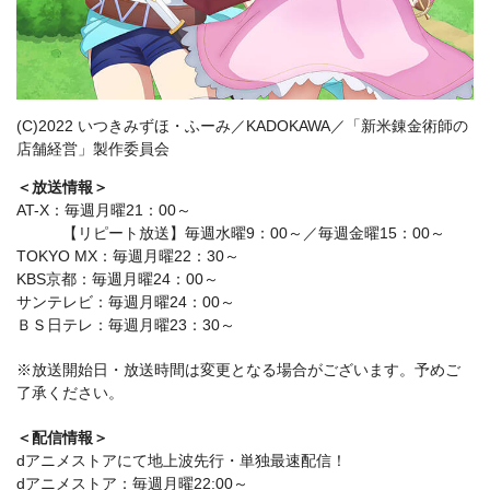
(C)2022 いつきみずほ・ふーみ／KADOKAWA／「新米錬金術師の
店舗経営」製作委員会
＜放送情報＞
AT-X：毎週月曜21：00～
【リピート放送】毎週水曜9：00～／毎週金曜15：00～
TOKYO MX：毎週月曜22：30～
KBS京都：毎週月曜24：00～
サンテレビ：毎週月曜24：00～
ＢＳ日テレ：毎週月曜23：30～
※放送開始日・放送時間は変更となる場合がございます。予めご
了承ください。
＜配信情報＞
dアニメストアにて地上波先行・単独最速配信！
dアニメストア：毎週月曜22:00～