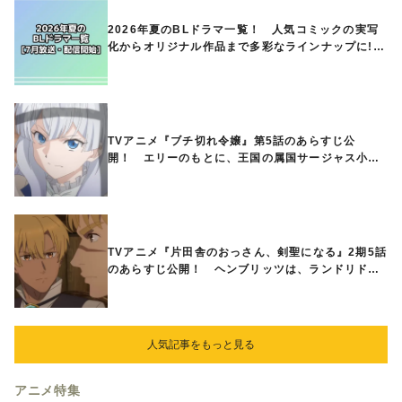
2026年夏のBLドラマ一覧！ 人気コミックの実写
化からオリジナル作品まで多彩なラインナップに!!
【7月放送・配信開始】
TVアニメ『ブチ切れ令嬢』第5話のあらすじ公
開！ エリーのもとに、王国の属国サージャス小王
国が帝国に宣戦布告したと急報が入る
TVアニメ『片田舎のおっさん、剣聖になる』2期5話
のあらすじ公開！ ヘンブリッツは、ランドリドに
立ち合いを申し入れ…
人気記事をもっと見る
アニメ特集