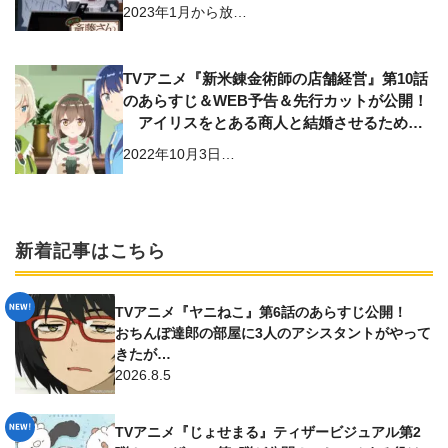
2023年1月から放…
TVアニメ『新米錬金術師の店舗経営』第10話
のあらすじ＆WEB予告＆先行カットが公開！
アイリスをとある商人と結婚させるため、
アイリスの父とケイトの母がやってきて!?
2022年10月3日…
新着記事はこちら
TVアニメ『ヤニねこ』第6話のあらすじ公開！
おちんぽ達郎の部屋に3人のアシスタントがやって
きたが…
2026.8.5
TVアニメ『じょせまる』ティザービジュアル第2