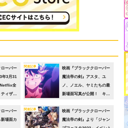
関連記事
クローバー
映画『ブラッククローバー
3年3月31
魔法帝の剣』アスタ、ユ
tflix全
ノ、ノエル、ヤミたちの最
 ティザー
新場面写真が公開！ キャ
開に
ストによるコメント⾊紙の
関連記事
クローバー
投稿もスタート
映画『ブラッククローバー
ら新場面カ
魔法帝の剣』より「ジャン
プフェスタ2023」イベント