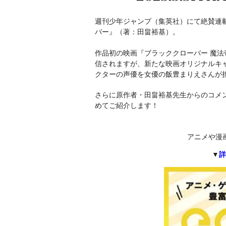
週刊少年ジャンプ（集英社）にて絶賛連載
バー』（著：田畠裕基）。
作品初の映画『ブラッククローバー 魔法帝の剣
信されますが、新たな映画オリジナルキ
クターの声優を女優の飯豊まりえさんが
さらに原作者・田畠裕基先生からのコメ
めてご紹介します！
アニメや漫
▼
詳