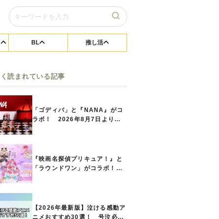
BL
推し活
よく読まれている記事
「ゴディバ」と『NANA』がコ
ラボ！ 2026年8月7日よりシ
ョコリキサー2種類、タンブラー
セットなど第1弾商品が発売へ
『映画名探偵プリキュア！』と
「ラウンドワン」がコラボ！
キュアアンサーたちのアクスタ
などコラボグッズが8月1日から
登場
【2026年最新版】泣ける感動ア
ニメおすすめ30選！ 号泣必須