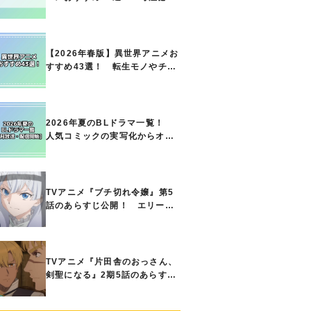
の名作をご紹介!! あなたのな
かのランキングは？
【2026年春版】異世界アニメお
すすめ43選！ 転生モノやチー
ト能力で無双する主人公最強な
どの人気作品、異世界ファンタ
ジーや隠れた名作までご紹介!!
2026年夏のBLドラマ一覧！
人気コミックの実写化からオリ
ジナル作品まで多彩なラインナ
ップに!!【7月放送・配信開始】
TVアニメ『ブチ切れ令嬢』第5
話のあらすじ公開！ エリーの
もとに、王国の属国サージャス
小王国が帝国に宣戦布告したと
急報が入る
TVアニメ『片田舎のおっさん、
剣聖になる』2期5話のあらすじ
公開！ ヘンブリッツは、ラン
ドリドに立ち合いを申し入れ…