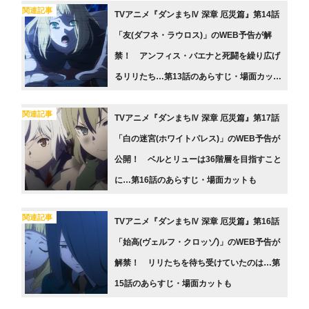
関連記事
TVアニメ『ダンまちⅣ 深章 厄災篇』第14話
「友(ダフネ・ラウロス)」のWEB予告が解
禁！ アンフィス・バエナと死闘を繰り広げ
るリリたち…第13話のあらすじ・場面カット
も
関連記事
TVアニメ『ダンまちⅣ 深章 厄災篇』第17話
「白の迷宮(ホワイトパレス)」のWEB予告が
公開！ ベルとリューは36階層を目指すこと
に…第16話のあらすじ・場面カットも
関連記事
TVアニメ『ダンまちⅣ 深章 厄災篇』第16話
「始高(ヴェルフ・クロッゾ)」のWEB予告が
解禁！ リリたちを待ち受けていたのは…第
15話のあらすじ・場面カットも