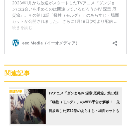
関連記事
関連記事
TVアニメ『ダンまちⅣ 深章 厄災篇』第13話
「犠牲（モルグ）」のWEB予告が解禁！ 先
日放送した第12話のあらすじ・場面カットも