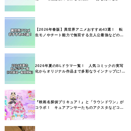
ランキングは？
【2026年春版】異世界アニメおすすめ43選！ 転
生モノやチート能力で無双する主人公最強などの人
気作品、異世界ファンタジーや隠れた名作までご紹
介!!
2026年夏のBLドラマ一覧！ 人気コミックの実写
化からオリジナル作品まで多彩なラインナップに!!
【7月放送・配信開始】
『映画名探偵プリキュア！』と「ラウンドワン」が
コラボ！ キュアアンサーたちのアクスタなどコラ
ボグッズが8月1日から登場