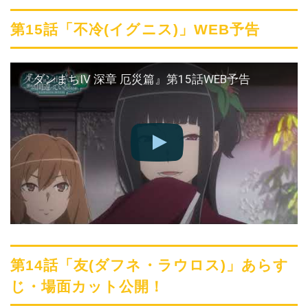
第15話「不冷(イグニス)」WEB予告
『ダンまちⅣ 深章 厄災篇』第15話WEB予告
第14話「友(ダフネ・ラウロス)」あらす
じ・場面カット公開！