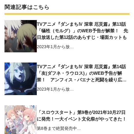
関連記事はこちら
TVアニメ『ダンまちⅣ 深章 厄災篇』第13話
「犠牲（モルグ）」のWEB予告が解禁！ 先
日放送した第12話のあらすじ・場面カットも
2023年1月から放…
TVアニメ『ダンまちⅣ 深章 厄災篇』第14話
「友(ダフネ・ラウロス)」のWEB予告が解
禁！ アンフィス・バエナと死闘を繰り広げ
るリリたち…第13話のあらすじ・場面カット
2023年1月から放…
も
「スロウスタート」第9巻が2021年10月27日
に発売！一大イベント文化祭がやってきた！
第8巻まで絶賛発売中…