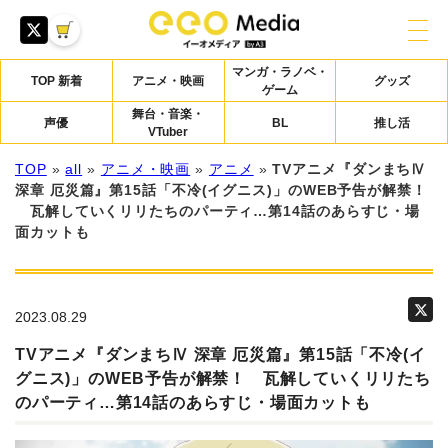
マンガ・ラノベ・
TOP 新着
アニメ・映画
グッズ
ゲーム
舞台・音楽・
声優
BL
推し活
VTuber
TOP
»
all
»
アニメ・映画
»
アニメ
»
TVアニメ『ダンまちⅣ
深章 厄災篇』第15話「不冷(イグニス)」のWEB予告が解禁！
瓦解していくリリたちのパーティ…第14話のあらすじ・場
面カットも
2023.08.29
TVアニメ『ダンまちⅣ 深章 厄災篇』第15話「不冷(イ
グニス)」のWEB予告が解禁！ 瓦解していくリリたち
のパーティ…第14話のあらすじ・場面カットも