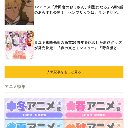
TVアニメ『片田舎のおっさん、剣聖になる』2期5話
のあらすじ公開！ ヘンブリッツは、ランドリドに
立ち合いを申し入れ…
ミユキ蜜蜂先生の画業20周年を記念した新作グッズ
が発売決定！『春の嵐とモンスター』『野良猫と
狼』『営業ですから』『なまいきざかり。』から、
ときめくアイテムが登場♪
人気記事をもっと見る
アニメ特集