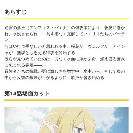
あらすじ
迷宮の孤王（アンフィス・バエナ）の強攻策により、蒼炎に巻か
れ、水没させられ……為す術なく瓦解していくリリたちのパーテ
ィ。
もはや打つ手なしかと思われる中、桜花が、ヴェルフが、アイシ
ャが、無謀とも思える特攻を開始する。
彼らが見つめていたのは、力なく水面に浮かぶ命、燃え盛る蒼炎
に包まれる春姫――。
冒険者たちの抗戦が更に激しさを増す中、水中から、そして炎の
中から反撃の狼煙が上がるように、歌声が響き始める――
第14話場面カット