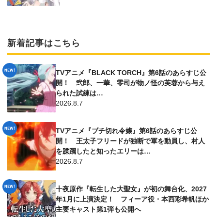
新着記事はこちら
TVアニメ『BLACK TORCH』第6話のあらすじ公
開！ 弐郎、一華、零司が物ノ怪の芙蓉から与え
られた試練は…
2026.8.7
TVアニメ『ブチ切れ令嬢』第6話のあらすじ公
開！ 王太子フリードが独断で軍を動員し、村人
を蹂躙したと知ったエリーは…
2026.8.7
十夜原作『転生した大聖女』が初の舞台化、2027
年1月に上演決定！ フィーア役・本西彩希帆ほか
主要キャスト第1弾も公開へ