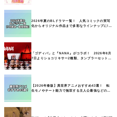
ときめくアイテムが登場♪
2026年夏のBLドラマ一覧！ 人気コミックの実写
化からオリジナル作品まで多彩なラインナップに!!
【7月放送・配信開始】
「ゴディバ」と『NANA』がコラボ！ 2026年8月
7日よりショコリキサー2種類、タンブラーセットな
ど第1弾商品が発売へ
【2026年春版】異世界アニメおすすめ43選！ 転
生モノやチート能力で無双する主人公最強などの人
気作品、異世界ファンタジーや隠れた名作までご紹
介!!