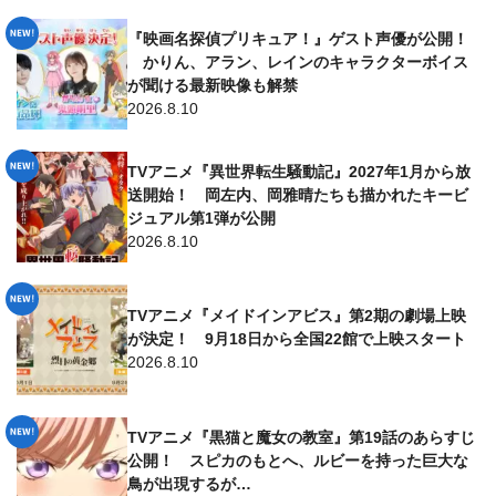
『映画名探偵プリキュア！』ゲスト声優が公開！
かりん、アラン、レインのキャラクターボイス
が聞ける最新映像も解禁
2026.8.10
TVアニメ『異世界転生騒動記』2027年1月から放
送開始！ 岡左内、岡雅晴たちも描かれたキービ
ジュアル第1弾が公開
2026.8.10
TVアニメ『メイドインアビス』第2期の劇場上映
が決定！ 9月18日から全国22館で上映スタート
2026.8.10
TVアニメ『黒猫と魔女の教室』第19話のあらすじ
公開！ スピカのもとへ、ルビーを持った巨大な
鳥が出現するが…