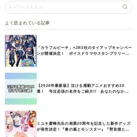
よく読まれている記事
「カラフルピーチ」×JR3社のタイアップキャンペー
ンが開催決定！ ボイスドラマやスタンプラリー、
オリジナルグッズの販売も
【2026年最新版】泣ける感動アニメおすすめ30
選！ 号泣必須の名作をご紹介!! あなたのなかの
ランキングは？
ミユキ蜜蜂先生の画業20周年を記念した新作グッズ
が発売決定！『春の嵐とモンスター』『野良猫と
狼』『営業ですから』『なまいきざかり。』から、