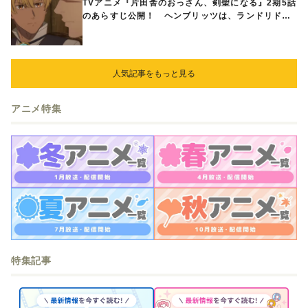
TVアニメ『片田舎のおっさん、剣聖になる』2期5話
のあらすじ公開！ ヘンブリッツは、ランドリドに
立ち合いを申し入れ…
人気記事をもっと見る
アニメ特集
特集記事