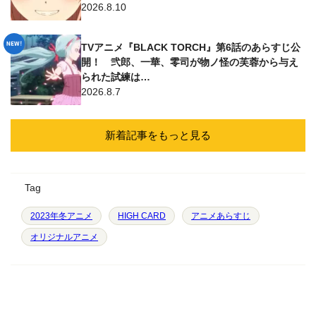
2026.8.10
TVアニメ『BLACK TORCH』第6話のあらすじ公
開！ 弐郎、一華、零司が物ノ怪の芙蓉から与え
られた試練は…
2026.8.7
新着記事をもっと見る
Tag
2023年冬アニメ
HIGH CARD
アニメあらすじ
オリジナルアニメ