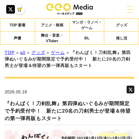
マンガ・ラノベ・
TOP 新着
アニメ・映画
グッズ
ゲーム
舞台・音楽・
声優
BL
推し活
VTuber
TOP
»
all
»
グッズ
»
ゲーム
»
『わんぱく！刀剣乱舞』第四
弾ぬいぐるみが期間限定で予約受付中！ 新たに20名の刀剣
男士が登場＆待望の第一弾再販もスタート
2026.05.18
『わんぱく！刀剣乱舞』第四弾ぬいぐるみが期間限定
で予約受付中！ 新たに20名の刀剣男士が登場＆待望
の第一弾再販もスタート