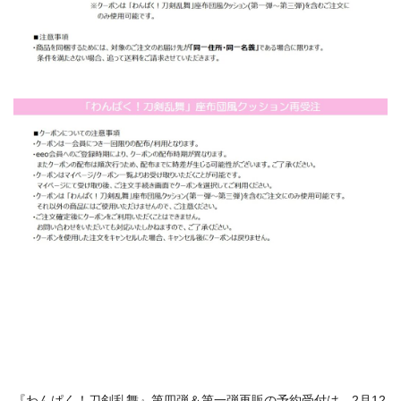
『わんぱく！刀剣乱舞』第四弾＆第一弾再販の予約受付は、2月12