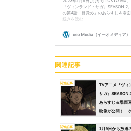
関連記事
関連記事
TVアニメ『ヴィ
サガ』SEASON
あらすじ＆場面
映像が公開！ 
場の用心棒であ
関連記事
たちは、オルマ
1月9日から放送