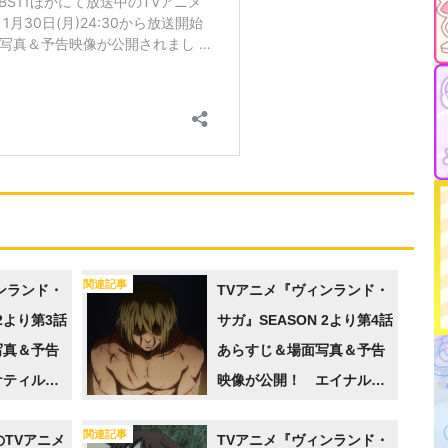
関連記事
ンランド・
TVアニメ『ヴィンランド・
 2より第3話
サガ』SEASON 2より第4話
写真＆予告
あらすじ＆場面写真＆予告
ケティル農
映像が公開！ エイナルは
る「客人」
トルフィンの驚異的な身の
関連記事
ルに「殺し
のTVアニメ
こなしで彼の正体を知る
TVアニメ『ヴィンランド・