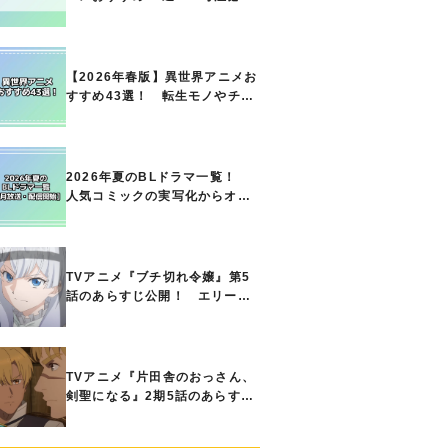
の名作をご紹介!! あなたのな
かのランキングは？
【2026年春版】異世界アニメお
すすめ43選！ 転生モノやチー
ト能力で無双する主人公最強な
どの人気作品、異世界ファンタ
ジーや隠れた名作までご紹介!!
2026年夏のBLドラマ一覧！
人気コミックの実写化からオリ
ジナル作品まで多彩なラインナ
ップに!!【7月放送・配信開始】
TVアニメ『ブチ切れ令嬢』第5
話のあらすじ公開！ エリーの
もとに、王国の属国サージャス
小王国が帝国に宣戦布告したと
急報が入る
TVアニメ『片田舎のおっさん、
剣聖になる』2期5話のあらすじ
公開！ ヘンブリッツは、ラン
ドリドに立ち合いを申し入れ…