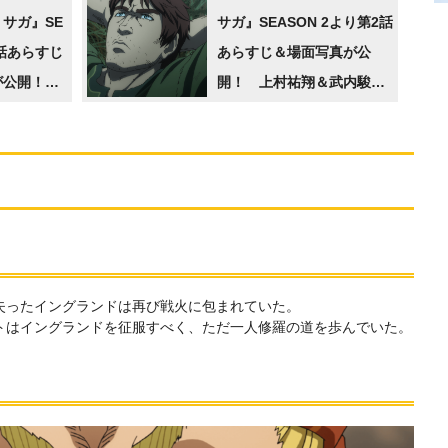
せようとす
サガ』SE
サガ』SEASON 2より第2話
1話あらすじ
あらすじ＆場面写真が公
が公開！
開！ 上村祐翔＆武内駿輔
テーマを使
出演のキャストトーク番組
ラーも
の公開も
失ったイングランドは再び戦火に包まれていた。
トはイングランドを征服すべく、ただ一人修羅の道を歩んでいた。