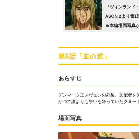
の経験」を積ま
『ヴィンランド・
る
ASON 2より第
＆本編場面写真
エンディング・
った最新トレー
第5話「血の道」
あらすじ
デンマーク王スヴェンの死後、支配者を
かつて誰よりも争いを嫌っていたクヌー
場面写真