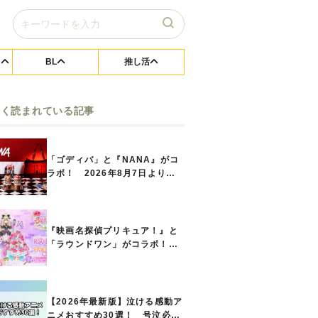
BL
推し活
よく読まれている記事
「ゴディバ」と『NANA』がコ
ラボ！ 2026年8月7日よりシ
ョコリキサー2種類、タンブラー
セットなど第1弾商品が発売へ
『映画名探偵プリキュア！』と
「ラウンドワン」がコラボ！
キュアアンサーたちのアクスタ
などコラボグッズが8月1日から
登場
【2026年最新版】泣ける感動ア
ニメおすすめ30選！ 号泣必須