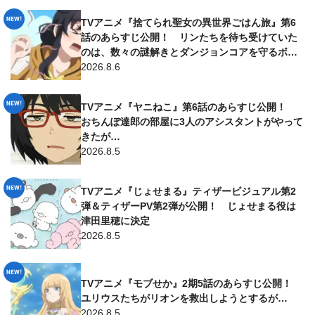
TVアニメ『捨てられ聖女の異世界ごはん旅』第6
話のあらすじ公開！ リンたちを待ち受けていた
のは、数々の謎解きとダンジョンコアを守るボス
で…
2026.8.6
TVアニメ『ヤニねこ』第6話のあらすじ公開！
おちんぽ達郎の部屋に3人のアシスタントがやって
きたが…
2026.8.5
TVアニメ『じょせまる』ティザービジュアル第2
弾＆ティザーPV第2弾が公開！ じょせまる役は
津田里穂に決定
2026.8.5
TVアニメ『モブせか』2期5話のあらすじ公開！
ユリウスたちがリオンを救出しようとするが…
2026.8.5