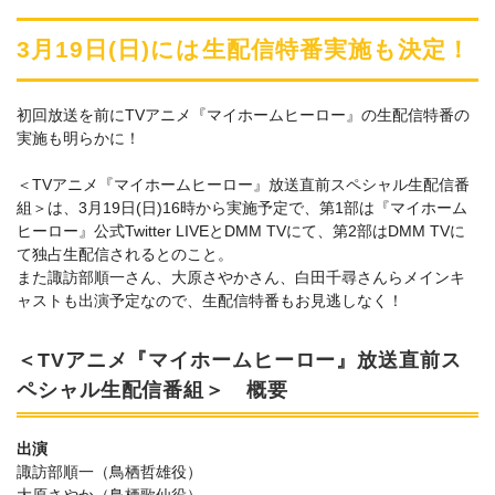
3月19日(日)には生配信特番実施も決定！
初回放送を前にTVアニメ『マイホームヒーロー』の生配信特番の
実施も明らかに！
＜TVアニメ『マイホームヒーロー』放送直前スペシャル生配信番
組＞は、3月19日(日)16時から実施予定で、第1部は『マイホーム
ヒーロー』公式Twitter LIVEとDMM TVにて、第2部はDMM TVに
て独占生配信されるとのこと。
また諏訪部順一さん、大原さやかさん、白田千尋さんらメインキ
ャストも出演予定なので、生配信特番もお見逃しなく！
＜TVアニメ『マイホームヒーロー』放送直前ス
ペシャル生配信番組＞ 概要
出演
諏訪部順一（鳥栖哲雄役）
大原さやか（鳥栖歌仙役）