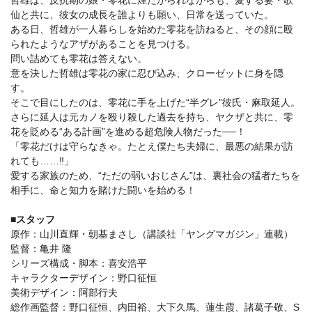
仙と共に、彼女の成長を誰よりも願い、日常を送っていた。
ある日、哲雄が一人暮らしを始めた零花を訪ねると、その顔に殴
られたようなアザがあることを見つける。
問い詰めても零花は答えない。
意を決した哲雄は零花の家に忍び込み、クローゼットに身を隠
す。
そこで目にしたのは、零花に手を上げた“半グレ”彼氏・麻取延人。
さらに延人は元カノを殴り殺した過去を持ち、ヤクザと共に、零
花を貶める“ある計画”を進める超危険人物だった──！
「零花だけは守らなきゃ。たとえ僕たち夫婦に、最悪の結果が訪
れても……‼」
愛する家族のため、“ただの弱いおじさん”は、裏社会の猛者たちを
相手に、命と知力を賭けた闘いを始める！
■スタッフ
原作：山川直輝・朝基まさし（講談社「ヤングマガジン」連載）
監督：亀井 隆
シリーズ構成・脚本：喜安浩平
キャラクターデザイン：野口征恒
美術デザイン：阿部行夫
総作画監督：野口征恒、内田裕、大下久馬、蓮生霞、諸葛子敬、S