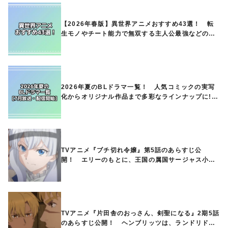
【2026年春版】異世界アニメおすすめ43選！ 転
生モノやチート能力で無双する主人公最強などの人
気作品、異世界ファンタジーや隠れた名作までご紹
介!!
2026年夏のBLドラマ一覧！ 人気コミックの実写
化からオリジナル作品まで多彩なラインナップに!!
【7月放送・配信開始】
TVアニメ『ブチ切れ令嬢』第5話のあらすじ公
開！ エリーのもとに、王国の属国サージャス小王
国が帝国に宣戦布告したと急報が入る
TVアニメ『片田舎のおっさん、剣聖になる』2期5話
のあらすじ公開！ ヘンブリッツは、ランドリドに