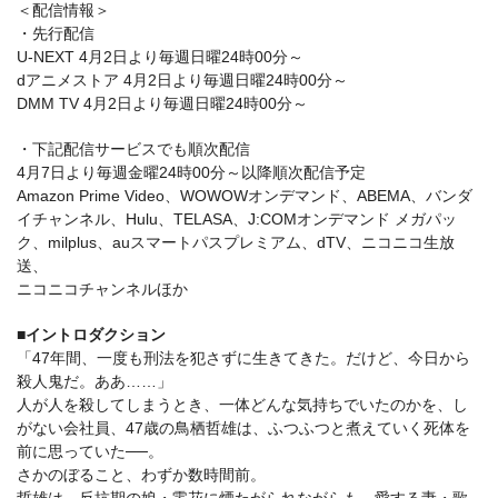
＜配信情報＞
・先行配信
U-NEXT 4月2日より毎週日曜24時00分～
dアニメストア 4月2日より毎週日曜24時00分～
DMM TV 4月2日より毎週日曜24時00分～
・下記配信サービスでも順次配信
4月7日より毎週金曜24時00分～以降順次配信予定
Amazon Prime Video、WOWOWオンデマンド、ABEMA、バンダ
イチャンネル、Hulu、TELASA、J:COMオンデマンド メガパッ
ク、milplus、auスマートパスプレミアム、dTV、ニコニコ生放
送、
ニコニコチャンネルほか
■イントロダクション
「47年間、一度も刑法を犯さずに生きてきた。だけど、今日から
殺人鬼だ。ああ……」
人が人を殺してしまうとき、一体どんな気持ちでいたのかを、し
がない会社員、47歳の鳥栖哲雄は、ふつふつと煮えていく死体を
前に思っていた──。
さかのぼること、わずか数時間前。
哲雄は、反抗期の娘・零花に煙たがられながらも、愛する妻・歌