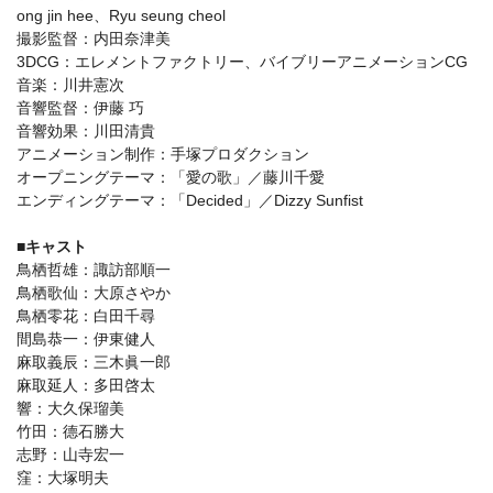
ong jin hee、Ryu seung cheol
撮影監督：内田奈津美
3DCG：エレメントファクトリー、バイブリーアニメーションCG
音楽：川井憲次
音響監督：伊藤 巧
音響効果：川田清貴
アニメーション制作：手塚プロダクション
オープニングテーマ：「愛の歌」／藤川千愛
エンディングテーマ：「Decided」／Dizzy Sunfist
■キャスト
鳥栖哲雄：諏訪部順一
鳥栖歌仙：大原さやか
鳥栖零花：白田千尋
間島恭一：伊東健人
麻取義辰：三木眞一郎
麻取延人：多田啓太
響：大久保瑠美
竹田：德石勝大
志野：山寺宏一
窪：大塚明夫