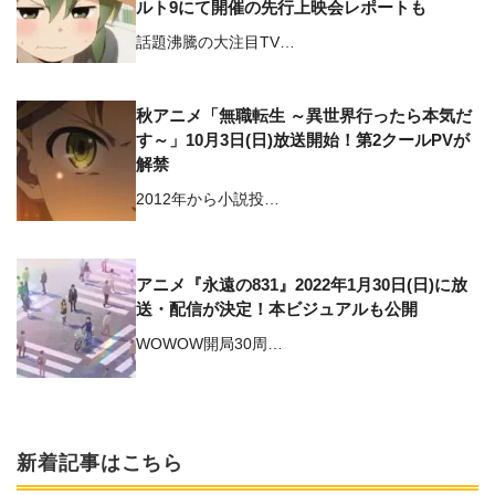
ルト9にて開催の先行上映会レポートも
話題沸騰の大注目TV…
秋アニメ「無職転生 ～異世界行ったら本気だ
す～」10月3日(日)放送開始！第2クールPVが
解禁
2012年から小説投…
アニメ『永遠の831』2022年1月30日(日)に放
送・配信が決定！本ビジュアルも公開
WOWOW開局30周…
新着記事はこちら