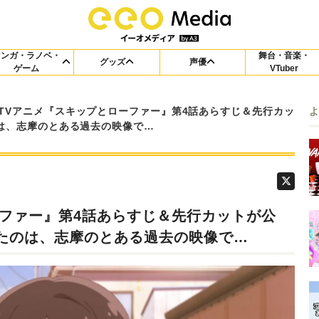
マンガ・ラノベ・
舞台・音楽・
グッズ
声優
ゲーム
VTuber
TVアニメ『スキップとローファー』第4話あらすじ＆先行カッ
は、志摩のとある過去の映像で…
ーファー』第4話あらすじ＆先行カットが公
たのは、志摩のとある過去の映像で…