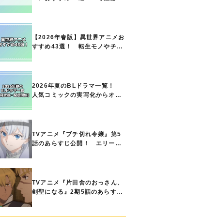
の名作をご紹介!! あなたのな
かのランキングは？
【2026年春版】異世界アニメお
すすめ43選！ 転生モノやチー
ト能力で無双する主人公最強な
どの人気作品、異世界ファンタ
ジーや隠れた名作までご紹介!!
2026年夏のBLドラマ一覧！
人気コミックの実写化からオリ
ジナル作品まで多彩なラインナ
ップに!!【7月放送・配信開始】
TVアニメ『ブチ切れ令嬢』第5
話のあらすじ公開！ エリーの
もとに、王国の属国サージャス
小王国が帝国に宣戦布告したと
急報が入る
TVアニメ『片田舎のおっさん、
剣聖になる』2期5話のあらすじ
公開！ ヘンブリッツは、ラン
ドリドに立ち合いを申し入れ…