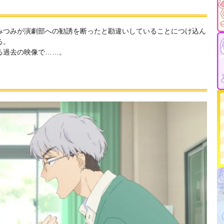
みつみが演劇部への勧誘を断ったと勘違いしていることにつけ込ん
る。
る過去の映像で……。