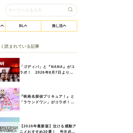
BL
推し活
よく読まれている記事
「ゴディバ」と『NANA』がコ
ラボ！ 2026年8月7日よりシ
ョコリキサー2種類、タンブラー
セットなど第1弾商品が発売へ
『映画名探偵プリキュア！』と
「ラウンドワン」がコラボ！
キュアアンサーたちのアクスタ
などコラボグッズが8月1日から
登場
【2026年最新版】泣ける感動ア
ニメおすすめ30選！ 号泣必須