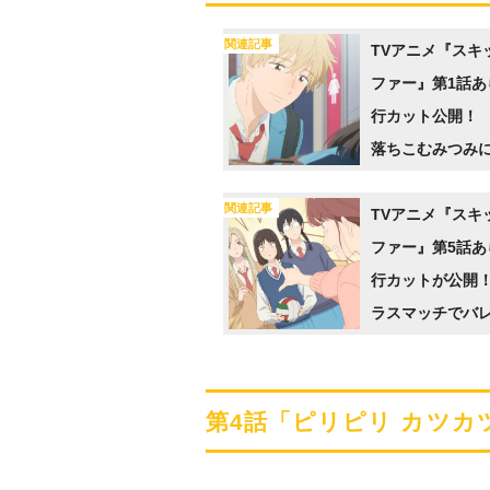
関連記事
TVアニメ『スキ
ファー』第1話あ
行カット公開！
落ちこむみつみ
たのは、同じ高
関連記事
着た志摩だった
TVアニメ『スキ
ファー』第5話あ
行カットが公開
ラスマッチでバ
ことになったみ
バレー部のミカ
らうことに
第4話「ピリピリ カツ