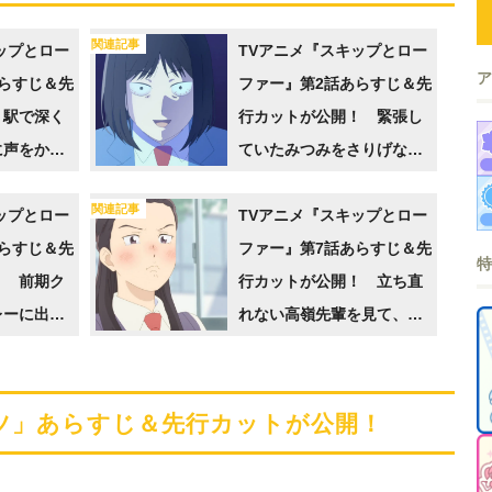
関連記事
ップとロー
TVアニメ『スキップとロー
らすじ＆先
ファー』第2話あらすじ＆先
 駅で深く
行カットが公開！ 緊張し
に声をかけ
ていたみつみをさりげなく
校の制服を
フォローしてくれたのは…
関連記事
ップとロー
TVアニメ『スキップとロー
らすじ＆先
ファー』第7話あらすじ＆先
！ 前期ク
行カットが公開！ 立ち直
レーに出る
れない高嶺先輩を見て、兼
つみは、元
近先輩は何か思いついたよ
に教えても
うで…
カツ」あらすじ＆先行カットが公開！