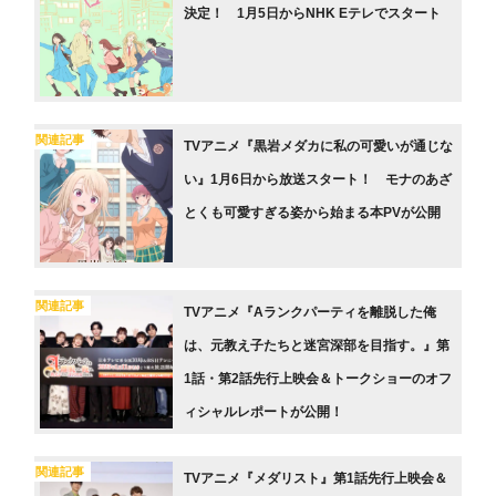
決定！ 1月5日からNHK Eテレでスタート
関連記事
TVアニメ『黒岩メダカに私の可愛いが通じな
い』1月6日から放送スタート！ モナのあざ
とくも可愛すぎる姿から始まる本PVが公開
関連記事
TVアニメ『Aランクパーティを離脱した俺
は、元教え子たちと迷宮深部を目指す。』第
1話・第2話先行上映会＆トークショーのオフ
ィシャルレポートが公開！
関連記事
TVアニメ『メダリスト』第1話先行上映会＆