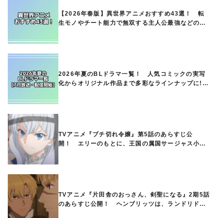
【2026年春版】異世界アニメおすすめ43選！ 転
生モノやチート能力で無双する主人公最強などの人
気作品、異世界ファンタジーや隠れた名作までご紹
介!!
2026年夏のBLドラマ一覧！ 人気コミックの実写
化からオリジナル作品まで多彩なラインナップに!!
【7月放送・配信開始】
TVアニメ『ブチ切れ令嬢』第5話のあらすじ公
開！ エリーのもとに、王国の属国サージャス小王
国が帝国に宣戦布告したと急報が入る
TVアニメ『片田舎のおっさん、剣聖になる』2期5話
のあらすじ公開！ ヘンブリッツは、ランドリドに
立ち合いを申し入れ…