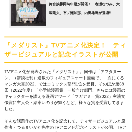
舞台挨拶同時中継が開催！ 春瀬なつみ、大
塚剛央、市ノ瀬加那、内田雄馬が登壇!!
『メダリスト』TVアニメ化決定！ ティ
ザービジュアルと記念イラストが公開
TVアニメ化が発表された『メダリスト』。同作は「アフタヌー
ン」（講談社刊）連載のフィギュアスケート漫画で、「次にくる
マンガ大賞2022」ではコミックス部門1位を受賞、そのほか第68
回（2022年度）「小学館漫画賞」一般向け部門、さらには漫画の
キャラクターを讃える漫画アワード「マガデミ―賞2022」主演女
優賞に主人公・結束いのりが輝くなど、様々な賞を受賞してきま
した。
そんな話題作のTVアニメ化を記念して、ティザービジュアルと原
作者・つるまいかだ先生のTVアニメ化記念イラストが公開。TVア