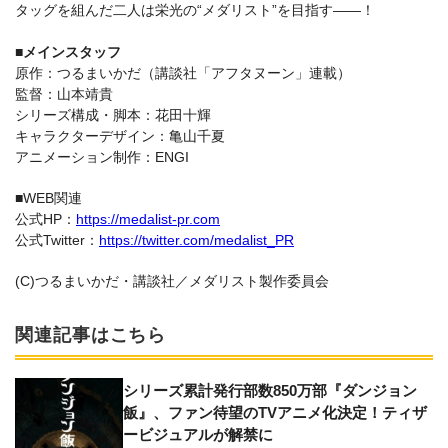
タッグを組んだ二人は栄光の“メダリスト”を目指す――！
■メインスタッフ
原作：つるまいかだ（講談社「アフタヌーン」連載）
監督：山本靖貴
シリーズ構成・脚本：花田十輝
キャラクターデザイン：亀山千夏
アニメーション制作：ENGI
■WEB関連
公式HP：
https://medalist-pr.com
公式Twitter：
https://twitter.com/medalist_PR
(C)つるまいかだ・講談社／メダリスト製作委員会
関連記事はこちら
シリーズ累計発行部数850万部『ダンジョン
飯』、ファン待望のTVアニメ化決定！ティザ
ービジュアルが解禁に