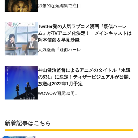
独創的な短編集で注目…
Twitter発の人気ラブコメ漫画『疑似ハーレ
ム』がTVアニメ化決定！ メインキャストは
岡本信彦＆早見沙織
人気漫画『疑似ハーレ…
神山健治監督によるアニメのタイトル「永遠
の831」に決定！ティザービジュアルが公開、
放送は2022年1月予定
WOWOW開局30周…
新着記事はこちら