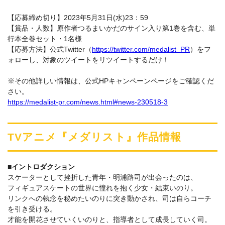
【応募締め切り】2023年5月31日(水)23：59
【賞品・人数】原作者つるまいかだのサイン入り第1巻を含む、単
行本全巻セット・1名様
【応募方法】公式Twitter（
https://twitter.com/medalist_PR
）をフ
ォローし、対象のツイートをリツイートするだけ！
※その他詳しい情報は、公式HPキャンペーンページをご確認くだ
さい。
https://medalist-pr.com/news.html#news-230518-3
TVアニメ『メダリスト』作品情報
■イントロダクション
スケーターとして挫折した青年・明浦路司が出会ったのは、
フィギュアスケートの世界に憧れを抱く少女・結束いのり。
リンクへの執念を秘めたいのりに突き動かされ、司は自らコーチ
を引き受ける。
才能を開花させていくいのりと、指導者として成長していく司。