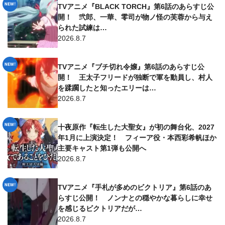
TVアニメ『BLACK TORCH』第6話のあらすじ公
開！ 弐郎、一華、零司が物ノ怪の芙蓉から与え
られた試練は…
2026.8.7
TVアニメ『ブチ切れ令嬢』第6話のあらすじ公
開！ 王太子フリードが独断で軍を動員し、村人
を蹂躙したと知ったエリーは…
2026.8.7
十夜原作『転生した大聖女』が初の舞台化、2027
年1月に上演決定！ フィーア役・本西彩希帆ほか
主要キャスト第1弾も公開へ
2026.8.7
TVアニメ『手札が多めのビクトリア』第6話のあ
らすじ公開！ ノンナとの穏やかな暮らしに幸せ
を感じるビクトリアだが…
2026.8.7