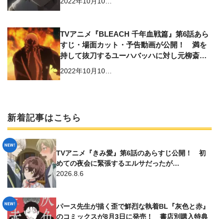
2022年10月10…
TVアニメ『BLEACH 千年血戦篇』第6話あら
すじ・場面カット・予告動画が公開！ 満を
持して抜刀するユーハバッハに対し元柳斎
は…
2022年10月10…
新着記事はこちら
TVアニメ『きみ愛』第6話のあらすじ公開！ 初
めての夜会に緊張するエルサだったが…
2026.8.6
パース先生が描く歪で鮮烈な執着BL『灰色と赤』
のコミックスが8月3日に発売！ 書店別購入特典