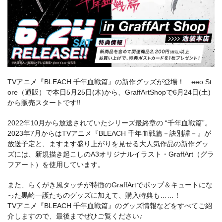
TVアニメ『BLEACH 千年血戦篇』の新作グッズが登場！ eeo St
ore（通販）で本日5月25日(木)から、GraffArtShopで6月24日(土)
から販売スタートです‼
2022年10月から放送されていたシリーズ最終章の “千年血戦篇”。
2023年7月からはTVアニメ『BLEACH 千年血戦篇－訣別譚－』が
放送予定と、ますます盛り上がりを見せる大人気作品の新作グッ
ズには、新規描き起こしのA3オリジナルイラスト・GraffArt（グラ
フアート）を使用しています。
また、らくがき風タッチが特徴のGraffArtでポップ＆キュートにな
った黒崎一護たちのグッズに加えて、購入特典も……！
TVアニメ『BLEACH 千年血戦篇』のグッズ情報などをすべてご紹
介しますので、最後までぜひご覧ください♪