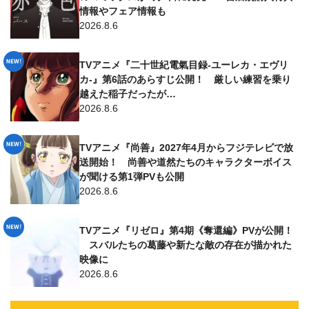
情報やフェア情報も
2026.8.6
TVアニメ『二十世紀電氣目録-ユーレカ・エヴリ
カ-』第6話のあらすじ公開！ 厳しい練習を乗り
越えた稲子だったが…
2026.8.6
TVアニメ『尚善』2027年4月からフジテレビで放
送開始！ 尚善や道然たちのキャラクターボイス
が聞ける第1弾PVも公開
2026.8.6
TVアニメ『リゼロ』第4期《奪還編》PVが公開！
スバルたちの葛藤や新たな敵の存在が描かれた
映像に
2026.8.6