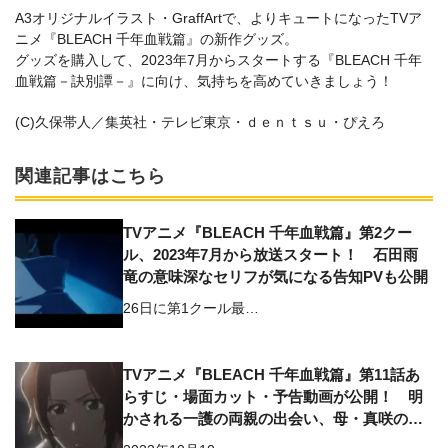
A3オリジナルイラスト・GraffArtで、よりキュートになったTVア
ニメ『BLEACH 千年血戦篇』の新作グッズ。
グッズを購入して、2023年7月からスタートする『BLEACH 千年
血戦篇－訣別譚－』に向け、気持ちを高めていきましょう！
(C)久保帯人／集英社・テレビ東京・ｄｅｎｔｓｕ・ぴえろ
関連記事はこちら
TVアニメ『BLEACH 千年血戦篇』第2クー
ル、2023年7月から放送スタート！ 石田雨
竜の意味深なセリフが気になる告知PVも公開
26日に第1クール最…
TVアニメ『BLEACH 千年血戦篇』第11話あ
らすじ・場面カット・予告動画が公開！ 明
かされる一護の両親の出会い、母・真咲の真
実