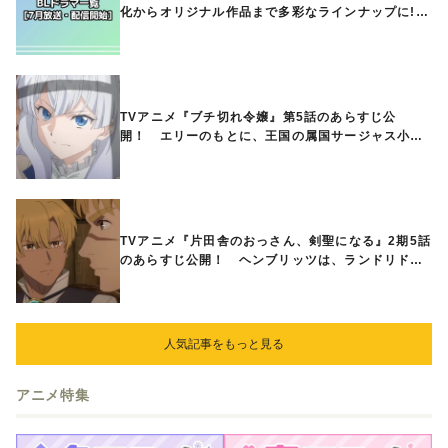
化からオリジナル作品まで多彩なラインナップに!!
【7月放送・配信開始】
TVアニメ『ブチ切れ令嬢』第5話のあらすじ公
開！ エリーのもとに、王国の属国サージャス小王
国が帝国に宣戦布告したと急報が入る
TVアニメ『片田舎のおっさん、剣聖になる』2期5話
のあらすじ公開！ ヘンブリッツは、ランドリドに
立ち合いを申し入れ…
人気記事をもっと見る
アニメ特集