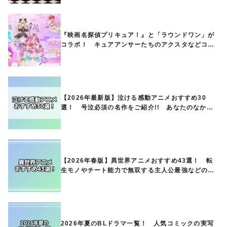
『映画名探偵プリキュア！』と「ラウンドワン」が
コラボ！ キュアアンサーたちのアクスタなどコラ
ボグッズが8月1日から登場
【2026年最新版】泣ける感動アニメおすすめ30
選！ 号泣必須の名作をご紹介!! あなたのなかの
ランキングは？
【2026年春版】異世界アニメおすすめ43選！ 転
生モノやチート能力で無双する主人公最強などの人
気作品、異世界ファンタジーや隠れた名作までご紹
介!!
2026年夏のBLドラマ一覧！ 人気コミックの実写