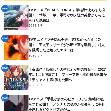
TVアニメ『BLACK TORCH』第6話のあらすじ公
開！ 弐郎、一華、零司が物ノ怪の芙蓉から与え
られた試練は…
2026.8.7
TVアニメ『ブチ切れ令嬢』第6話のあらすじ公
開！ 王太子フリードが独断で軍を動員し、村人
を蹂躙したと知ったエリーは…
2026.8.7
十夜原作『転生した大聖女』が初の舞台化、2027
年1月に上演決定！ フィーア役・本西彩希帆ほか
主要キャスト第1弾も公開へ
2026.8.7
TVアニメ『手札が多めのビクトリア』第6話のあ
らすじ公開！ ノンナとの穏やかな暮らしに幸せ
を感じるビクトリアだが…