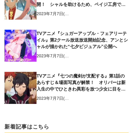
開！ シャルを助けるため、ペイジ工房での
初仕事に取りかかるアンだったが…
2023年7月7日(…
TVアニメ『シュガーアップル・フェアリーテ
イル』第2クール放送放送開始記念、アンとシ
ャルが描かれた“七夕ビジュアル”公開へ
2023年7月7日(…
TVアニメ『七つの魔剣が支配する』第1話の
あらすじ＆場面写真が解禁！ オリバーは新
入生の中でひときわ異彩を放つ少女に目を奪
われる
2023年7月7日(…
新着記事はこちら