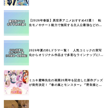
【2026年春版】異世界アニメおすすめ43選！ 転
生モノやチート能力で無双する主人公最強などの人
気作品、異世界ファンタジーや隠れた名作までご紹
介!!
2026年夏のBLドラマ一覧！ 人気コミックの実写
化からオリジナル作品まで多彩なラインナップに!!
【7月放送・配信開始】
ミユキ蜜蜂先生の画業20周年を記念した新作グッズ
が発売決定！『春の嵐とモンスター』『野良猫と
狼』『営業ですから』『なまいきざかり。』から、
ときめくアイテムが登場♪