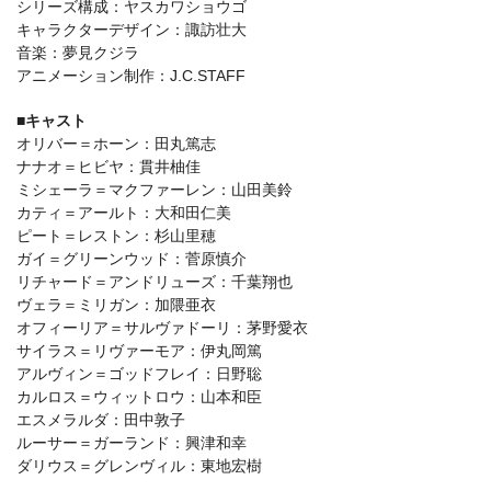
シリーズ構成：ヤスカワショウゴ
キャラクターデザイン：諏訪壮大
音楽：夢見クジラ
アニメーション制作：J.C.STAFF
■キャスト
オリバー＝ホーン：田丸篤志
ナナオ＝ヒビヤ：貫井柚佳
ミシェーラ＝マクファーレン：山田美鈴
カティ＝アールト：大和田仁美
ピート＝レストン：杉山里穂
ガイ＝グリーンウッド：菅原慎介
リチャード＝アンドリューズ：千葉翔也
ヴェラ＝ミリガン：加隈亜衣
オフィーリア＝サルヴァドーリ：茅野愛衣
サイラス＝リヴァーモア：伊丸岡篤
アルヴィン＝ゴッドフレイ：日野聡
カルロス＝ウィットロウ：山本和臣
エスメラルダ：田中敦子
ルーサー＝ガーランド：興津和幸
ダリウス＝グレンヴィル：東地宏樹