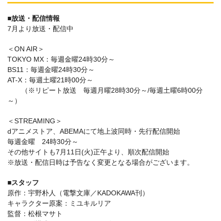
■放送・配信情報
7月より放送・配信中
＜ON AIR＞
TOKYO MX：毎週金曜24時30分～
BS11：毎週金曜24時30分～
AT-X：毎週土曜21時00分～
（※リピート放送 毎週月曜28時30分～/毎週土曜6時00分
～）
＜STREAMING＞
dアニメストア、ABEMAにて地上波同時・先行配信開始
毎週金曜 24時30分～
その他サイトも7月11日(火)正午より、順次配信開始
※放送・配信日時は予告なく変更となる場合がございます。
■スタッフ
原作：宇野朴人（電撃文庫／KADOKAWA刊）
キャラクター原案：ミユキルリア
監督：松根マサト