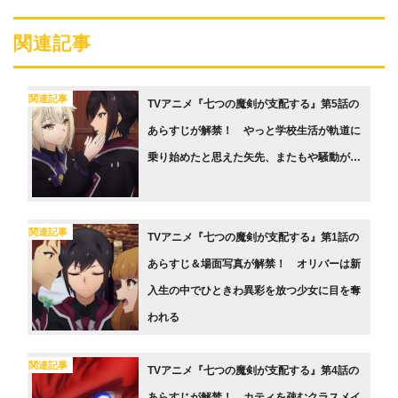
関連記事
関連記事
TVアニメ『七つの魔剣が支配する』第5話の
あらすじが解禁！ やっと学校生活が軌道に
乗り始めたと思えた矢先、またもや騒動が…
関連記事
TVアニメ『七つの魔剣が支配する』第1話の
あらすじ＆場面写真が解禁！ オリバーは新
入生の中でひときわ異彩を放つ少女に目を奪
われる
関連記事
TVアニメ『七つの魔剣が支配する』第4話の
あらすじが解禁！ カティを疎むクラスメイ