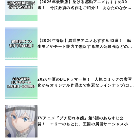
【2026年最新版】泣ける感動アニメおすすめ30
選！ 号泣必須の名作をご紹介!! あなたのなかの
ランキングは？
【2026年春版】異世界アニメおすすめ43選！ 転
生モノやチート能力で無双する主人公最強などの人
気作品、異世界ファンタジーや隠れた名作までご紹
介!!
2026年夏のBLドラマ一覧！ 人気コミックの実写
化からオリジナル作品まで多彩なラインナップに!!
【7月放送・配信開始】
TVアニメ『ブチ切れ令嬢』第5話のあらすじ公
開！ エリーのもとに、王国の属国サージャス小王
国が帝国に宣戦布告したと急報が入る