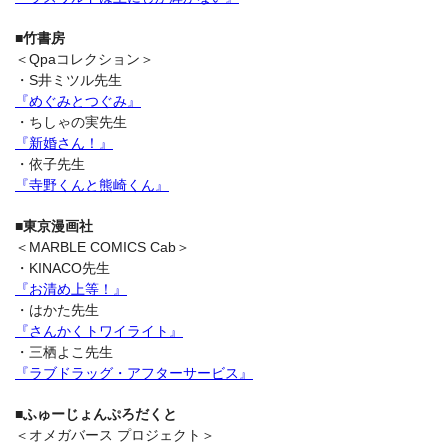
■竹書房
＜Qpaコレクション＞
・S井ミツル先生
『めぐみとつぐみ』
・ちしゃの実先生
『新婚さん！』
・依子先生
『寺野くんと熊崎くん』
■東京漫画社
＜MARBLE COMICS Cab＞
・KINACO先生
『お清め上等！』
・はかた先生
『さんかくトワイライト』
・三栖よこ先生
『ラブドラッグ・アフターサービス』
■ふゅーじょんぷろだくと
＜オメガバース プロジェクト＞