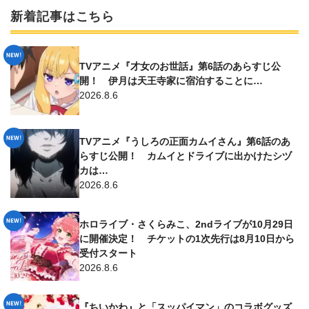
新着記事はこちら
TVアニメ『才女のお世話』第6話のあらすじ公
開！ 伊月は天王寺家に宿泊することに…
2026.8.6
TVアニメ『うしろの正面カムイさん』第6話のあ
らすじ公開！ カムイとドライブに出かけたシヅ
カは…
2026.8.6
ホロライブ・さくらみこ、2ndライブが10月29日
に開催決定！ チケットの1次先行は8月10日から
受付スタート
2026.8.6
『ちいかわ』と「スッパイマン」のコラボグッズ