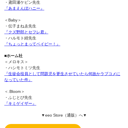
・鳶田瀬ケビン先生
『あまえんぼハニー』
＜Baby＞
・伝子まねゑ先生
『クズ野郎とセフレ君』
・ハルモト紺先生
『ちょっとまってベイビー！』
■ホーム社
＜メロキス＞
・ハシモトミツ先生
『生徒会役員として問題児を更生させていたら何故かラブコメに
なっていた件』
＜.Bloom＞
・ふじとび先生
『キミゲイザー』
▼eeo Store（通販）へ▼