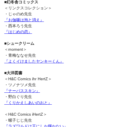
■幻冬舎コミックス
＜リンクスコレクション＞
・じゃのめ先生
『お伽噺は泡と消え』
・西本ろう先生
『はじめの恋』
■シュークリーム
＜moment＞
・青梅ななせ先生
『よくイけましたヤンキーくん』
■大洋図書
＜H&C Comics ihr HertZ＞
・ツノナツメ先生
『ナーバススキン』
・野白ぐり先生
『くりかえしあいのおと』
＜H&C Comics iHertZ＞
・螺子じじ先生
『ラズワルドは王にしか輝かない』