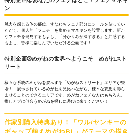
特別企画②あなたのフェチはどこ？フェチマネキ
ン
魅力を感じる体の部位、すなわちフェチ部分にシールを貼ってい
ただく、個人的「フェチ」を集めるマネキンを設置します。新た
なフェチを発見するもよし、「分かりみが深すぎる」と共感する
もよし、皆様に楽しんでいただける企画です！
特別企画➂めがねの世界へようこそ めがねスト
リート
様々な系統のめがねを展示する「めがねストリート」エリアが登
場！ 展示されているめがねを見比べながら、様々な妄想を膨ら
ませることのできるエリアです。めがねフェチな方はもちろん、
推しカプに似合うめがねを探しに遊びに来てください！
作家別購入特典あり！「ワル/ヤンキーの
ギャップ萌えめがねBL」がテーマの描き