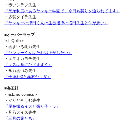
・赤いシラフ先生
『兄弟制度のあるヤンキー学園で、今日も契りを迫られてます』
・多賀タイラ先生
『ヤンキーの津田くんは生徒指導の増田先生と仲が悪い』
■オーバーラップ
＜LiQulle＞
・あまいろ瑚乃先生
『ヤンキーくんはそれ以上がしたい』
・エヌオカヨチ先生
『キスは番にひざまずく』
・永乃あづみ先生
『子連れΩと暴君ヤクザ』
■海王社
＜&.Emo comics＞
・ぐりだそうむ先生
『尾を振るイヌと張り子トラ』
・凡乃ヌイス先生
『三月の兎たち』