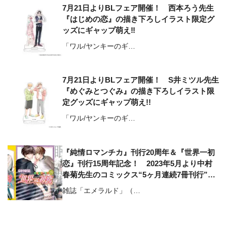
7月21日よりBLフェア開催！ 西本ろう先生
『はじめの恋』の描き下ろしイラスト限定グ
ッズにギャップ萌え‼
「ワル/ヤンキーのギ…
7月21日よりBLフェア開催！ S井ミツル先生
『めぐみとつぐみ』の描き下ろしイラスト限
定グッズにギャップ萌え!!
「ワル/ヤンキーのギ…
『純情ロマンチカ』刊行20周年＆『世界一初
恋』刊行15周年記念！ 2023年5月より中村
春菊先生のコミックス“5ヶ月連続7冊刊行”が
実施中‼
雑誌「エメラルド」（…