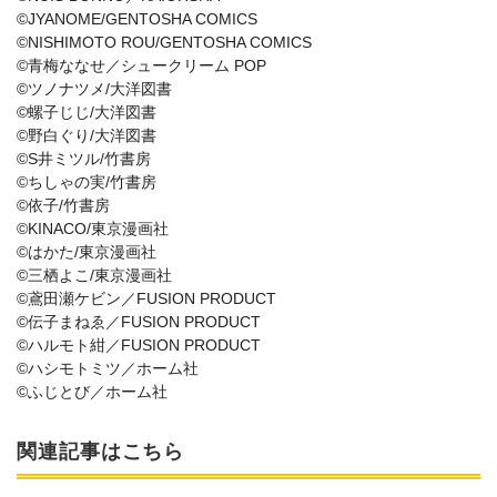
©JYANOME/GENTOSHA COMICS
©NISHIMOTO ROU/GENTOSHA COMICS
©青梅ななせ／シュークリーム POP
©ツノナツメ/大洋図書
©螺子じじ/大洋図書
©野白ぐり/大洋図書
©S井ミツル/竹書房
©ちしゃの実/竹書房
©依子/竹書房
©KINACO/東京漫画社
©はかた/東京漫画社
©三栖よこ/東京漫画社
©鳶田瀬ケビン／FUSION PRODUCT
©伝子まねゑ／FUSION PRODUCT
©ハルモト紺／FUSION PRODUCT
©ハシモトミツ／ホーム社
©ふじとび／ホーム社
関連記事はこちら