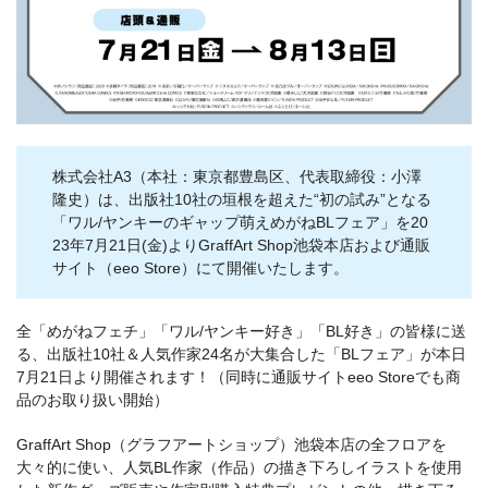
株式会社A3（本社：東京都豊島区、代表取締役：小澤
隆史）は、出版社10社の垣根を超えた“初の試み”となる
「ワル/ヤンキーのギャップ萌えめがねBLフェア」を20
23年7月21日(金)よりGraffArt Shop池袋本店および通販
サイト（eeo Store）にて開催いたします。
全「めがねフェチ」「ワル/ヤンキー好き」「BL好き」の皆様に送
る、出版社10社＆人気作家24名が大集合した「BLフェア」が本日
7月21日より開催されます！（同時に通販サイトeeo Storeでも商
品のお取り扱い開始）
GraffArt Shop（グラフアートショップ）池袋本店の全フロアを
大々的に使い、人気BL作家（作品）の描き下ろしイラストを使用