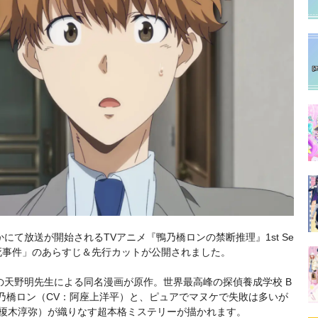
MXほかにて放送が開始されるTVアニメ『鴨乃橋ロンの禁断推理』1st Se
溺死事件」のあらすじ＆先行カットが公開されました。
の天野明先生による同名漫画が原作。世界最高峰の探偵養成学校 B
鴨乃橋ロン（CV：阿座上洋平）と、ピュアでマヌケで失敗は多いが
：榎木淳弥）が織りなす超本格ミステリーが描かれます。