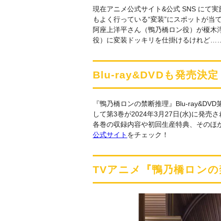
現在アニメ公式サイト&公式 SNS にて
もよく行っている“変装”にスポットが当
阿座上洋平さん（鴨乃橋ロン役）が榎木
役）に変装ドッキリを仕掛けるけれど…
Blu-ray&DVDも発
『鴨乃橋ロンの禁断推理』Blu-ray&DVD第
して第3巻が2024年3月27日(水)に発
各巻の収録内容や初回生産特典、そのほ
公式サイト
をチェック！
TVアニメ『鴨乃橋ロンの禁断