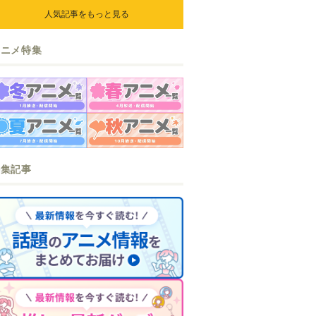
ら』『なまいきざかり。』か
人気記事をもっと見る
ら、ときめくアイテムが登場♪
アニメ特集
特集記事