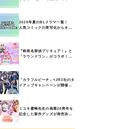
ト能力で無双する主人公最強な
どの人気作品、異世界ファンタ
ジーや隠れた名作までご紹介!!
2026年夏のBLドラマ一覧！
人気コミックの実写化からオリ
ジナル作品まで多彩なラインナ
ップに!!【7月放送・配信開始】
『映画名探偵プリキュア！』と
「ラウンドワン」がコラボ！
キュアアンサーたちのアクスタ
などコラボグッズが8月1日から
登場
「カラフルピーチ」×JR3社のタ
イアップキャンペーンが開催決
定！ ボイスドラマやスタンプ
ラリー、オリジナルグッズの販
売も
ミユキ蜜蜂先生の画業20周年を
記念した新作グッズが発売決
定！『春の嵐とモンスター』
『野良猫と狼』『営業ですか