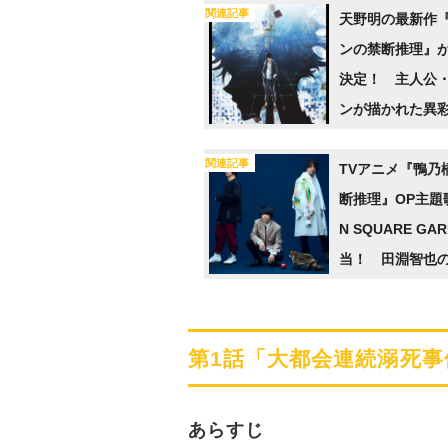
関連記事
天野明の最新作
ンの禁断推理』
決定！ 主人公
ンが描かれた異
ィザービジュア
関連記事
ザーPVが公開
TVアニメ『鴨乃
断推理』OP主題歌
N SQUARE GA
当！ 田淵智也
も公開「バンド
ッピーな楽曲」
第1話「大都会連続溺死事
あらすじ