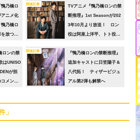
関連記事
『鴨乃橋ロ
TVアニメ『鴨乃橋ロンの禁
がアニメ化
断推理』1st Seasonが202
・鴨乃橋ロ
3年10月より放送！ ロン
彩を放つテ
役は阿座上洋平、トト役は
ルや、ティ
榎木淳弥に決定
関連記事
橋ロンの禁
『鴨乃橋ロンの禁断推理』
はUNISO
追加キャストに日笠陽子＆
RDENが担
八代拓！ ティザービジュ
のコメント
アル第2弾も解禁へ
史上最もハ
件」