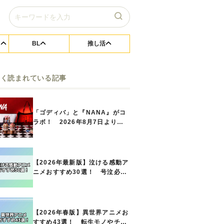
BL
推し活
よく読まれている記事
「ゴディバ」と『NANA』がコ
ラボ！ 2026年8月7日よりシ
ョコリキサー2種類、タンブラー
セットなど第1弾商品が発売へ
【2026年最新版】泣ける感動ア
ニメおすすめ30選！ 号泣必須
の名作をご紹介!! あなたのな
かのランキングは？
【2026年春版】異世界アニメお
すすめ43選！ 転生モノやチー