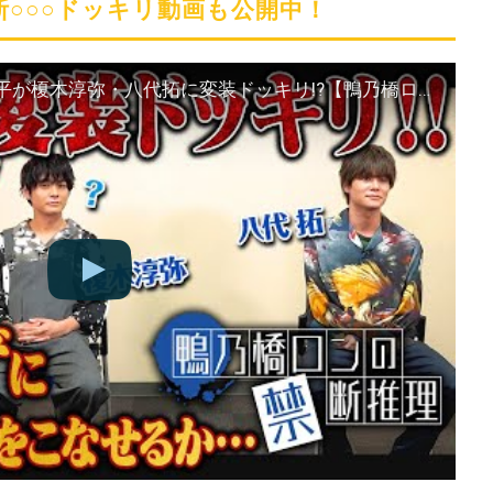
○○○ドッキリ動画も公開中！
【禁断ドッキリ企画】阿座上洋平が榎木淳弥・八代拓に変装ドッキリ!?【鴨乃橋ロンの禁断推理】