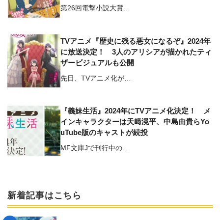
第26回電撃小説大賞…
TVアニメ『歴史に残る悪女になるぞ』2024年
に放送決定！ 3人のアリシアが描かれたティ
ザービジュアルも公開
先日、TVアニメ化が…
『義妹生活』2024年にTVアニメ化決定！ メ
インキャラクターは天﨑滉平、中島由貴らYo
uTube版のキャストが続投
MF文庫Jで刊行中の…
新着記事はこちら