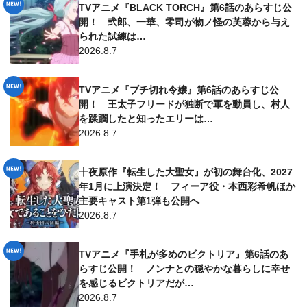
TVアニメ『BLACK TORCH』第6話のあらすじ公
開！ 弐郎、一華、零司が物ノ怪の芙蓉から与え
られた試練は…
2026.8.7
TVアニメ『ブチ切れ令嬢』第6話のあらすじ公
開！ 王太子フリードが独断で軍を動員し、村人
を蹂躙したと知ったエリーは…
2026.8.7
十夜原作『転生した大聖女』が初の舞台化、2027
年1月に上演決定！ フィーア役・本西彩希帆ほか
主要キャスト第1弾も公開へ
2026.8.7
TVアニメ『手札が多めのビクトリア』第6話のあ
らすじ公開！ ノンナとの穏やかな暮らしに幸せ
を感じるビクトリアだが…
2026.8.7