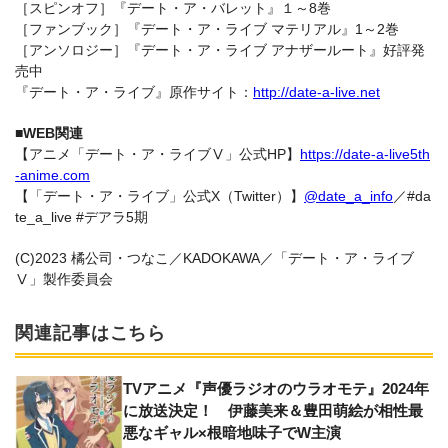
［スピンオフ］『デート・ア・バレット』１～8巻
［ファンブック］『デート・ア・ライブ マテリアル』1～2巻
［アンソロジー］『デート・ア・ライブ アナザールート』好評発
売中
『デート・ア・ライブ』原作サイト：
http://date-a-live.net
■WEB関連
【アニメ「デート・ア・ライブⅤ」公式HP】
https://date-a-live5th
-anime.com
【「デート・ア・ライブ」公式X（Twitter）】
@date_a_info
／#da
te_a_live #デアラ5期
(C)2023 橘公司・つなこ／KADOKAWA／「デート・ア・ライブ
Ⅴ」製作委員会
関連記事はこちら
TVアニメ『声優ラジオのウラオモテ』2024年
に放送決定！ 伊藤美来＆豊田萌絵が相性最
悪なギャル×根暗地味子でW主演