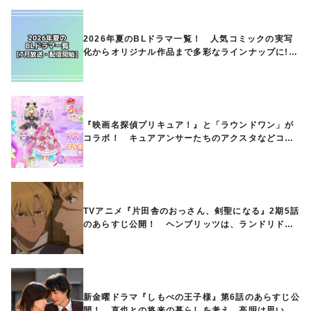
2026年夏のBLドラマ一覧！ 人気コミックの実写
化からオリジナル作品まで多彩なラインナップに!!
【7月放送・配信開始】
『映画名探偵プリキュア！』と「ラウンドワン」が
コラボ！ キュアアンサーたちのアクスタなどコラ
ボグッズが8月1日から登場
TVアニメ『片田舎のおっさん、剣聖になる』2期5話
のあらすじ公開！ ヘンブリッツは、ランドリドに
立ち合いを申し入れ…
新金曜ドラマ『しもべの王子様』第6話のあらすじ公
開！ 直也との将来の暮らしを考え、高明は思い切