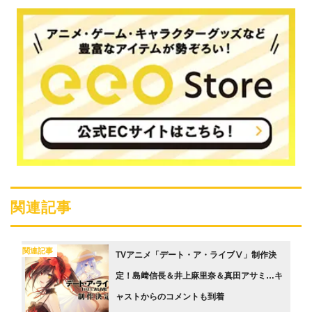
関連記事
関連記事
TVアニメ「デート・ア・ライブⅤ」制作決
定！島﨑信長＆井上麻里奈＆真田アサミ…キ
ャストからのコメントも到着