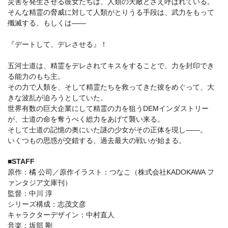
災害を発生させる彼女たちは、人類の天敵とさえ呼ばれている。
そんな精霊の脅威に対して人類がとりうる手段は、武力をもって
殲滅する、もしくは――
『デートして、デレさせる』！
五河士道は、精霊をデレされてキスをすることで、力を封印でき
る能力のもち主。
その力で人類を、そして精霊たちを救ってきた彼をめぐって、大
きな波乱が迫ろうとしていた。
世界有数の巨大企業にして精霊の力を狙うDEMインダストリー
が、士道の命を奪うべく総力をあげて襲い来る。
そして士道の記憶の奥にいた謎の少女がその正体を現し――。
いくつもの思惑が交錯する、過去最大の戦いが始まる。
■STAFF
原作：橘 公司／原作イラスト：つなこ（株式会社KADOKAWA フ
ァンタジア文庫刊）
監督：中川 淳
シリーズ構成：志茂文彦
キャラクターデザイン：中村直人
音楽：坂部 剛