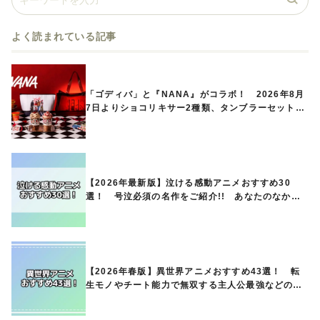
よく読まれている記事
「ゴディバ」と『NANA』がコラボ！ 2026年8月
7日よりショコリキサー2種類、タンブラーセットな
ど第1弾商品が発売へ
【2026年最新版】泣ける感動アニメおすすめ30
選！ 号泣必須の名作をご紹介!! あなたのなかの
ランキングは？
【2026年春版】異世界アニメおすすめ43選！ 転
生モノやチート能力で無双する主人公最強などの人
気作品、異世界ファンタジーや隠れた名作までご紹
介!!