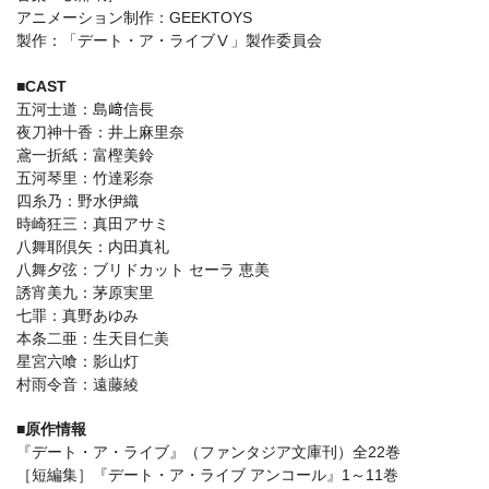
アニメーション制作：GEEKTOYS
製作：「デート・ア・ライブⅤ」製作委員会
■CAST
五河士道：島﨑信長
夜刀神十香：井上麻里奈
鳶一折紙：富樫美鈴
五河琴里：竹達彩奈
四糸乃：野水伊織
時崎狂三：真田アサミ
八舞耶倶矢：内田真礼
八舞夕弦：ブリドカット セーラ 恵美
誘宵美九：茅原実里
七罪：真野あゆみ
本条二亜：生天目仁美
星宮六喰：影山灯
村雨令音：遠藤綾
■原作情報
『デート・ア・ライブ』（ファンタジア文庫刊）全22巻
［短編集］『デート・ア・ライブ アンコール』1～11巻