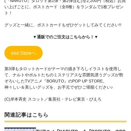
(『NARUTO』タロット第1弾・第2弾含む)を2,200円（税込）お買
い上げごとに、ポストカード（全8種）をランダムで1枚プレゼン
ト！
グッズと一緒に、ポストカードもぜひゲットしてみてください!!
▼通販でのご注文はこちらから！▼
eeo Storeへ
第3弾もタロットカードがテーマの描き下ろしイラストを使用し
て、ナルトやボルトたちのミステリアスな雰囲気漂うグッズが勢
ぞろいしたTVアニメ『BORUTO』のPOP UP STORE。
神々しい＆美しいグッズを、お手元でぜひご堪能ください♪
(C)岸本斉史 スコット／集英社・テレビ東京・ぴえろ
関連記事はこちら