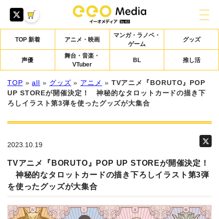
マンガ・ラノベ・
TOP 新着
アニメ・映画
グッズ
ゲーム
舞台・音楽・
声優
BL
推し活
VTuber
TOP
»
all
»
グッズ
»
アニメ
»
TVアニメ『BORUTO』POP
UP STOREが開催決定！ 神秘的なタロットカードの描き下
ろしイラスト第3弾を使ったグッズが大集合
2023.10.19
TVアニメ『BORUTO』POP UP STOREが開催決定！
神秘的なタロットカードの描き下ろしイラスト第3弾
を使ったグッズが大集合