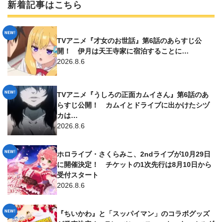
新着記事はこちら
TVアニメ『才女のお世話』第6話のあらすじ公
開！ 伊月は天王寺家に宿泊することに…
2026.8.6
TVアニメ『うしろの正面カムイさん』第6話のあ
らすじ公開！ カムイとドライブに出かけたシヅ
カは…
2026.8.6
ホロライブ・さくらみこ、2ndライブが10月29日
に開催決定！ チケットの1次先行は8月10日から
受付スタート
2026.8.6
『ちいかわ』と「スッパイマン」のコラボグッズ