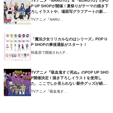
TVアニメ『NARUTO』＆『BORUTO』のPO
P UP SHOPが開催！夏祭りがテーマの描き下
ろしイラストや、場面写グラフアートの新作
グッズが登場
TVアニメ『NARU…
「魔法少女リリカルなのはシリーズ」POP U
P SHOPの事後通販がスタート！
秋葉原で開催されたP…
TVアニメ『吸血鬼すぐ死ぬ』のPOP UP SHO
P開催決定！描き下ろしイラストを使用し
た、ここでしか見られない新作グッズが続々
登場
TVアニメ『吸血鬼す…