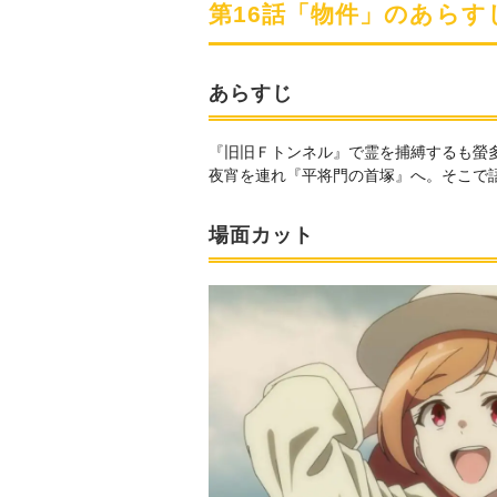
第16話「物件」のあら
あらすじ
『旧旧Ｆトンネル』で霊を捕縛するも螢
夜宵を連れ『平将門の首塚』へ。そこで
場面カット