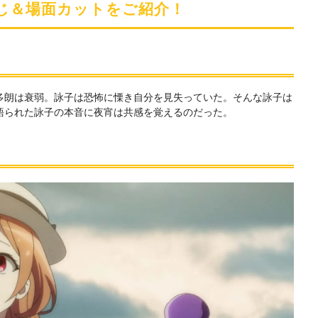
すじ＆場面カットをご紹介！
多朗は衰弱。詠子は恐怖に慄き自分を見失っていた。そんな詠子は
語られた詠子の本音に夜宵は共感を覚えるのだった。