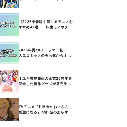
定！ ボイスドラマやスタンプ
ラリー、オリジナルグッズの販
売も
【2026年春版】異世界アニメお
すすめ43選！ 転生モノやチー
ト能力で無双する主人公最強な
どの人気作品、異世界ファンタ
ジーや隠れた名作までご紹介!!
2026年夏のBLドラマ一覧！
人気コミックの実写化からオリ
ジナル作品まで多彩なラインナ
ップに!!【7月放送・配信開始】
ミユキ蜜蜂先生の画業20周年を
記念した新作グッズが発売決
定！『春の嵐とモンスター』
『野良猫と狼』『営業ですか
ら』『なまいきざかり。』か
ら、ときめくアイテムが登場♪
TVアニメ『片田舎のおっさん、
剣聖になる』2期5話のあらすじ
公開！ ヘンブリッツは、ラン
ドリドに立ち合いを申し入れ…