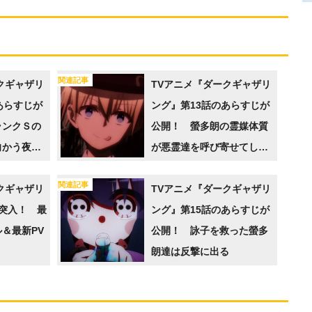
関連記事
クギャザリ
TVアニメ『ダークギャザリ
あらすじが
ング』第13話のあらすじが
ランクＳの
公開！ 螢多朗の霊媒体質
向かう夜宵
が悪霊達を呼び寄せてしま
い…
関連記事
クギャザリ
TVアニメ『ダークギャザリ
突入！ 最
ング』第15話のあらすじが
＆最新PV
公開！ 詠子を救った螢多
朗達は反撃に出る