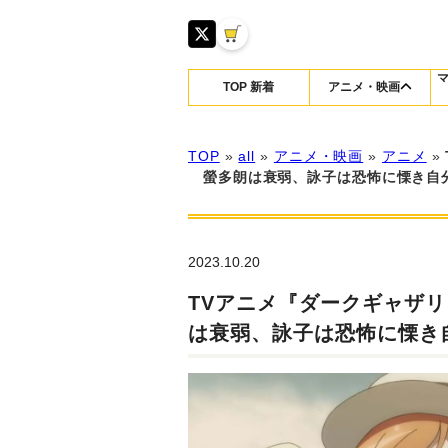
TOP 新着
アニメ・映画
TOP
»
all
»
アニメ・映画
»
アニメ
»
螢多朗は衰弱、詠子は恐怖に慄き自
2023.10.20
TVアニメ『ダークギャザリ
は衰弱、詠子は恐怖に慄き