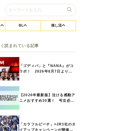
BL
推し活
よく読まれている記事
「ゴディバ」と『NANA』がコ
ラボ！ 2026年8月7日よりシ
ョコリキサー2種類、タンブラー
セットなど第1弾商品が発売へ
【2026年最新版】泣ける感動ア
ニメおすすめ30選！ 号泣必須
の名作をご紹介!! あなたのな
かのランキングは？
「カラフルピーチ」×JR3社のタ
イアップキャンペーンが開催決