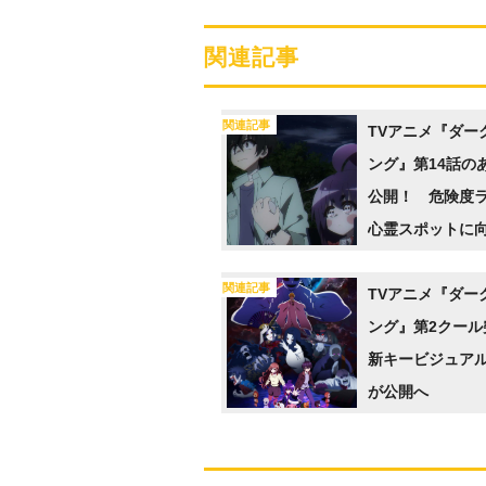
関連記事
関連記事
TVアニメ『ダー
ング』第14話の
公開！ 危険度
心霊スポットに
と螢多朗だが…
関連記事
TVアニメ『ダー
ング』第2クール
新キービジュアル
が公開へ