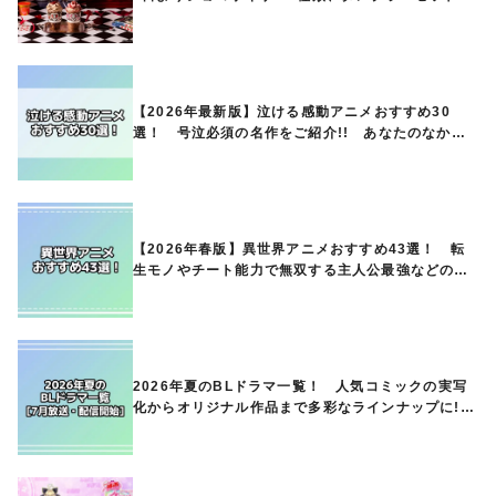
ど第1弾商品が発売へ
【2026年最新版】泣ける感動アニメおすすめ30
選！ 号泣必須の名作をご紹介!! あなたのなかの
ランキングは？
【2026年春版】異世界アニメおすすめ43選！ 転
生モノやチート能力で無双する主人公最強などの人
気作品、異世界ファンタジーや隠れた名作までご紹
介!!
2026年夏のBLドラマ一覧！ 人気コミックの実写
化からオリジナル作品まで多彩なラインナップに!!
【7月放送・配信開始】