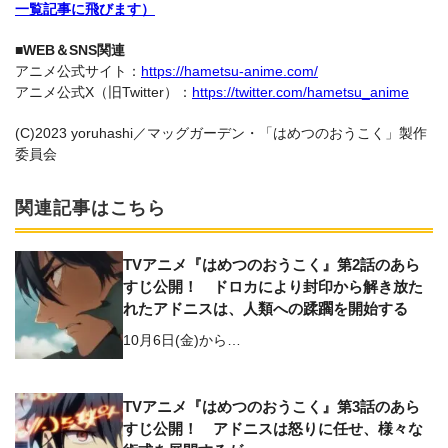
一覧記事に飛びます）
■WEB＆SNS関連
アニメ公式サイト：
https://hametsu-anime.com/
アニメ公式X（旧Twitter）：
https://twitter.com/hametsu_anime
(C)2023 yoruhashi／マッグガーデン・「はめつのおうこく」製作
委員会
関連記事はこちら
TVアニメ『はめつのおうこく』第2話のあら
すじ公開！ ドロカにより封印から解き放た
れたアドニスは、人類への蹂躙を開始する
10月6日(金)から…
TVアニメ『はめつのおうこく』第3話のあら
すじ公開！ アドニスは怒りに任せ、様々な