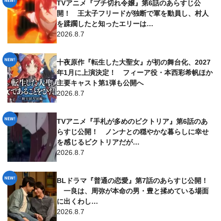
TVアニメ『ブチ切れ令嬢』第6話のあらすじ公
開！ 王太子フリードが独断で軍を動員し、村人
を蹂躙したと知ったエリーは…
2026.8.7
十夜原作『転生した大聖女』が初の舞台化、2027
年1月に上演決定！ フィーア役・本西彩希帆ほか
主要キャスト第1弾も公開へ
2026.8.7
TVアニメ『手札が多めのビクトリア』第6話のあ
らすじ公開！ ノンナとの穏やかな暮らしに幸せ
を感じるビクトリアだが…
2026.8.7
BLドラマ『普通の恋愛』第7話のあらすじ公開！
一良は、周弥が本命の男・豊と揉めている場面
に出くわし…
2026.8.7