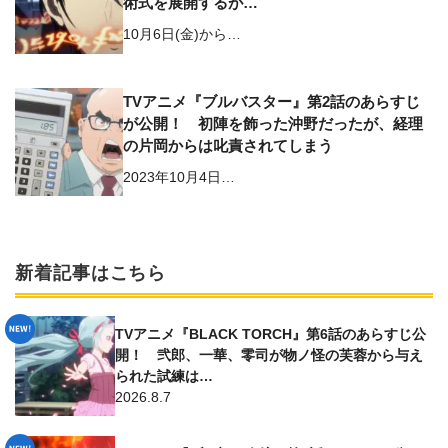
術式を展開するが…
10月6日(金)から…
TVアニメ『ブルバスター』第2話のあらすじ
が公開！ 初陣を飾った沖野だったが、経理
の片岡からは叱責されてしまう
2023年10月4日…
新着記事はこちら
TVアニメ『BLACK TORCH』第6話のあらすじ公
開！ 弐郎、一華、零司が物ノ怪の芙蓉から与え
られた試練は…
2026.8.7