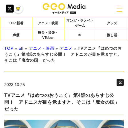
マンガ・ラノベ・
TOP 新着
アニメ・映画
グッズ
ゲーム
舞台・音楽・
声優
BL
推し活
VTuber
TOP
»
all
»
アニメ・映画
»
アニメ
»
TVアニメ『はめつのお
うこく』第4話のあらすじ公開！ アドニスが目を覚ますと、
そこは「魔女の国」だった
2023.10.25
TVアニメ『はめつのおうこく』第4話のあらすじ公
開！ アドニスが目を覚ますと、そこは「魔女の国」
だった