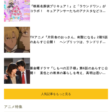
『映画名探偵プリキュア！』と「ラウンドワン」が
コラボ！ キュアアンサーたちのアクスタなどコラ
ボグッズが8月1日から登場
TVアニメ『片田舎のおっさん、剣聖になる』2期5話
のあらすじ公開！ ヘンブリッツは、ランドリドに
立ち合いを申し入れ…
新金曜ドラマ『しもべの王子様』第6話のあらすじ公
開！ 直也との将来の暮らしを考え、高明は思い切
ってある提案をする
人気記事をもっと見る
アニメ特集