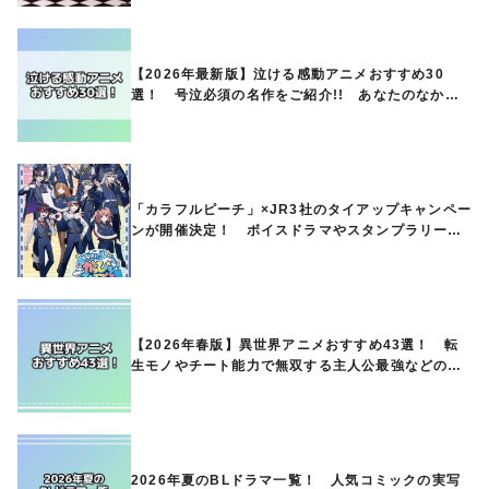
【2026年最新版】泣ける感動アニメおすすめ30
選！ 号泣必須の名作をご紹介!! あなたのなかの
ランキングは？
「カラフルピーチ」×JR3社のタイアップキャンペー
ンが開催決定！ ボイスドラマやスタンプラリー、
オリジナルグッズの販売も
【2026年春版】異世界アニメおすすめ43選！ 転
生モノやチート能力で無双する主人公最強などの人
気作品、異世界ファンタジーや隠れた名作までご紹
介!!
2026年夏のBLドラマ一覧！ 人気コミックの実写