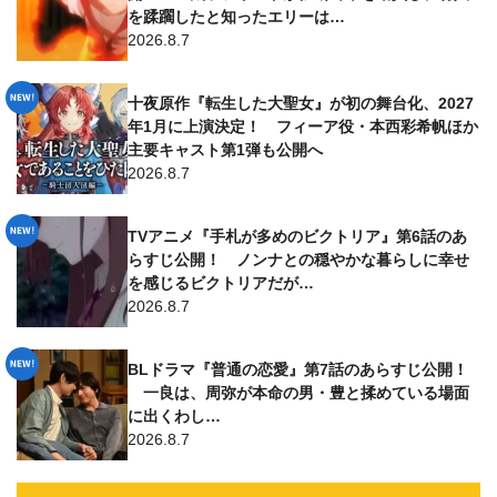
を蹂躙したと知ったエリーは…
2026.8.7
十夜原作『転生した大聖女』が初の舞台化、2027
年1月に上演決定！ フィーア役・本西彩希帆ほか
主要キャスト第1弾も公開へ
2026.8.7
TVアニメ『手札が多めのビクトリア』第6話のあ
らすじ公開！ ノンナとの穏やかな暮らしに幸せ
を感じるビクトリアだが…
2026.8.7
BLドラマ『普通の恋愛』第7話のあらすじ公開！
一良は、周弥が本命の男・豊と揉めている場面
に出くわし…
2026.8.7