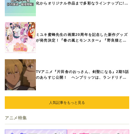
化からオリジナル作品まで多彩なラインナップに!!
【7月放送・配信開始】
ミユキ蜜蜂先生の画業20周年を記念した新作グッズ
が発売決定！『春の嵐とモンスター』『野良猫と
狼』『営業ですから』『なまいきざかり。』から、
ときめくアイテムが登場♪
TVアニメ『片田舎のおっさん、剣聖になる』2期5話
のあらすじ公開！ ヘンブリッツは、ランドリドに
立ち合いを申し入れ…
人気記事をもっと見る
アニメ特集