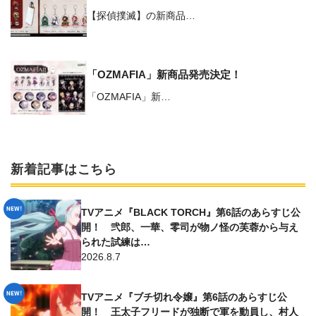
【探偵撲滅】の新商品…
「OZMAFIA」新商品発売決定！
「OZMAFIA」新…
新着記事はこちら
TVアニメ『BLACK TORCH』第6話のあらすじ公
開！ 弐郎、一華、零司が物ノ怪の芙蓉から与え
られた試練は…
2026.8.7
TVアニメ『ブチ切れ令嬢』第6話のあらすじ公
開！ 王太子フリードが独断で軍を動員し、村人