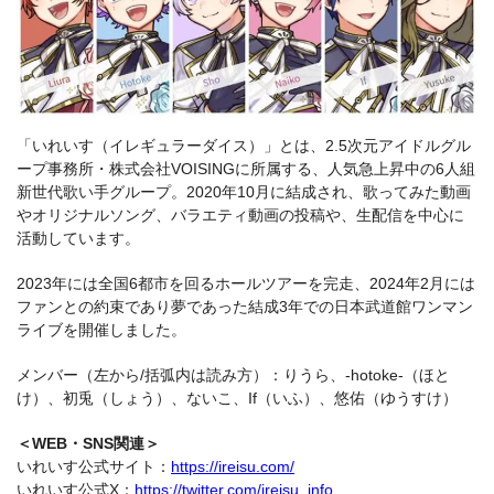
「いれいす（イレギュラーダイス）」とは、2.5次元アイドルグル
ープ事務所・株式会社VOISINGに所属する、人気急上昇中の6人組
新世代歌い手グループ。2020年10月に結成され、歌ってみた動画
やオリジナルソング、バラエティ動画の投稿や、生配信を中心に
活動しています。
2023年には全国6都市を回るホールツアーを完走、2024年2月には
ファンとの約束であり夢であった結成3年での日本武道館ワンマン
ライブを開催しました。
メンバー（左から/括弧内は読み方）：りうら、-hotoke-（ほと
け）、初兎（しょう）、ないこ、If（いふ）、悠佑（ゆうすけ）
＜WEB・SNS関連＞
いれいす公式サイト：
https://ireisu.com/
いれいす公式X：
https://twitter.com/ireisu_info