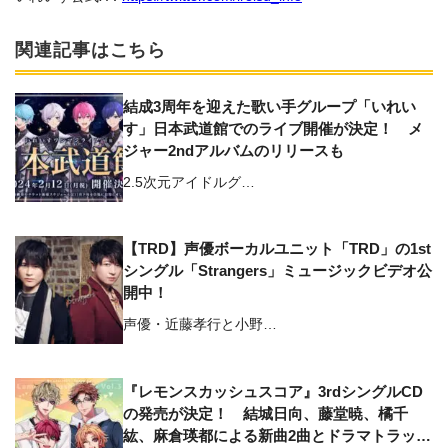
関連記事はこちら
結成3周年を迎えた歌い手グループ「いれい
す」日本武道館でのライブ開催が決定！ メ
ジャー2ndアルバムのリリースも
2.5次元アイドルグ…
【TRD】声優ボーカルユニット「TRD」の1st
シングル「Strangers」ミュージックビデオ公
開中！
声優・近藤孝行と小野…
『レモンスカッシュスコア』3rdシングルCD
の発売が決定！ 結城日向、藤堂暁、橘千
紘、麻倉瑛都による新曲2曲とドラマトラック