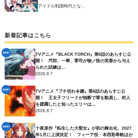
が収録
アイドル戦国時代とな…
新着記事はこちら
TVアニメ『BLACK TORCH』第6話のあらすじ公
開！ 弐郎、一華、零司が物ノ怪の芙蓉から与え
られた試練は…
2026.8.7
TVアニメ『ブチ切れ令嬢』第6話のあらすじ公
開！ 王太子フリードが独断で軍を動員し、村人
を蹂躙したと知ったエリーは…
2026.8.7
十夜原作『転生した大聖女』が初の舞台化、2027
年1月に上演決定！ フィーア役・本西彩希帆ほか