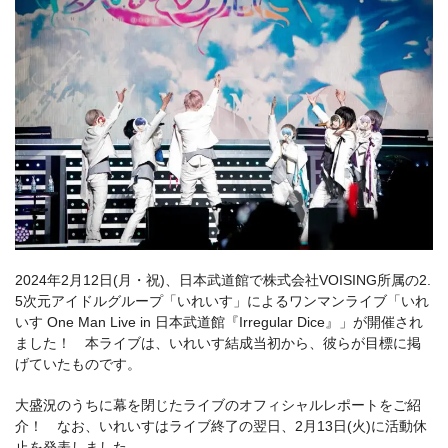
2024年2月12日(月・祝)、日本武道館で株式会社VOISING所属の2.
5次元アイドルグループ「いれいす」によるワンマンライブ「いれ
いす One Man Live in 日本武道館『Irregular Dice』」が開催され
ました！ 本ライブは、いれいす結成当初から、彼らが目標に掲
げていたものです。
大盛況のうちに幕を閉じたライブのオフィシャルレポートをご紹
介！ なお、いれいすはライブ終了の翌日、2月13日(火)に活動休
止を発表しました。