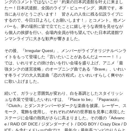
ングのコメントではないこが「約束の日本武道館を叶えに来まし
たー！日本武道館、全国のライブ・ビューイング、満席です。本
当にありがとうございます！ 皆さんの人生に残る伝説ライブに
するので、今日1日よろしくお願いします！」とコメント。他メン
バーも、夢の場所に皆で立てたことに嬉しそうな表情を見せなが
ら個人の挨拶を行い、会場内全員が待ち望んでいた日本武道館ワ
ンマンライブに大きな歓声が響きました。
その後、『Irregular Quest』、メンバーがライブオリジナルペンラ
イトをもって登場した『言いたいことがあるんだよーーー！！』
では、いれりすとの掛け合いを行い会場を盛り上げ、アニメ「最
強タンクの迷宮攻略」のオープニング曲である『Brave』、いれい
す冬ライブの大人気楽曲『恋の方程式』といれいすらしく爽やか
に歌い上げました。
続いて、ガラッと雰囲気が変わり、白を基調としたスタイリッシ
ュな衣装で登場したいれいすは、『Place to be』『Paparazzi』
『Clutch』とダンスナンバーやダークな楽曲を披露。レーザー、ス
モーク、電飾を使用し、それぞれのMVの世界観を見事に表現した
ステージに会場の熱気がさらに高まりました。その後の『Advanc
e / RAID OF DICE / ジダンダーナイト / DOG BOY / Crazy Dice / D
ICE』を含むメドレーの中では、最年少・最年長コンビのりうらと