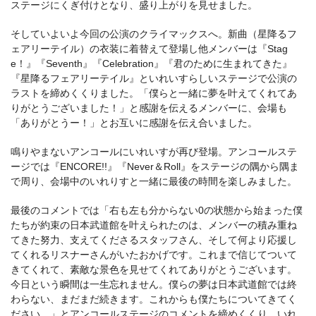
ステージにくぎ付けとなり、盛り上がりを見せました。
そしていよいよ今回の公演のクライマックスへ。新曲（星降るフ
ェアリーテイル）の衣装に着替えて登場し他メンバーは『Stag
e！』『Seventh』『Celebration』『君のために生まれてきた』
『星降るフェアリーテイル』といれいすらしいステージで公演の
ラストを締めくくりました。「僕らと一緒に夢を叶えてくれてあ
りがとうございました！」と感謝を伝えるメンバーに、会場も
「ありがとうー！」とお互いに感謝を伝え合いました。
鳴りやまないアンコールにいれいすが再び登場。アンコールステ
ージでは『ENCORE!!』『Never＆Roll』をステージの隅から隅ま
で周り、会場中のいれりすと一緒に最後の時間を楽しみました。
最後のコメントでは「右も左も分からない0の状態から始まった僕
たちが約束の日本武道館を叶えられたのは、メンバーの積み重ね
てきた努力、支えてくださるスタッフさん、そして何より応援し
てくれるリスナーさんがいたおかげです。これまで信じてついて
きてくれて、素敵な景色を見せてくれてありがとうございます。
今日という瞬間は一生忘れません。僕らの夢は日本武道館では終
わらない、まだまだ続きます。これからも僕たちについてきてく
ださい。」とアンコールステージのコメントを締めくくり、いれ