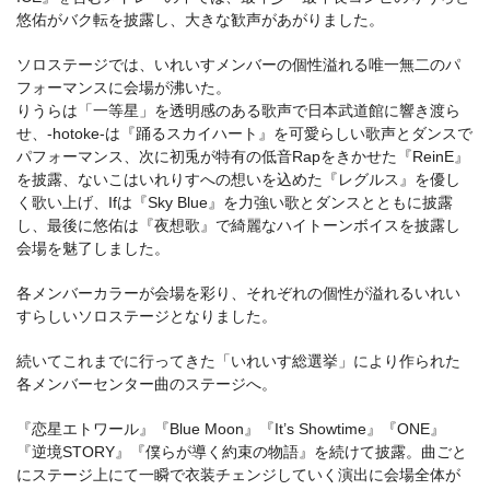
悠佑がバク転を披露し、大きな歓声があがりました。
ソロステージでは、いれいすメンバーの個性溢れる唯一無二のパ
フォーマンスに会場が沸いた。
りうらは「一等星」を透明感のある歌声で日本武道館に響き渡ら
せ、-hotoke-は『踊るスカイハート』を可愛らしい歌声とダンスで
パフォーマンス、次に初兎が特有の低音Rapをきかせた『ReinE』
を披露、ないこはいれりすへの想いを込めた『レグルス』を優し
く歌い上げ、Ifは『Sky Blue』を力強い歌とダンスとともに披露
し、最後に悠佑は『夜想歌』で綺麗なハイトーンボイスを披露し
会場を魅了しました。
各メンバーカラーが会場を彩り、それぞれの個性が溢れるいれい
すらしいソロステージとなりました。
続いてこれまでに行ってきた「いれいす総選挙」により作られた
各メンバーセンター曲のステージへ。
『恋星エトワール』『Blue Moon』『It’s Showtime』『ONE』
『逆境STORY』『僕らが導く約束の物語』を続けて披露。曲ごと
にステージ上にて一瞬で衣装チェンジしていく演出に会場全体が