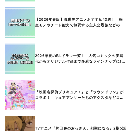
【2026年春版】異世界アニメおすすめ43選！ 転
生モノやチート能力で無双する主人公最強などの人
気作品、異世界ファンタジーや隠れた名作までご紹
介!!
2026年夏のBLドラマ一覧！ 人気コミックの実写
化からオリジナル作品まで多彩なラインナップに!!
【7月放送・配信開始】
『映画名探偵プリキュア！』と「ラウンドワン」が
コラボ！ キュアアンサーたちのアクスタなどコラ
ボグッズが8月1日から登場
TVアニメ『片田舎のおっさん、剣聖になる』2期5話