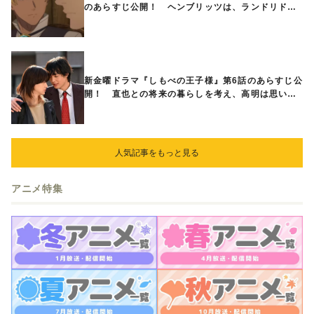
のあらすじ公開！ ヘンブリッツは、ランドリドに
立ち合いを申し入れ…
新金曜ドラマ『しもべの王子様』第6話のあらすじ公
開！ 直也との将来の暮らしを考え、高明は思い切
ってある提案をする
人気記事をもっと見る
アニメ特集