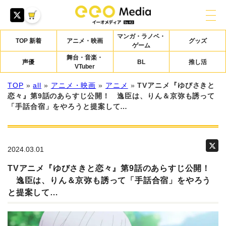
マンガ・ラノベ・
TOP 新着
アニメ・映画
グッズ
ゲーム
舞台・音楽・
声優
BL
推し活
VTuber
TOP
»
all
»
アニメ・映画
»
アニメ
»
TVアニメ『ゆびさきと
恋々』第9話のあらすじ公開！ 逸臣は、りん＆京弥も誘って
「手話合宿」をやろうと提案して…
2024.03.01
TVアニメ『ゆびさきと恋々』第9話のあらすじ公開！
逸臣は、りん＆京弥も誘って「手話合宿」をやろう
と提案して…