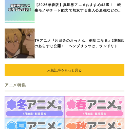
【2026年春版】異世界アニメおすすめ43選！ 転
生モノやチート能力で無双する主人公最強などの人
気作品、異世界ファンタジーや隠れた名作までご紹
介!!
TVアニメ『片田舎のおっさん、剣聖になる』2期5話
のあらすじ公開！ ヘンブリッツは、ランドリドに
立ち合いを申し入れ…
人気記事をもっと見る
アニメ特集