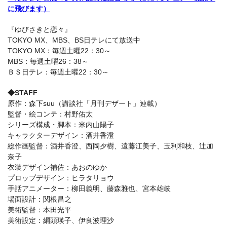
に飛びます）
『ゆびさきと恋々』
TOKYO MX、MBS、BS日テレにて放送中
TOKYO MX：毎週土曜22：30～
MBS：毎週土曜26：38～
ＢＳ日テレ：毎週土曜22：30～
◆STAFF
原作：森下suu（講談社「月刊デザート」連載）
監督・絵コンテ：村野佑太
シリーズ構成・脚本：米内山陽子
キャラクターデザイン：酒井香澄
総作画監督：酒井香澄、西岡夕樹、遠藤江美子、玉利和枝、辻加
奈子
衣装デザイン補佐：あおのゆか
プロップデザイン：ヒラタリョウ
手話アニメーター：柳田義明、藤森雅也、宮本雄岐
場面設計：関根昌之
美術監督：本田光平
美術設定：綱頭瑛子、伊良波理沙