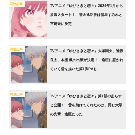
関連記事
TVアニメ『ゆびさきと恋々』2024年1月から
放送スタート！ 雪＆逸臣役は諸星すみれと
宮崎遊に決定
関連記事
TVアニメ『ゆびさきと恋々』大塚剛央、逢坂
良太、本渡 楓の出演が決定！ 逸臣に惹かれ
ていく雪を描いた第1弾PVも
関連記事
TVアニメ『ゆびさきと恋々』第1話のあらす
じ公開！ 雪を助けてくれたのは、同じ大学
の先輩・逸臣だった