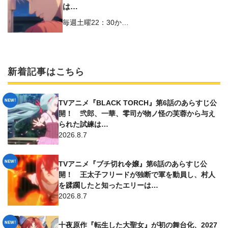
は…
毎週土曜22：30か…
新着記事はこちら
TVアニメ『BLACK TORCH』第6話のあらすじ公
開！ 弐郎、一華、零司が物ノ怪の芙蓉から与え
られた試練は…
2026.8.7
TVアニメ『ブチ切れ令嬢』第6話のあらすじ公
開！ 王太子フリードが独断で軍を動員し、村人
を蹂躙したと知ったエリーは…
2026.8.7
十夜原作『転生した大聖女』が初の舞台化、2027