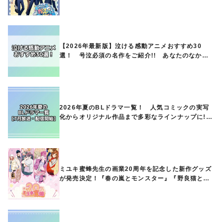
オリジナルグッズの販売も
【2026年最新版】泣ける感動アニメおすすめ30
選！ 号泣必須の名作をご紹介!! あなたのなかの
ランキングは？
2026年夏のBLドラマ一覧！ 人気コミックの実写
化からオリジナル作品まで多彩なラインナップに!!
【7月放送・配信開始】
ミユキ蜜蜂先生の画業20周年を記念した新作グッズ
が発売決定！『春の嵐とモンスター』『野良猫と
狼』『営業ですから』『なまいきざかり。』から、
ときめくアイテムが登場♪