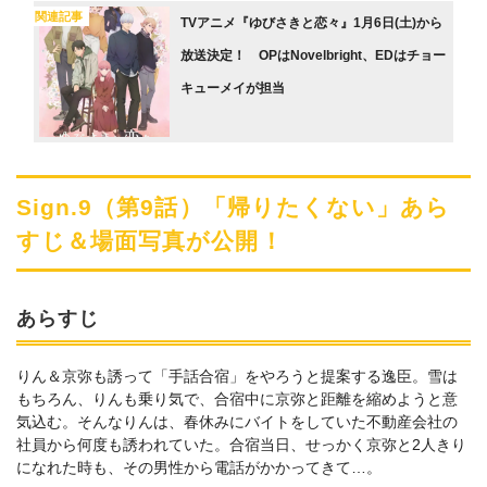
関連記事
TVアニメ『ゆびさきと恋々』1月6日(土)から
放送決定！ OPはNovelbright、EDはチョー
キューメイが担当
Sign.9（第9話）「帰りたくない」あら
すじ＆場面写真が公開！
あらすじ
りん＆京弥も誘って「手話合宿」をやろうと提案する逸臣。雪は
もちろん、りんも乗り気で、合宿中に京弥と距離を縮めようと意
気込む。そんなりんは、春休みにバイトをしていた不動産会社の
社員から何度も誘われていた。合宿当日、せっかく京弥と2人きり
になれた時も、その男性から電話がかかってきて…。