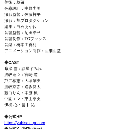
美術：草薙
色彩設計：中野尚美
撮影監督：佐藤哲平
撮影：旭プロダクション
編集：白石あかね
音響監督：菊田浩巳
音響制作：TOブックス
音楽：橋本由香利
アニメーション制作：亜細亜堂
◆CAST
糸瀬 雪：諸星すみれ
波岐逸臣：宮崎 遊
芦沖桜志：大塚剛央
波岐京弥：逢坂良太
藤白りん：本渡 楓
中園エマ：東山奈央
伊柳 心：畠中 祐
◆公式HP
https://yubisaki-pr.com
◆公式X（旧Twitter）