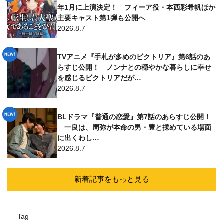
年1月に上演決定！ フィーア役・本西彩希帆ほか
主要キャスト第1弾も公開へ
2026.8.7
TVアニメ『手札が多めのビクトリア』第6話のあ
らすじ公開！ ノンナとの穏やかな暮らしに幸せ
を感じるビクトリアだが…
2026.8.7
BLドラマ『普通の恋愛』第7話のあらすじ公開！
一良は、周弥が本命の男・豊と揉めている場面
に出くわし…
2026.8.7
新着記事をもっと見る
Tag