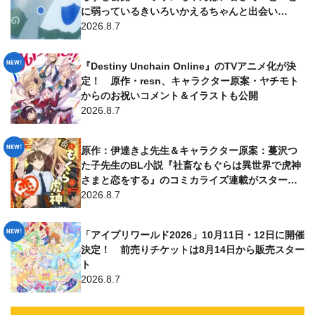
に弱っているきいろいかえるちゃんと出会い…
2026.8.7
『Destiny Unchain Online』のTVアニメ化が決
定！ 原作・resn、キャラクター原案・ヤチモト
からのお祝いコメント＆イラストも公開
2026.8.7
原作：伊達きよ先生＆キャラクター原案：蔓沢つ
た子先生のBL小説『社畜なもぐらは異世界で虎神
さまと恋をする』のコミカライズ連載がスター
ト！ 漫画は仁茂田あい先生が担当
2026.8.7
「アイプリワールド2026」10月11日・12日に開催
決定！ 前売りチケットは8月14日から販売スター
ト
2026.8.7