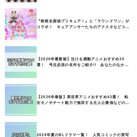
『映画名探偵プリキュア！』と「ラウンドワン」が
コラボ！ キュアアンサーたちのアクスタなどコラ
ボグッズが8月1日から登場
【2026年最新版】泣ける感動アニメおすすめ30
選！ 号泣必須の名作をご紹介!! あなたのなかの
ランキングは？
【2026年春版】異世界アニメおすすめ43選！ 転
生モノやチート能力で無双する主人公最強などの人
気作品、異世界ファンタジーや隠れた名作までご紹
介!!
2026年夏のBLドラマ一覧！ 人気コミックの実写