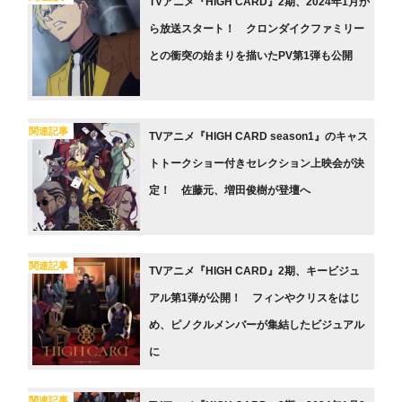
TVアニメ『HIGH CARD』2期、2024年1月か
ら放送スタート！ クロンダイクファミリー
との衝突の始まりを描いたPV第1弾も公開
関連記事
TVアニメ『HIGH CARD season1』のキャス
トトークショー付きセレクション上映会が決
定！ 佐藤元、増田俊樹が登壇へ
関連記事
TVアニメ『HIGH CARD』2期、キービジュ
アル第1弾が公開！ フィンやクリスをはじ
め、ピノクルメンバーが集結したビジュアル
に
関連記事