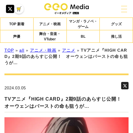
マンガ・ラノベ・
TOP 新着
アニメ・映画
グッズ
ゲーム
舞台・音楽・
声優
BL
推し活
VTuber
TOP
»
all
»
アニメ・映画
»
アニメ
»
TVアニメ『HIGH CAR
D』2期9話のあらすじ公開！ オーウェンはバーストの命も狙
うが…
2024.03.05
TVアニメ『HIGH CARD』2期9話のあらすじ公開！
オーウェンはバーストの命も狙うが…