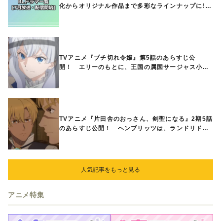
化からオリジナル作品まで多彩なラインナップに!!
【7月放送・配信開始】
TVアニメ『ブチ切れ令嬢』第5話のあらすじ公
開！ エリーのもとに、王国の属国サージャス小王
国が帝国に宣戦布告したと急報が入る
TVアニメ『片田舎のおっさん、剣聖になる』2期5話
のあらすじ公開！ ヘンブリッツは、ランドリドに
立ち合いを申し入れ…
人気記事をもっと見る
アニメ特集