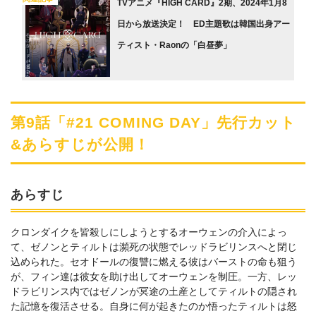
TVアニメ『HIGH CARD』2期、2024年1月8
日から放送決定！ ED主題歌は韓国出身アー
ティスト・Raonの「白昼夢」
第9話「#21 COMING DAY」先行カット
&あらすじが公開！
あらすじ
クロンダイクを皆殺しにしようとするオーウェンの介入によっ
て、ゼノンとティルトは瀕死の状態でレッドラビリンスへと閉じ
込められた。セオドールの復讐に燃える彼はバーストの命も狙う
が、フィン達は彼女を助け出してオーウェンを制圧。一方、レッ
ドラビリンス内ではゼノンが冥途の土産としてティルトの隠され
た記憶を復活させる。自身に何が起きたのか悟ったティルトは怒