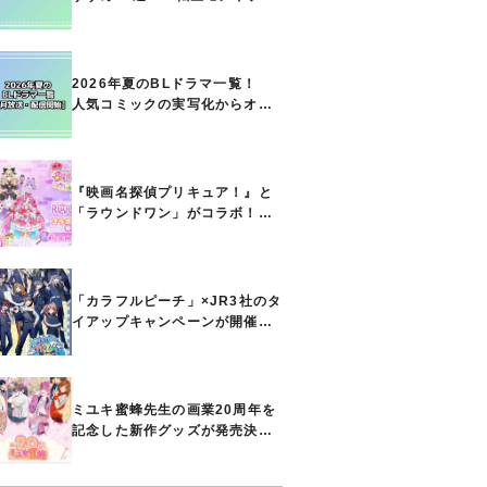
ト能力で無双する主人公最強な
どの人気作品、異世界ファンタ
ジーや隠れた名作までご紹介!!
2026年夏のBLドラマ一覧！
人気コミックの実写化からオリ
ジナル作品まで多彩なラインナ
ップに!!【7月放送・配信開始】
『映画名探偵プリキュア！』と
「ラウンドワン」がコラボ！
キュアアンサーたちのアクスタ
などコラボグッズが8月1日から
登場
「カラフルピーチ」×JR3社のタ
イアップキャンペーンが開催決
定！ ボイスドラマやスタンプ
ラリー、オリジナルグッズの販
売も
ミユキ蜜蜂先生の画業20周年を
記念した新作グッズが発売決
定！『春の嵐とモンスター』
『野良猫と狼』『営業ですか