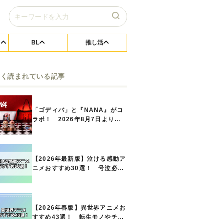
BL
推し活
よく読まれている記事
「ゴディバ」と『NANA』がコ
ラボ！ 2026年8月7日よりシ
ョコリキサー2種類、タンブラー
セットなど第1弾商品が発売へ
【2026年最新版】泣ける感動ア
ニメおすすめ30選！ 号泣必須
の名作をご紹介!! あなたのな
かのランキングは？
【2026年春版】異世界アニメお
すすめ43選！ 転生モノやチー