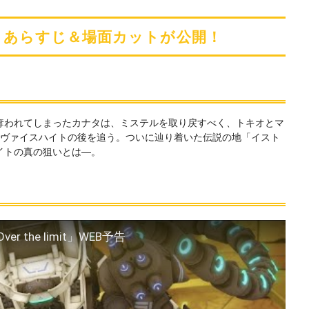
imit」あらすじ＆場面カットが公開！
奪われてしまったカナタは、ミステルを取り戻すべく、トキオとマ
でヴァイスハイトの後を追う。ついに辿り着いた伝説の地「イスト
イトの真の狙いとは―。
er the limit」WEB予告