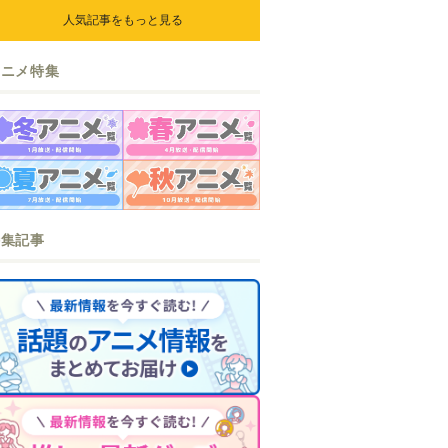
ら』『なまいきざかり。』か
人気記事をもっと見る
ら、ときめくアイテムが登場♪
アニメ特集
特集記事