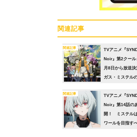
関連記事
関連記事
TVアニメ『SYND
Noir』第2クール
月8日から放送決
ガス・ミステル
公開
関連記事
TVアニメ『SYND
Noir』第14話
開！ ミステル
ワールを目指す
を鍛えることに