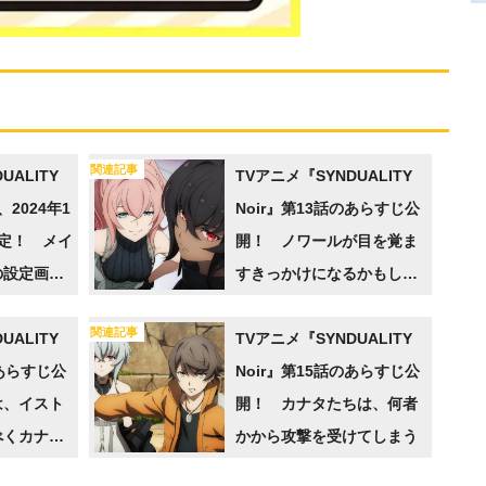
関連記事
UALITY
TVアニメ『SYNDUALITY
、2024年1
Noir』第13話のあらすじ公
定！ メイ
開！ ノワールが目を覚ま
の設定画も
すきっかけになるかもしれ
ないと、カナタは…
関連記事
UALITY
TVアニメ『SYNDUALITY
のあらすじ公
Noir』第15話のあらすじ公
は、イスト
開！ カナタたちは、何者
べくカナタ
かから攻撃を受けてしまう