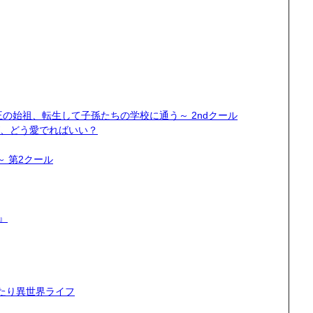
の始祖、転生して子孫たちの学校に通う～ 2ndクール
、どう愛でればいい？
～ 第2クール
』
ったり異世界ライフ