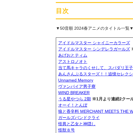
目次
▼50音順 2024春アニメのタイトル一覧
アイドルマスター シャイニーカラーズ
アイドルマスター シンデレラガールズ
あげおとティム
アストロノオト
当て馬キャラのくせして、スパダリ王子
あんさんぶるスターズ！！追憶セレクシ
Unnamed Memory
ヴァンパイア男子寮
WIND BREAKER
うる星やつら 2期
※1月より連続2クー
オーイ！とんぼ
狼と香辛料 MERCHANT MEETS THE W
ガールズバンドクライ
怪異と乙女と神隠し
怪獣８号