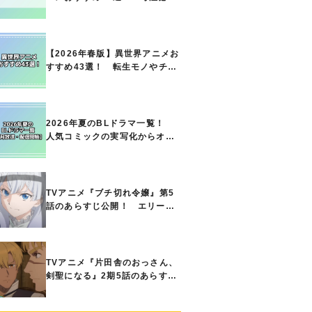
の名作をご紹介!! あなたのな
かのランキングは？
【2026年春版】異世界アニメお
すすめ43選！ 転生モノやチー
ト能力で無双する主人公最強な
どの人気作品、異世界ファンタ
ジーや隠れた名作までご紹介!!
2026年夏のBLドラマ一覧！
人気コミックの実写化からオリ
ジナル作品まで多彩なラインナ
ップに!!【7月放送・配信開始】
TVアニメ『ブチ切れ令嬢』第5
話のあらすじ公開！ エリーの
もとに、王国の属国サージャス
小王国が帝国に宣戦布告したと
急報が入る
TVアニメ『片田舎のおっさん、
剣聖になる』2期5話のあらすじ
公開！ ヘンブリッツは、ラン
ドリドに立ち合いを申し入れ…