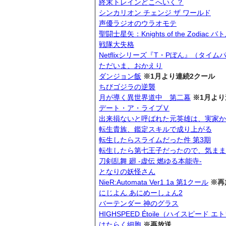
終末トレインどこへいく？
シンカリオン チェンジ ザ ワールド
声優ラジオのウラオモテ
聖闘士星矢：Knights of the Zodiac
戦隊大失格
Netflixシリーズ『T・Pぼん』（タイ
ただいま、おかえり
ダンジョン飯
※1月より連続2クール
ちびゴジラの逆襲
月が導く異世界道中 第二幕
※1月より
デート・ア・ライブⅤ
出来損ないと呼ばれた元英雄は、実家か
転生貴族、鑑定スキルで成り上がる
転生したらスライムだった件 第3期
転生したら第七王子だったので、気まま
刀剣乱舞 廻 -虚伝 燃ゆる本能寺-
となりの妖怪さん
NieR:Automata Ver1.1a 第1クール
※再
にじよん あにめーしょん2
バーテンダー 神のグラス
HIGHSPEED Étoile（ハイスピード 
はたらく細胞
※再放送