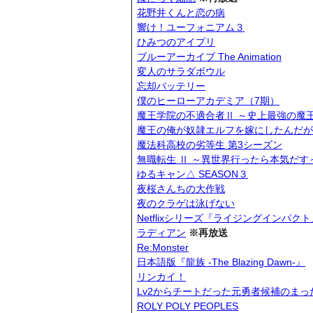
花野井くんと恋の病
響け！ユーフォニアム３
ひみつのアイプリ
ブルーアーカイブ The Animation
変人のサラダボウル
忘却バッテリー
僕のヒーローアカデミア（7期）
魔王学院の不適合者Ⅱ ～史上最強の魔王
魔王の俺が奴隷エルフを嫁にしたんだが
魔法科高校の劣等生 第3シーズン
無職転生 Ⅱ ～異世界行ったら本気だす
ゆるキャン△ SEASON３
夜桜さんちの大作戦
夜のクラゲは泳げない
Netflixシリーズ『ライジングインパクト
ラディアン
※再放送
Re:Monster
日本語版『龍族 -The Blazing Dawn-』
リンカイ！
Lv2からチートだった元勇者候補のま
ROLY POLY PEOPLES