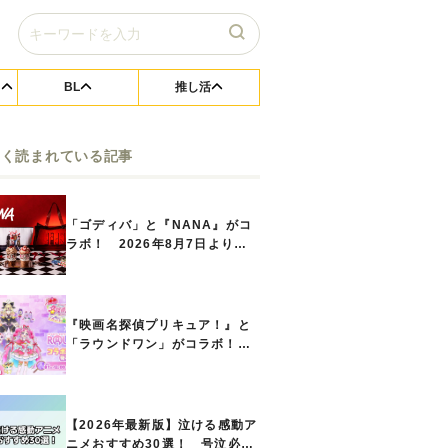
BL
推し活
よく読まれている記事
「ゴディバ」と『NANA』がコ
ラボ！ 2026年8月7日よりシ
ョコリキサー2種類、タンブラー
セットなど第1弾商品が発売へ
『映画名探偵プリキュア！』と
「ラウンドワン」がコラボ！
キュアアンサーたちのアクスタ
などコラボグッズが8月1日から
登場
【2026年最新版】泣ける感動ア
ニメおすすめ30選！ 号泣必須