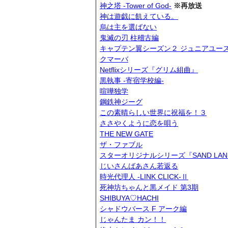
神之塔 -Tower of God-
※再放送
神は遊戯に飢えている。
烏は主を選ばない
鬼滅の刃 柱稽古編
キャプテン翼シーズン２ ジュニアユー
クマーバ
Netflixシリーズ『グリム組曲』
黒執事 -寄宿学校編-
喧嘩独学
鋼鉄神ジーグ
この素晴らしい世界に祝福を！３
ささやくように恋を唄う
THE NEW GATE
ザ・ファブル
スターオリジナルシリーズ『SAND LAND: 
じいさんばあさん若返る
時光代理人 -LINK CLICK-Ⅱ
死神坊ちゃんと黒メイド 第3期
SHIBUYA♡HACHI
シャドウバース F アーク編
じゃんたま カン！！