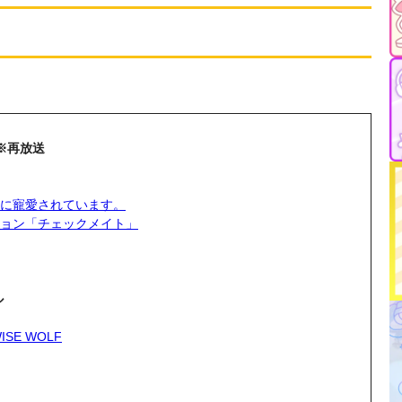
▼
※再放送
に寵愛されています。
ョン「チェックメイト」
ル
ISE WOLF