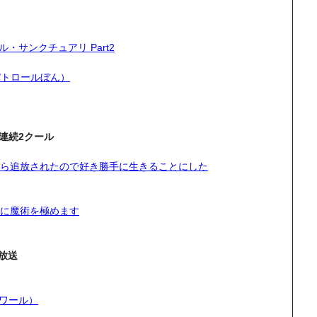
 バトル・サンクチュアリ Part2
ムパトロールぼん）
連続2クール
ら追放されたので好き勝手に生きることにした
に魔術を極めます
放送
エトワール）