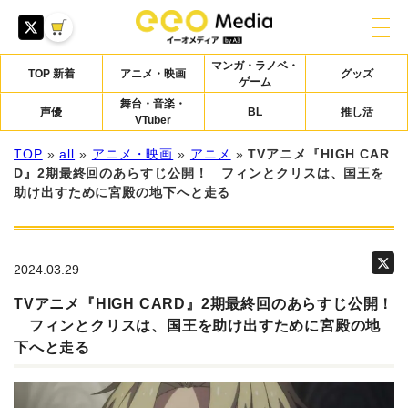
マンガ・ラノベ・
TOP 新着
アニメ・映画
グッズ
ゲーム
舞台・音楽・
声優
BL
推し活
VTuber
TOP
»
all
»
アニメ・映画
»
アニメ
»
TVアニメ『HIGH CAR
D』2期最終回のあらすじ公開！ フィンとクリスは、国王を
助け出すために宮殿の地下へと走る
2024.03.29
TVアニメ『HIGH CARD』2期最終回のあらすじ公開！
フィンとクリスは、国王を助け出すために宮殿の地
下へと走る