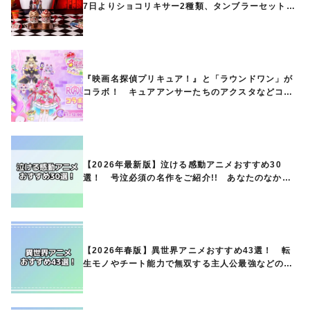
7日よりショコリキサー2種類、タンブラーセットな
ど第1弾商品が発売へ
『映画名探偵プリキュア！』と「ラウンドワン」が
コラボ！ キュアアンサーたちのアクスタなどコラ
ボグッズが8月1日から登場
【2026年最新版】泣ける感動アニメおすすめ30
選！ 号泣必須の名作をご紹介!! あなたのなかの
ランキングは？
【2026年春版】異世界アニメおすすめ43選！ 転
生モノやチート能力で無双する主人公最強などの人
気作品、異世界ファンタジーや隠れた名作までご紹
介!!