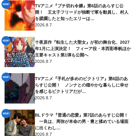
TVアニメ『ブチ切れ令嬢』第6話のあらすじ公
開！ 王太子フリードが独断で軍を動員し、村人
を蹂躙したと知ったエリーは…
2026.8.7
十夜原作『転生した大聖女』が初の舞台化、2027
年1月に上演決定！ フィーア役・本西彩希帆ほか
主要キャスト第1弾も公開へ
2026.8.7
TVアニメ『手札が多めのビクトリア』第6話のあ
らすじ公開！ ノンナとの穏やかな暮らしに幸せ
を感じるビクトリアだが…
2026.8.7
BLドラマ『普通の恋愛』第7話のあらすじ公開！
一良は、周弥が本命の男・豊と揉めている場面
に出くわし…
2026.8.7