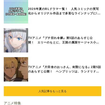
2026年夏のBLドラマ一覧！ 人気コミックの実写
化からオリジナル作品まで多彩なラインナップに!!
【7月放送・配信開始】
TVアニメ『ブチ切れ令嬢』第5話のあらすじ公
開！ エリーのもとに、王国の属国サージャス小王
国が帝国に宣戦布告したと急報が入る
TVアニメ『片田舎のおっさん、剣聖になる』2期5話
のあらすじ公開！ ヘンブリッツは、ランドリドに
立ち合いを申し入れ…
人気記事をもっと見る
アニメ特集