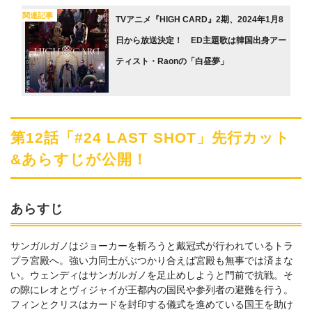
関連記事
TVアニメ『HIGH CARD』2期、2024年1月8
日から放送決定！ ED主題歌は韓国出身アー
ティスト・Raonの「白昼夢」
第12話「#24 LAST SHOT」先行カット
&あらすじが公開！
あらすじ
サンガルガノはジョーカーを斬ろうと戴冠式が行われているトラ
プラ宮殿へ。強い力同士がぶつかり合えば宮殿も無事では済まな
い。ウェンディはサンガルガノを足止めしようと門前で抗戦。そ
の隙にレオとヴィジャイが王都内の国民や参列者の避難を行う。
フィンとクリスはカードを封印する儀式を進めている国王を助け