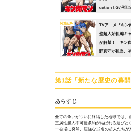
uction I.Gが担当
関連記事
TVアニメ『キン
璧超人始祖編キャ
が解禁！ キン
野真守が担当、
肉マン役の神谷
第1話「新たな歴史の幕開
あらすじ
全ての争いがついに終結した地球では、
三属性超人不可侵条約が結ばれる運びと
ー会場に突然、屈強な12名の超人たち