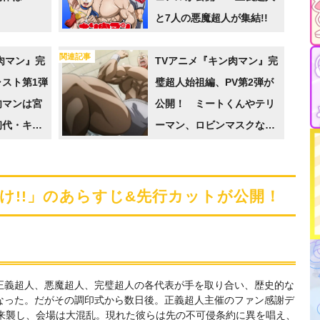
と7人の悪魔超人が集結!!
関連記事
肉マン』完
TVアニメ『キン肉マン』完
スト第1弾
璧超人始祖編、PV第2弾が
肉マンは宮
公開！ ミートくんやテリ
初代・キン
ーマン、ロビンマスクなど
明も出演へ
のキャスト情報も
け!!」のあらすじ&先行カットが公開！
正義超人、悪魔超人、完璧超人の各代表が手を取り合い、歴史的な
なった。だがその調印式から数日後。正義超人主催のファン感謝デ
が来襲し、会場は大混乱。現れた彼らは先の不可侵条約に異を唱え、