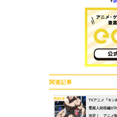
▼
詳
関連記事
関連記事
TVアニメ『キン
璧超人始祖編が2
決定！ アニメ制