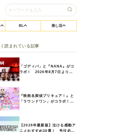
BL
推し活
よく読まれている記事
「ゴディバ」と『NANA』がコ
ラボ！ 2026年8月7日よりシ
ョコリキサー2種類、タンブラー
セットなど第1弾商品が発売へ
『映画名探偵プリキュア！』と
「ラウンドワン」がコラボ！
キュアアンサーたちのアクスタ
などコラボグッズが8月1日から
登場
【2026年最新版】泣ける感動ア
ニメおすすめ30選！ 号泣必須