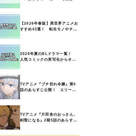
の名作をご紹介!! あなたのな
かのランキングは？
【2026年春版】異世界アニメお
すすめ43選！ 転生モノやチー
ト能力で無双する主人公最強な
どの人気作品、異世界ファンタ
ジーや隠れた名作までご紹介!!
2026年夏のBLドラマ一覧！
人気コミックの実写化からオリ
ジナル作品まで多彩なラインナ
ップに!!【7月放送・配信開始】
TVアニメ『ブチ切れ令嬢』第5
話のあらすじ公開！ エリーの
もとに、王国の属国サージャス
小王国が帝国に宣戦布告したと
急報が入る
TVアニメ『片田舎のおっさん、
剣聖になる』2期5話のあらすじ
公開！ ヘンブリッツは、ラン
ドリドに立ち合いを申し入れ…