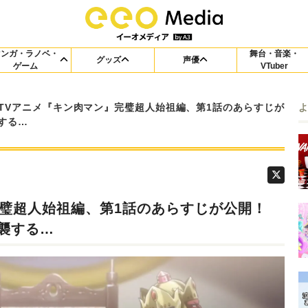
マンガ・ラノベ・
舞台・音楽・
グッズ
声優
ゲーム
VTuber
TVアニメ『キン肉マン』完璧超人始祖編、第1話のあらすじが
する…
完璧超人始祖編、第1話のあらすじが公開！
襲する…