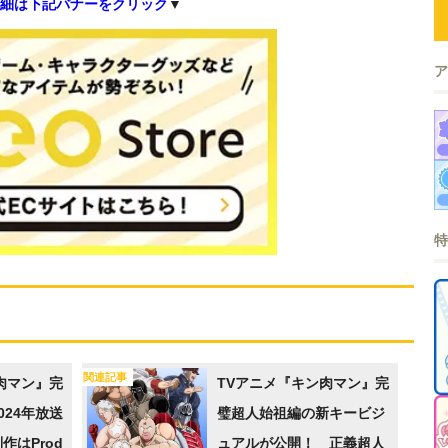
細は下記バナーをクリック
▼
関連記事
肉マン』完
TVアニメ『キン肉マン』完
024年放送
璧超人始祖編の新キービジ
作はProd
ュアルが公開！ 正義超人