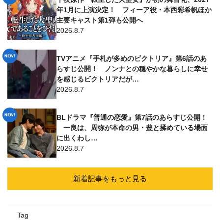
年1月に上演決定！ フィーア役・本西彩希帆ほか
主要キャスト第1弾も公開へ
2026.8.7
TVアニメ『手札が多めのビクトリア』第6話のあ
らすじ公開！ ノンナとの穏やかな暮らしに幸せ
を感じるビクトリアだが…
2026.8.7
BLドラマ『普通の恋愛』第7話のあらすじ公開！
一良は、周弥が本命の男・豊と揉めている場面
に出くわし…
2026.8.7
新着記事をもっと見る
Tag