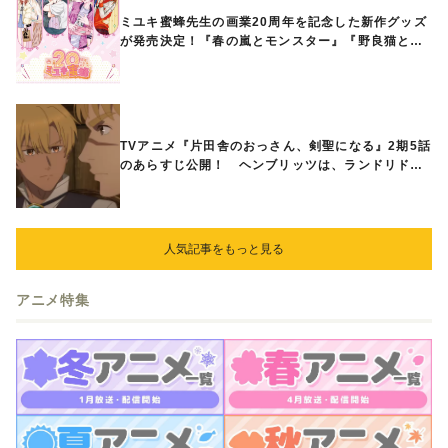
ミユキ蜜蜂先生の画業20周年を記念した新作グッズ
が発売決定！『春の嵐とモンスター』『野良猫と
狼』『営業ですから』『なまいきざかり。』から、
ときめくアイテムが登場♪
TVアニメ『片田舎のおっさん、剣聖になる』2期5話
のあらすじ公開！ ヘンブリッツは、ランドリドに
立ち合いを申し入れ…
人気記事をもっと見る
アニメ特集