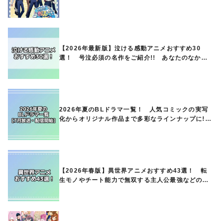
オリジナルグッズの販売も
【2026年最新版】泣ける感動アニメおすすめ30
選！ 号泣必須の名作をご紹介!! あなたのなかの
ランキングは？
2026年夏のBLドラマ一覧！ 人気コミックの実写
化からオリジナル作品まで多彩なラインナップに!!
【7月放送・配信開始】
【2026年春版】異世界アニメおすすめ43選！ 転
生モノやチート能力で無双する主人公最強などの人
気作品、異世界ファンタジーや隠れた名作までご紹
介!!