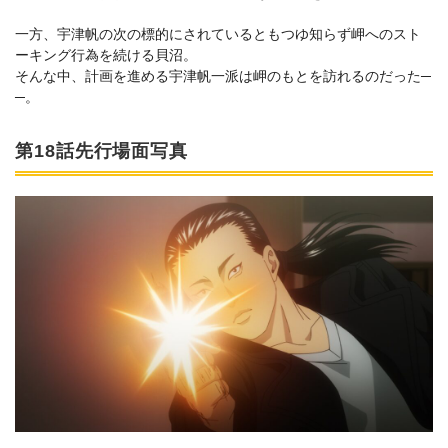
一方、宇津帆の次の標的にされているともつゆ知らず岬へのスト
ーキング行為を続ける貝沼。
そんな中、計画を進める宇津帆一派は岬のもとを訪れるのだった─
─。
第18話先行場面写真