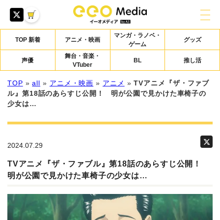
マンガ・ラノベ・
TOP 新着
アニメ・映画
グッズ
ゲーム
舞台・音楽・
声優
BL
推し活
VTuber
TOP
»
all
»
アニメ・映画
»
アニメ
»
TVアニメ『ザ・ファブ
ル』第18話のあらすじ公開！ 明が公園で見かけた車椅子の
少女は…
2024.07.29
TVアニメ『ザ・ファブル』第18話のあらすじ公開！
明が公園で見かけた車椅子の少女は…