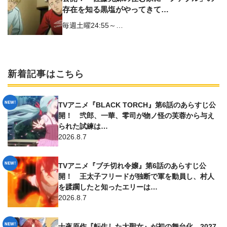
存在を知る黒塩がやってきて…
毎週土曜24:55～…
新着記事はこちら
TVアニメ『BLACK TORCH』第6話のあらすじ公
開！ 弐郎、一華、零司が物ノ怪の芙蓉から与え
られた試練は…
2026.8.7
TVアニメ『ブチ切れ令嬢』第6話のあらすじ公
開！ 王太子フリードが独断で軍を動員し、村人
を蹂躙したと知ったエリーは…
2026.8.7
十夜原作『転生した大聖女』が初の舞台化、2027